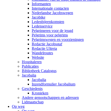
Informanten
Internationale contacten
Nederlandse Jacobswegen
Jacobike
Ledenbijeenkomsten
Ledenservice
Pelgrimeren voor de jeugd
Pelgrims voor pelgrims
Pelgrimswegen en voorzieningen
Redactie Jacobsstaf
Redactie Ultreia
Wandelroutes
Website
Hospitaleren
Publicaties
Bibliotheek Catalogus
Jacobalia
Jacobalia
Inzendformulier Jacobalium
Geschiedenis
Kronieken
Andere genootschappen en adressen
Lidmaatschap
Op weg
Op weg