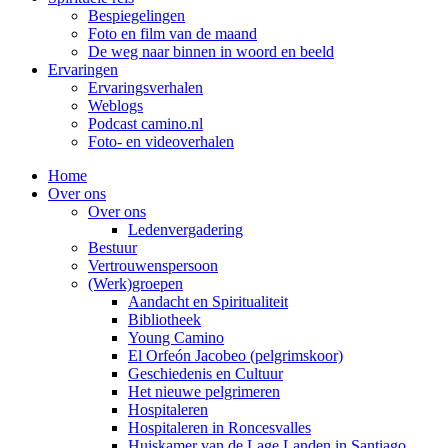
Bespiegelingen
Foto en film van de maand
De weg naar binnen in woord en beeld
Ervaringen
Ervaringsverhalen
Weblogs
Podcast camino.nl
Foto- en videoverhalen
Home
Over ons
Over ons
Ledenvergadering
Bestuur
Vertrouwenspersoon
(Werk)groepen
Aandacht en Spiritualiteit
Bibliotheek
Young Camino
El Orfeón Jacobeo (pelgrimskoor)
Geschiedenis en Cultuur
Het nieuwe pelgrimeren
Hospitaleren
Hospitaleren in Roncesvalles
Huiskamer van de Lage Landen in Santiago