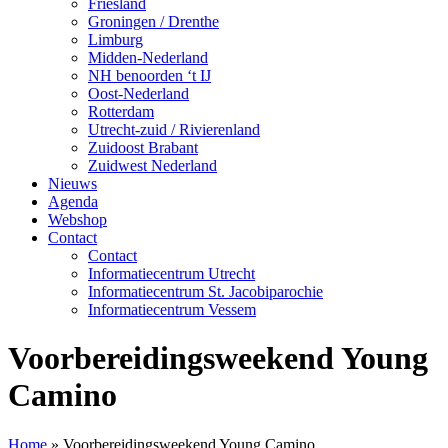
Friesland
Groningen / Drenthe
Limburg
Midden-Nederland
NH benoorden ‘t IJ
Oost-Nederland
Rotterdam
Utrecht-zuid / Rivierenland
Zuidoost Brabant
Zuidwest Nederland
Nieuws
Agenda
Webshop
Contact
Contact
Informatiecentrum Utrecht
Informatiecentrum St. Jacobiparochie
Informatiecentrum Vessem
Voorbereidingsweekend Young
Camino
Home
»
Voorbereidingsweekend Young Camino