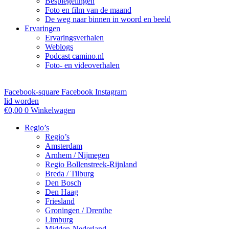
Bespiegelingen
Foto en film van de maand
De weg naar binnen in woord en beeld
Ervaringen
Ervaringsverhalen
Weblogs
Podcast camino.nl
Foto- en videoverhalen
Facebook-square
Facebook
Instagram
lid worden
€
0,00
0
Winkelwagen
Regio’s
Regio’s
Amsterdam
Arnhem / Nijmegen
Regio Bollenstreek-Rijnland
Breda / Tilburg
Den Bosch
Den Haag
Friesland
Groningen / Drenthe
Limburg
Midden-Nederland