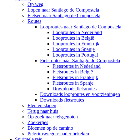
Op weg
Lopen naar Santiago de Compostela
Fietsen naar Santiago de Compostela
Routes
Looproutes naar Santiago de Compostela
Looproutes in Nederland
Looproutes in België
Looproutes in Frankrijk
Looproutes in Spanje
Looproutes in Portugal
Fietsroutes naar Santiago de Compostela
Fietsroutes in Nederland
Fietsroutes in België
Fietsroutes in Frankrijk
Fietsroutes in Spanje
Downloads fietsroutes
Downloads looproutes en voorzieningen
Downloads fietsroutes
Eten en slapen
Terug naar huis
Op zoek naar reisgenoten
Zoekertjes
Bloemen op de camino
Pelgrimswegen: nader bekeken
Spirituele reis