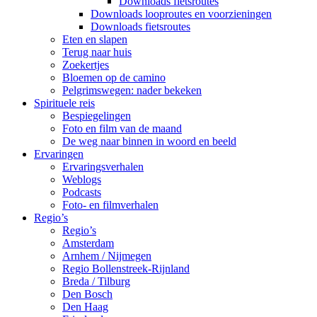
Downloads fietsroutes
Downloads looproutes en voorzieningen
Downloads fietsroutes
Eten en slapen
Terug naar huis
Zoekertjes
Bloemen op de camino
Pelgrimswegen: nader bekeken
Spirituele reis
Bespiegelingen
Foto en film van de maand
De weg naar binnen in woord en beeld
Ervaringen
Ervaringsverhalen
Weblogs
Podcasts
Foto- en filmverhalen
Regio’s
Regio’s
Amsterdam
Arnhem / Nijmegen
Regio Bollenstreek-Rijnland
Breda / Tilburg
Den Bosch
Den Haag