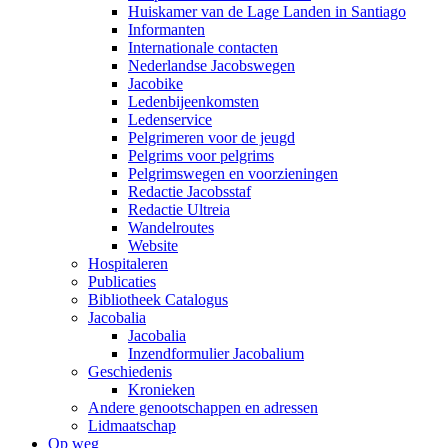
Huiskamer van de Lage Landen in Santiago
Informanten
Internationale contacten
Nederlandse Jacobswegen
Jacobike
Ledenbijeenkomsten
Ledenservice
Pelgrimeren voor de jeugd
Pelgrims voor pelgrims
Pelgrimswegen en voorzieningen
Redactie Jacobsstaf
Redactie Ultreia
Wandelroutes
Website
Hospitaleren
Publicaties
Bibliotheek Catalogus
Jacobalia
Jacobalia
Inzendformulier Jacobalium
Geschiedenis
Kronieken
Andere genootschappen en adressen
Lidmaatschap
Op weg