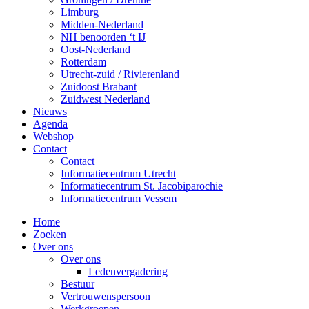
Limburg
Midden-Nederland
NH benoorden ‘t IJ
Oost-Nederland
Rotterdam
Utrecht-zuid / Rivierenland
Zuidoost Brabant
Zuidwest Nederland
Nieuws
Agenda
Webshop
Contact
Contact
Informatiecentrum Utrecht
Informatiecentrum St. Jacobiparochie
Informatiecentrum Vessem
Home
Zoeken
Over ons
Over ons
Ledenvergadering
Bestuur
Vertrouwenspersoon
Werkgroepen