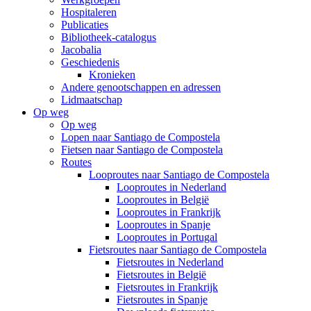
Hospitaleren
Publicaties
Bibliotheek-catalogus
Jacobalia
Geschiedenis
Kronieken
Andere genootschappen en adressen
Lidmaatschap
Op weg
Op weg
Lopen naar Santiago de Compostela
Fietsen naar Santiago de Compostela
Routes
Looproutes naar Santiago de Compostela
Looproutes in Nederland
Looproutes in België
Looproutes in Frankrijk
Looproutes in Spanje
Looproutes in Portugal
Fietsroutes naar Santiago de Compostela
Fietsroutes in Nederland
Fietsroutes in België
Fietsroutes in Frankrijk
Fietsroutes in Spanje