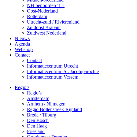
NH benoorden ‘t IJ
Oost-Nederland
Rotterdam
Utrecht-zuid / Rivierenland
Zuidoost Brabant
Zuidwest Nederland
Nieuws
Agenda
Webshop
Contact
Contact
Informatiecentrum Utrecht
Informatiecentrum St. Jacobiparochie
Informatiecentrum Vessem
Regio’s
Regio’s
Amsterdam
Arnhem / Nijmegen
Regio Bollenstreek-Rijnland
Breda / Tilburg
Den Bosch
Den Haag
Friesland
Groningen / Drenthe