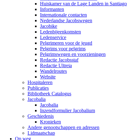
Huiskamer van de Lage Landen in Santiago
Informanten
Internationale contacten
Nederlandse Jacobswegen
Jacobike
Ledenbijeenkomsten
Ledenservice
Pelgrimeren voor de jeugd
Pelgrims voor pelgrims
Pelgrimswegen en voorzieningen
Redactie Jacobsstaf
Redactie Ultreia
Wandelroutes
Website
Hospitaleren
Publicaties
Bibliotheek Catalogus
Jacobalia
Jacobalia
Inzendformulier Jacobalium
Geschiedenis
Kronieken
Andere genootschappen en adressen
Lidmaatschap
Op weg