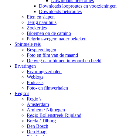
Downloads fietsroutes
Downloads looproutes en voorzieningen
Downloads fietsroutes
Eten en slapen
Terug naar huis
Zoekertjes
Bloemen op de camino
Pelgrimswegen: nader bekeken
Spirituele reis
Bespiegelingen
Foto en film van de maand
De weg naar binnen in woord en beeld
Ervaringen
Ervaringsverhalen
Weblogs
Podcasts
Foto- en filmverhalen
Regio’s
Regio’s
Amsterdam
Arnhem / Nijmegen
Regio Bollenstreek-Rijnland
Breda / Tilburg
Den Bosch
Den Haag