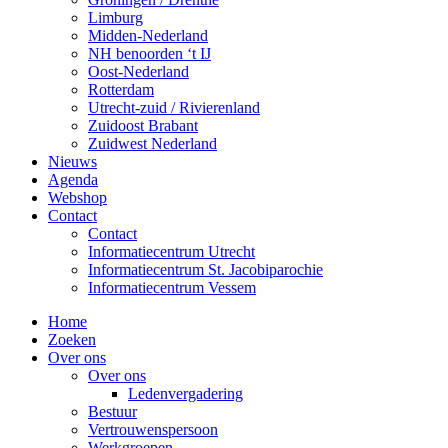
Limburg
Midden-Nederland
NH benoorden ‘t IJ
Oost-Nederland
Rotterdam
Utrecht-zuid / Rivierenland
Zuidoost Brabant
Zuidwest Nederland
Nieuws
Agenda
Webshop
Contact
Contact
Informatiecentrum Utrecht
Informatiecentrum St. Jacobiparochie
Informatiecentrum Vessem
Home
Zoeken
Over ons
Over ons
Ledenvergadering
Bestuur
Vertrouwenspersoon
Werkgroepen