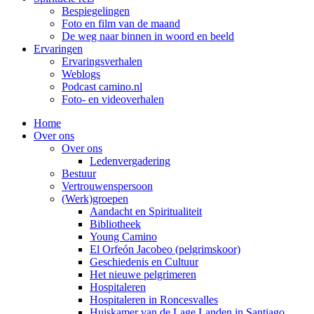
Bespiegelingen
Foto en film van de maand
De weg naar binnen in woord en beeld
Ervaringen
Ervaringsverhalen
Weblogs
Podcast camino.nl
Foto- en videoverhalen
Home
Over ons
Over ons
Ledenvergadering
Bestuur
Vertrouwenspersoon
(Werk)groepen
Aandacht en Spiritualiteit
Bibliotheek
Young Camino
El Orfeón Jacobeo (pelgrimskoor)
Geschiedenis en Cultuur
Het nieuwe pelgrimeren
Hospitaleren
Hospitaleren in Roncesvalles
Huiskamer van de Lage Landen in Santiago