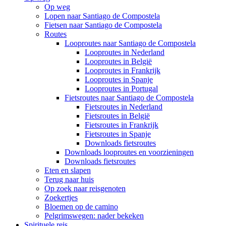
Op weg
Lopen naar Santiago de Compostela
Fietsen naar Santiago de Compostela
Routes
Looproutes naar Santiago de Compostela
Looproutes in Nederland
Looproutes in België
Looproutes in Frankrijk
Looproutes in Spanje
Looproutes in Portugal
Fietsroutes naar Santiago de Compostela
Fietsroutes in Nederland
Fietsroutes in België
Fietsroutes in Frankrijk
Fietsroutes in Spanje
Downloads fietsroutes
Downloads looproutes en voorzieningen
Downloads fietsroutes
Eten en slapen
Terug naar huis
Op zoek naar reisgenoten
Zoekertjes
Bloemen op de camino
Pelgrimswegen: nader bekeken
Spirituele reis