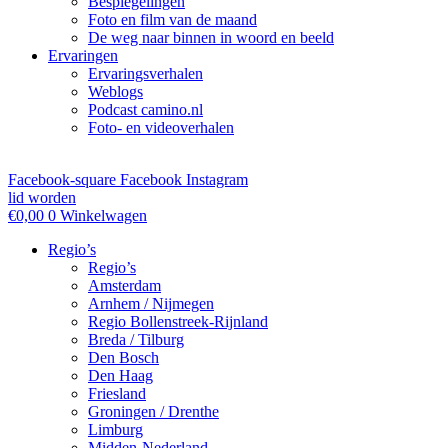
Bespiegelingen
Foto en film van de maand
De weg naar binnen in woord en beeld
Ervaringen
Ervaringsverhalen
Weblogs
Podcast camino.nl
Foto- en videoverhalen
Facebook-square
Facebook
Instagram
lid worden
€
0,00
0
Winkelwagen
Regio’s
Regio’s
Amsterdam
Arnhem / Nijmegen
Regio Bollenstreek-Rijnland
Breda / Tilburg
Den Bosch
Den Haag
Friesland
Groningen / Drenthe
Limburg
Midden-Nederland