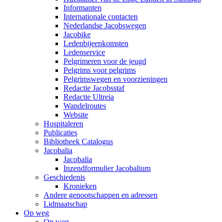
Informanten
Internationale contacten
Nederlandse Jacobswegen
Jacobike
Ledenbijeenkomsten
Ledenservice
Pelgrimeren voor de jeugd
Pelgrims voor pelgrims
Pelgrimswegen en voorzieningen
Redactie Jacobsstaf
Redactie Ultreia
Wandelroutes
Website
Hospitaleren
Publicaties
Bibliotheek Catalogus
Jacobalia
Jacobalia
Inzendformulier Jacobalium
Geschiedenis
Kronieken
Andere genootschappen en adressen
Lidmaatschap
Op weg
Op weg