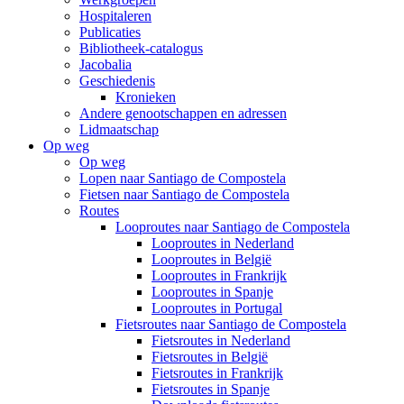
Hospitaleren
Publicaties
Bibliotheek-catalogus
Jacobalia
Geschiedenis
Kronieken
Andere genootschappen en adressen
Lidmaatschap
Op weg
Op weg
Lopen naar Santiago de Compostela
Fietsen naar Santiago de Compostela
Routes
Looproutes naar Santiago de Compostela
Looproutes in Nederland
Looproutes in België
Looproutes in Frankrijk
Looproutes in Spanje
Looproutes in Portugal
Fietsroutes naar Santiago de Compostela
Fietsroutes in Nederland
Fietsroutes in België
Fietsroutes in Frankrijk
Fietsroutes in Spanje