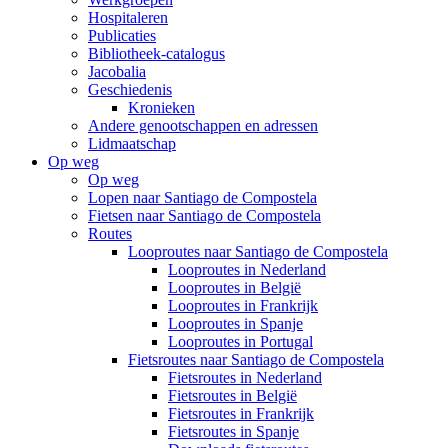
Hospitaleren
Publicaties
Bibliotheek-catalogus
Jacobalia
Geschiedenis
Kronieken
Andere genootschappen en adressen
Lidmaatschap
Op weg
Op weg
Lopen naar Santiago de Compostela
Fietsen naar Santiago de Compostela
Routes
Looproutes naar Santiago de Compostela
Looproutes in Nederland
Looproutes in België
Looproutes in Frankrijk
Looproutes in Spanje
Looproutes in Portugal
Fietsroutes naar Santiago de Compostela
Fietsroutes in Nederland
Fietsroutes in België
Fietsroutes in Frankrijk
Fietsroutes in Spanje