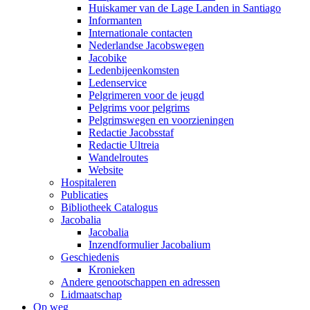
Huiskamer van de Lage Landen in Santiago
Informanten
Internationale contacten
Nederlandse Jacobswegen
Jacobike
Ledenbijeenkomsten
Ledenservice
Pelgrimeren voor de jeugd
Pelgrims voor pelgrims
Pelgrimswegen en voorzieningen
Redactie Jacobsstaf
Redactie Ultreia
Wandelroutes
Website
Hospitaleren
Publicaties
Bibliotheek Catalogus
Jacobalia
Jacobalia
Inzendformulier Jacobalium
Geschiedenis
Kronieken
Andere genootschappen en adressen
Lidmaatschap
Op weg