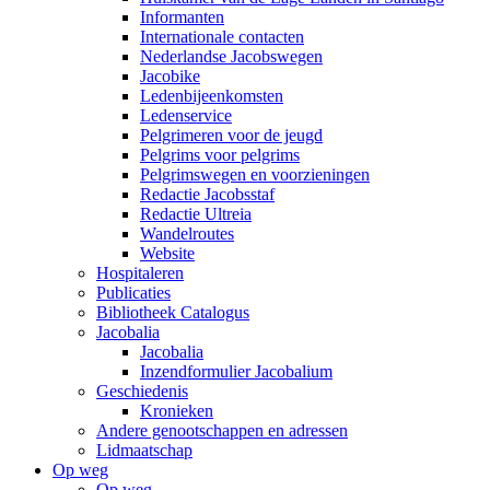
Informanten
Internationale contacten
Nederlandse Jacobswegen
Jacobike
Ledenbijeenkomsten
Ledenservice
Pelgrimeren voor de jeugd
Pelgrims voor pelgrims
Pelgrimswegen en voorzieningen
Redactie Jacobsstaf
Redactie Ultreia
Wandelroutes
Website
Hospitaleren
Publicaties
Bibliotheek Catalogus
Jacobalia
Jacobalia
Inzendformulier Jacobalium
Geschiedenis
Kronieken
Andere genootschappen en adressen
Lidmaatschap
Op weg
Op weg