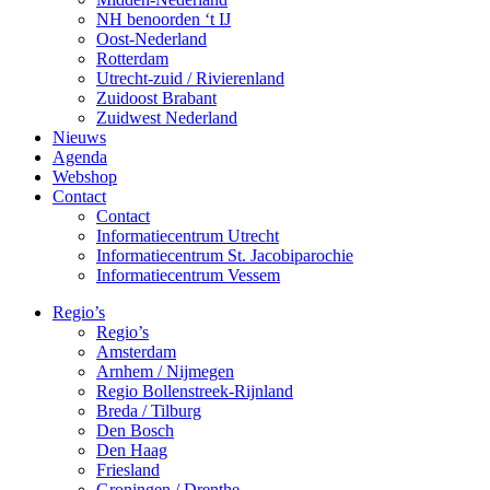
NH benoorden ‘t IJ
Oost-Nederland
Rotterdam
Utrecht-zuid / Rivierenland
Zuidoost Brabant
Zuidwest Nederland
Nieuws
Agenda
Webshop
Contact
Contact
Informatiecentrum Utrecht
Informatiecentrum St. Jacobiparochie
Informatiecentrum Vessem
Regio’s
Regio’s
Amsterdam
Arnhem / Nijmegen
Regio Bollenstreek-Rijnland
Breda / Tilburg
Den Bosch
Den Haag
Friesland
Groningen / Drenthe