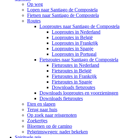
Op weg
Lopen naar Santiago de Compostela
Fietsen naar Santiago de Compostela
Routes
Looproutes naar Santiago de Compostela
Looproutes in Nederland
Looproutes in België
Looproutes in Frankrijk
Looproutes in Spanje
Looproutes in Portugal
Fietsroutes naar Santiago de Compostela
Fietsroutes in Nederland
Fietsroutes in België
Fietsroutes in Frankrijk
Fietsroutes in Spanje
Downloads fietsroutes
Downloads looproutes en voorzieningen
Downloads fietsroutes
Eten en slapen
Terug naar huis
Op zoek naar reisgenoten
Zoekertjes
Bloemen op de camino
Pelgrimswegen: nader bekeken
Spirituele reis