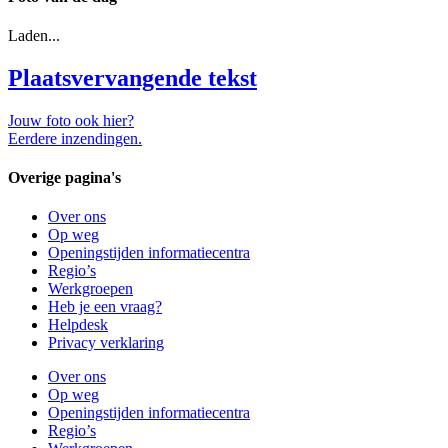
Laden...
Plaatsvervangende tekst
Jouw foto ook hier?
Eerdere inzendingen.
Overige pagina's
Over ons
Op weg
Openingstijden informatiecentra
Regio’s
Werkgroepen
Heb je een vraag?
Helpdesk
Privacy verklaring
Over ons
Op weg
Openingstijden informatiecentra
Regio’s