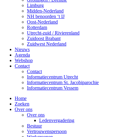
Limburg
Midden-Nederland
NH benoorden ‘t IJ
Oost-Nederland
Rotterdam
Utrecht-zuid / Rivierenland
Zuidoost Brabant
Zuidwest Nederland
Nieuws
Agenda
Webshop
Contact
Contact
Informatiecentrum Utrecht
Informatiecentrum St. Jacobiparochie
Informatiecentrum Vessem
Home
Zoeken
Over ons
Over ons
Ledenvergadering
Bestuur
Vertrouwenspersoon
Werkgroepen