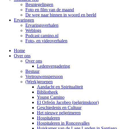
Bespiegelingen
Foto en film van de maand
De weg naar binnen in woord en beeld
Ervaringen
Ervaringsverhalen
Weblogs
Podcast camino.nl
Foto- en videoverhalen
Home
Over ons
Over ons
Ledenvergadering
Bestuur
Vertrouwenspersoon
(Werk)groepen
Aandacht en Spiritualiteit
Bibliotheek
Young Camino
El Orfeón Jacobeo (pelgrimskoor)
Geschiedenis en Cultuur
Het nieuwe pelgrimeren
Hospitaleren
Hospitaleren in Roncesvalles
Huiskamer van de Lage Landen in Santiago