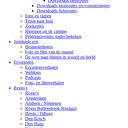
Downloads fietsroutes
Downloads looproutes en voorzieningen
Downloads fietsroutes
Eten en slapen
Terug naar huis
Zoekertjes
Bloemen op de camino
Pelgrimswegen: nader bekeken
Spirituele reis
Bespiegelingen
Foto en film van de maand
De weg naar binnen in woord en beeld
Ervaringen
Ervaringsverhalen
Weblogs
Podcasts
Foto- en filmverhalen
Regio’s
Regio’s
Amsterdam
Arnhem / Nijmegen
Regio Bollenstreek-Rijnland
Breda / Tilburg
Den Bosch
Den Haag