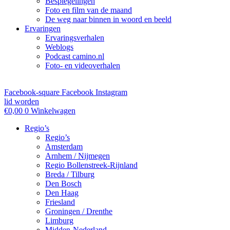
Bespiegelingen
Foto en film van de maand
De weg naar binnen in woord en beeld
Ervaringen
Ervaringsverhalen
Weblogs
Podcast camino.nl
Foto- en videoverhalen
Facebook-square
Facebook
Instagram
lid worden
€
0,00
0
Winkelwagen
Regio’s
Regio’s
Amsterdam
Arnhem / Nijmegen
Regio Bollenstreek-Rijnland
Breda / Tilburg
Den Bosch
Den Haag
Friesland
Groningen / Drenthe
Limburg
Midden-Nederland