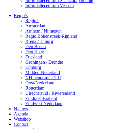
Informatiecentrum St. Jacobiparochie
Informatiecentrum Vessem
Regio’s
Regio’s
Amsterdam
Arnhem / Nijmegen
Regio Bollenstreek-Rijnland
Breda / Tilburg
Den Bosch
Den Haag
Friesland
Groningen / Drenthe
Limburg
Midden-Nederland
NH benoorden ‘t IJ
Oost-Nederland
Rotterdam
Utrecht-zuid / Rivierenland
Zuidoost Brabant
Zuidwest Nederland
Nieuws
Agenda
Webshop
Contact