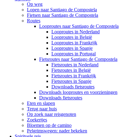
Op weg
Lopen naar Santiago de Compostela
Fietsen naar Santiago de Compostela
Routes
Looproutes naar Santiago de Compostela
Looproutes in Nederland
Looproutes in België
Looproutes in Frankrijk
Looproutes in Spanje
Looproutes in Portugal
Fietsroutes naar Santiago de Compostela
Fietsroutes in Nederland
Fietsroutes in België
Fietsroutes in Frankrijk
Fietsroutes in Spanje
Downloads fietsroutes
Downloads looproutes en voorzieningen
Downloads fietsroutes
Eten en slapen
Terug naar huis
Op zoek naar reisgenoten
Zoekertjes
Bloemen op de camino
Pelgrimswegen: nader bekeken
Spirituele reis