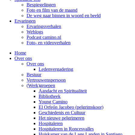
Bespiegelingen
Foto en film van de maand
De weg naar binnen in woord en beeld
Ervaringen
Ervaringsverhalen
Weblogs
Podcast camino.nl
Foto- en videoverhalen
Home
Over ons
Over ons
Ledenvergadering
Bestuur
Vertrouwenspersoon
(Werk)groepen
Aandacht en Spiritualiteit
Bibliotheek
Young Camino
El Orfeón Jacobeo (pelgrimskoor)
Geschiedenis en Cultuur
Het nieuwe pelgrimeren
Hospitaleren
Hospitaleren in Roncesvalles
Huiskamer van de Lage Landen in Santiago