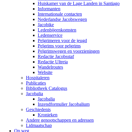
Huiskamer van de Lage Landen in Santiago
Informanten
Internationale contacten
Nederlandse Jacobswegen
Jacobike
Ledenbijeenkomsten
Ledenservice
Pelgrimeren voor de jeugd
Pelgrims voor pelgrims
Pelgrimswegen en voorzieningen
Redactie Jacobsstaf
Redactie Ultreia
Wandelroutes
Website
Hospitaleren
Publicaties
Bibliotheek Catalogus
Jacobalia
Jacobalia
Inzendformulier Jacobalium
Geschiedenis
Kronieken
Andere genootschappen en adressen
Lidmaatschap
Op weg