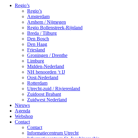
Regio’s
Regio’s
Amsterdam
Arnhem / Nijmegen
Regio Bollenstreek-Rijnland
Breda / Tilburg
Den Bosch
Den Haag
Friesland
Groningen / Drenthe
Limburg
Midden-Nederland
NH benoorden ‘t IJ
Oost-Nederland
Rotterdam
Utrecht-zuid / Rivierenland
Zuidoost Brabant
Zuidwest Nederland
Nieuws
Agenda
Webshop
Contact
Contact
Informatiecentrum Utrecht