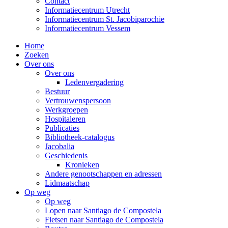
Contact
Informatiecentrum Utrecht
Informatiecentrum St. Jacobiparochie
Informatiecentrum Vessem
Home
Zoeken
Over ons
Over ons
Ledenvergadering
Bestuur
Vertrouwenspersoon
Werkgroepen
Hospitaleren
Publicaties
Bibliotheek-catalogus
Jacobalia
Geschiedenis
Kronieken
Andere genootschappen en adressen
Lidmaatschap
Op weg
Op weg
Lopen naar Santiago de Compostela
Fietsen naar Santiago de Compostela