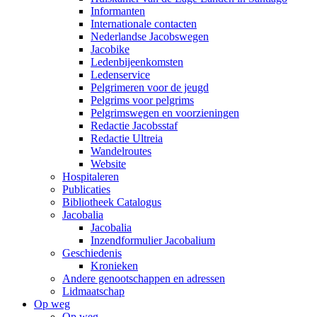
Informanten
Internationale contacten
Nederlandse Jacobswegen
Jacobike
Ledenbijeenkomsten
Ledenservice
Pelgrimeren voor de jeugd
Pelgrims voor pelgrims
Pelgrimswegen en voorzieningen
Redactie Jacobsstaf
Redactie Ultreia
Wandelroutes
Website
Hospitaleren
Publicaties
Bibliotheek Catalogus
Jacobalia
Jacobalia
Inzendformulier Jacobalium
Geschiedenis
Kronieken
Andere genootschappen en adressen
Lidmaatschap
Op weg
Op weg