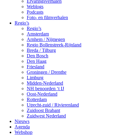
Ervaringsverhalen
Weblogs
Podcasts
Foto- en filmverhalen
Regio’s
Regio’s
Amsterdam
Arnhem / Nijmegen
Regio Bollenstreek-Rijnland
Breda / Tilburg
Den Bosch
Den Haag
Friesland
Groningen / Drenthe
Limburg
Midden-Nederland
NH benoorden ‘t IJ
Oost-Nederland
Rotterdam
Utrecht-zuid / Rivierenland
Zuidoost Brabant
Zuidwest Nederland
Nieuws
Agenda
Webshop