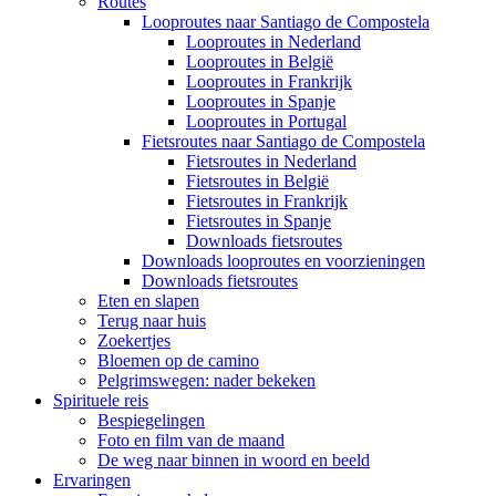
Routes
Looproutes naar Santiago de Compostela
Looproutes in Nederland
Looproutes in België
Looproutes in Frankrijk
Looproutes in Spanje
Looproutes in Portugal
Fietsroutes naar Santiago de Compostela
Fietsroutes in Nederland
Fietsroutes in België
Fietsroutes in Frankrijk
Fietsroutes in Spanje
Downloads fietsroutes
Downloads looproutes en voorzieningen
Downloads fietsroutes
Eten en slapen
Terug naar huis
Zoekertjes
Bloemen op de camino
Pelgrimswegen: nader bekeken
Spirituele reis
Bespiegelingen
Foto en film van de maand
De weg naar binnen in woord en beeld
Ervaringen