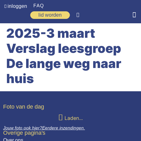
FAQ
inloggen
lid worden
2025-3 maart
Home
Verslag leesgroep
Zoeken
Over ons
De lange weg naar
Op weg
huis
Spirituele reis
Ervaringen
Foto van de dag
Regio’s
Laden...
Nieuws
Jouw foto ook hier?
Eerdere inzendingen.
Overige pagina's
Agenda
Over ons