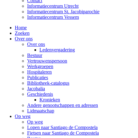
Contact
Informatiecentrum Utrecht
Informatiecentrum St. Jacobiparochie
Informatiecentrum Vessem
Home
Zoeken
Over ons
Over ons
Ledenvergadering
Bestuur
Vertrouwenspersoon
Werkgroepen
Hospitaleren
Publicaties
Bibliotheek-catalogus
Jacobalia
Geschiedenis
Kronieken
Andere genootschappen en adressen
Lidmaatschap
Op weg
Op weg
Lopen naar Santiago de Compostela
Fietsen naar Santiago de Compostela