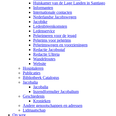
Huiskamer van de Lage Landen in Santiago
Informanten
Internationale contacten
Nederlandse Jacobswegen
Jacobike
Ledenbijeenkomsten
Ledenservice
Pelgrimeren voor de jeugd
Pelgrims voor pelgrims
Pelgrimswegen en voorzieningen
Redactie Jacobsstaf
Redactie Ultreia
Wandelroutes
Website
Hospitaleren
Publicaties
Bibliotheek Catalogus
Jacobalia
Jacobalia
Inzendformulier Jacobalium
Geschiedenis
Kronieken
Andere genootschappen en adressen
Lidmaatschap
Op weg