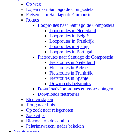
Op weg
Lopen naar Santiago de Compostela
Fietsen naar Santiago de Compostela
Routes
Looproutes naar Santiago de Compostela
Looproutes in Nederland
Looproutes in België
Looproutes in Frankrijk
Looproutes in Spanje
Looproutes in Portugal
Fietsroutes naar Santiago de Compostela
Fietsroutes in Nederland
Fietsroutes in België
Fietsroutes in Frankrijk
Fietsroutes in Spanje
Downloads fietsroutes
Downloads looproutes en voorzieningen
Downloads fietsroutes
Eten en slapen
Terug naar huis
Op zoek naar reisgenoten
Zoekertjes
Bloemen op de camino
Pelgrimswegen: nader bekeken
Spirituele reis