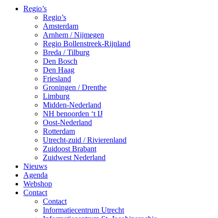
Regio’s
Regio’s
Amsterdam
Arnhem / Nijmegen
Regio Bollenstreek-Rijnland
Breda / Tilburg
Den Bosch
Den Haag
Friesland
Groningen / Drenthe
Limburg
Midden-Nederland
NH benoorden ‘t IJ
Oost-Nederland
Rotterdam
Utrecht-zuid / Rivierenland
Zuidoost Brabant
Zuidwest Nederland
Nieuws
Agenda
Webshop
Contact
Contact
Informatiecentrum Utrecht