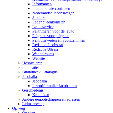
Informanten
Internationale contacten
Nederlandse Jacobswegen
Jacobike
Ledenbijeenkomsten
Ledenservice
Pelgrimeren voor de jeugd
Pelgrims voor pelgrims
Pelgrimswegen en voorzieningen
Redactie Jacobsstaf
Redactie Ultreia
Wandelroutes
Website
Hospitaleren
Publicaties
Bibliotheek Catalogus
Jacobalia
Jacobalia
Inzendformulier Jacobalium
Geschiedenis
Kronieken
Andere genootschappen en adressen
Lidmaatschap
Op weg
Op weg