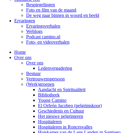
Bespiegelingen
Foto en film van de maand
De weg naar binnen in woord en beeld
Ervaringen
Ervaringsverhalen
Weblogs
Podcast camino.nl
Foto- en videoverhalen
Home
Over ons
Over ons
Ledenvergadering
Bestuur
Vertrouwenspersoon
(Werk)groepen
Aandacht en Spiritualiteit
Bibliotheek
Young Camino
El Orfeón Jacobeo (pelgrimskoor)
Geschiedenis en Cultuur
Het nieuwe pelgrimeren
Hospitaleren
Hospitaleren in Roncesvalles
Huiskamer van de Lage Landen in Santiago