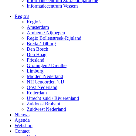
Informatiecentrum St. Jacobiparochie
Informatiecentrum Vessem
Regio’s
Regio’s
Amsterdam
Arnhem / Nijmegen
Regio Bollenstreek-Rijnland
Breda / Tilburg
Den Bosch
Den Haag
Friesland
Groningen / Drenthe
Limburg
Midden-Nederland
NH benoorden ‘t IJ
Oost-Nederland
Rotterdam
Utrecht-zuid / Rivierenland
Zuidoost Brabant
Zuidwest Nederland
Nieuws
Agenda
Webshop
Contact