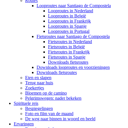
Routes
Looproutes naar Santiago de Compostela
Looproutes in Nederland
Looproutes in België
Looproutes in Frankrijk
Looproutes in Spanje
Looproutes in Portugal
Fietsroutes naar Santiago de Compostela
Fietsroutes in Nederland
Fietsroutes in België
Fietsroutes in Frankrijk
Fietsroutes in Spanje
Downloads fietsroutes
Downloads looproutes en voorzieningen
Downloads fietsroutes
Eten en slapen
Terug naar huis
Zoekertjes
Bloemen op de camino
Pelgrimswegen: nader bekeken
Spirituele reis
Bespiegelingen
Foto en film van de maand
De weg naar binnen in woord en beeld
Ervaringen