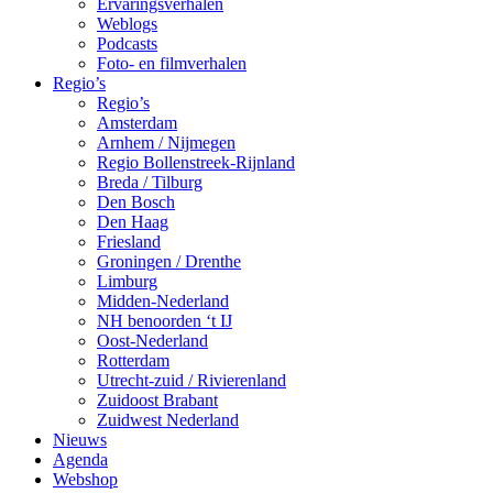
Ervaringsverhalen
Weblogs
Podcasts
Foto- en filmverhalen
Regio’s
Regio’s
Amsterdam
Arnhem / Nijmegen
Regio Bollenstreek-Rijnland
Breda / Tilburg
Den Bosch
Den Haag
Friesland
Groningen / Drenthe
Limburg
Midden-Nederland
NH benoorden ‘t IJ
Oost-Nederland
Rotterdam
Utrecht-zuid / Rivierenland
Zuidoost Brabant
Zuidwest Nederland
Nieuws
Agenda
Webshop