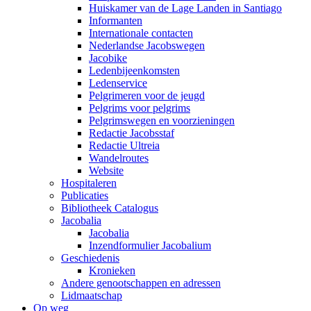
Huiskamer van de Lage Landen in Santiago
Informanten
Internationale contacten
Nederlandse Jacobswegen
Jacobike
Ledenbijeenkomsten
Ledenservice
Pelgrimeren voor de jeugd
Pelgrims voor pelgrims
Pelgrimswegen en voorzieningen
Redactie Jacobsstaf
Redactie Ultreia
Wandelroutes
Website
Hospitaleren
Publicaties
Bibliotheek Catalogus
Jacobalia
Jacobalia
Inzendformulier Jacobalium
Geschiedenis
Kronieken
Andere genootschappen en adressen
Lidmaatschap
Op weg