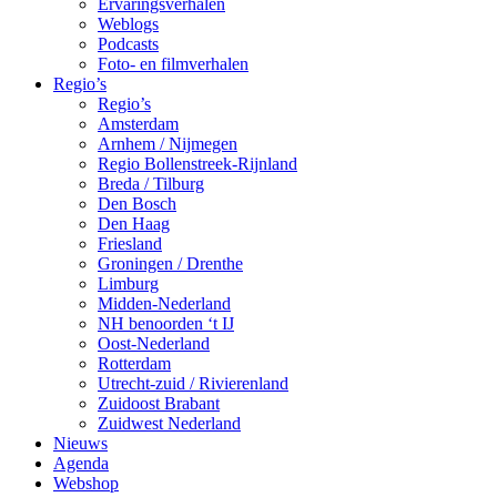
Ervaringsverhalen
Weblogs
Podcasts
Foto- en filmverhalen
Regio’s
Regio’s
Amsterdam
Arnhem / Nijmegen
Regio Bollenstreek-Rijnland
Breda / Tilburg
Den Bosch
Den Haag
Friesland
Groningen / Drenthe
Limburg
Midden-Nederland
NH benoorden ‘t IJ
Oost-Nederland
Rotterdam
Utrecht-zuid / Rivierenland
Zuidoost Brabant
Zuidwest Nederland
Nieuws
Agenda
Webshop