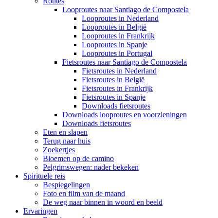
Routes
Looproutes naar Santiago de Compostela
Looproutes in Nederland
Looproutes in België
Looproutes in Frankrijk
Looproutes in Spanje
Looproutes in Portugal
Fietsroutes naar Santiago de Compostela
Fietsroutes in Nederland
Fietsroutes in België
Fietsroutes in Frankrijk
Fietsroutes in Spanje
Downloads fietsroutes
Downloads looproutes en voorzieningen
Downloads fietsroutes
Eten en slapen
Terug naar huis
Zoekertjes
Bloemen op de camino
Pelgrimswegen: nader bekeken
Spirituele reis
Bespiegelingen
Foto en film van de maand
De weg naar binnen in woord en beeld
Ervaringen