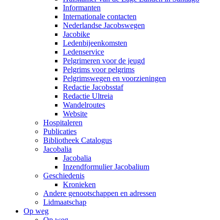
Informanten
Internationale contacten
Nederlandse Jacobswegen
Jacobike
Ledenbijeenkomsten
Ledenservice
Pelgrimeren voor de jeugd
Pelgrims voor pelgrims
Pelgrimswegen en voorzieningen
Redactie Jacobsstaf
Redactie Ultreia
Wandelroutes
Website
Hospitaleren
Publicaties
Bibliotheek Catalogus
Jacobalia
Jacobalia
Inzendformulier Jacobalium
Geschiedenis
Kronieken
Andere genootschappen en adressen
Lidmaatschap
Op weg
Op weg