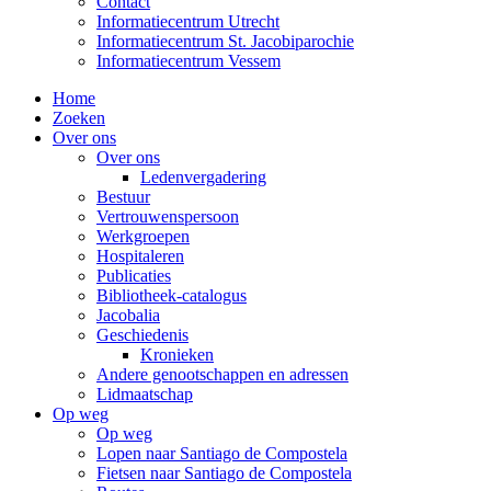
Contact
Informatiecentrum Utrecht
Informatiecentrum St. Jacobiparochie
Informatiecentrum Vessem
Home
Zoeken
Over ons
Over ons
Ledenvergadering
Bestuur
Vertrouwenspersoon
Werkgroepen
Hospitaleren
Publicaties
Bibliotheek-catalogus
Jacobalia
Geschiedenis
Kronieken
Andere genootschappen en adressen
Lidmaatschap
Op weg
Op weg
Lopen naar Santiago de Compostela
Fietsen naar Santiago de Compostela