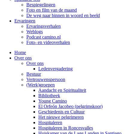
Bespiegelingen
Foto en film van de maand
De weg naar binnen in woord en beeld
Ervaringen
Ervaringsverhalen
Weblogs
Podcast camino.nl
Foto- en videoverhalen
Home
Over ons
Over ons
Ledenvergadering
Bestuur
Vertrouwenspersoon
(Werk)groepen
Aandacht en Spiritualiteit
Bibliotheek
Young Camino
El Orfeón Jacobeo (pelgrimskoor)
Geschiedenis en Cultuur
Het nieuwe pelgrimeren
Hospitaleren
Hospitaleren in Roncesvalles
Huiskamer van de Lage Landen in Santiago