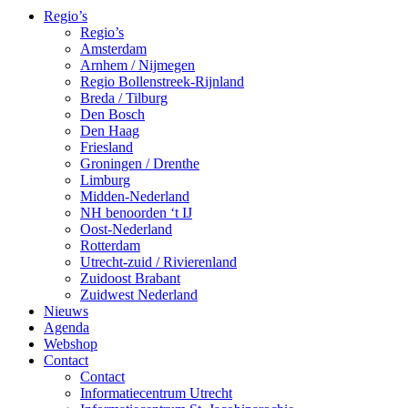
Regio’s
Regio’s
Amsterdam
Arnhem / Nijmegen
Regio Bollenstreek-Rijnland
Breda / Tilburg
Den Bosch
Den Haag
Friesland
Groningen / Drenthe
Limburg
Midden-Nederland
NH benoorden ‘t IJ
Oost-Nederland
Rotterdam
Utrecht-zuid / Rivierenland
Zuidoost Brabant
Zuidwest Nederland
Nieuws
Agenda
Webshop
Contact
Contact
Informatiecentrum Utrecht