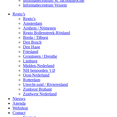
Informatiecentrum St. Jacobiparochie
Informatiecentrum Vessem
Regio’s
Regio’s
Amsterdam
Arnhem / Nijmegen
Regio Bollenstreek-Rijnland
Breda / Tilburg
Den Bosch
Den Haag
Friesland
Groningen / Drenthe
Limburg
Midden-Nederland
NH benoorden ‘t IJ
Oost-Nederland
Rotterdam
Utrecht-zuid / Rivierenland
Zuidoost Brabant
Zuidwest Nederland
Nieuws
Agenda
Webshop
Contact