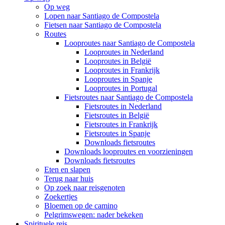
Op weg
Lopen naar Santiago de Compostela
Fietsen naar Santiago de Compostela
Routes
Looproutes naar Santiago de Compostela
Looproutes in Nederland
Looproutes in België
Looproutes in Frankrijk
Looproutes in Spanje
Looproutes in Portugal
Fietsroutes naar Santiago de Compostela
Fietsroutes in Nederland
Fietsroutes in België
Fietsroutes in Frankrijk
Fietsroutes in Spanje
Downloads fietsroutes
Downloads looproutes en voorzieningen
Downloads fietsroutes
Eten en slapen
Terug naar huis
Op zoek naar reisgenoten
Zoekertjes
Bloemen op de camino
Pelgrimswegen: nader bekeken
Spirituele reis