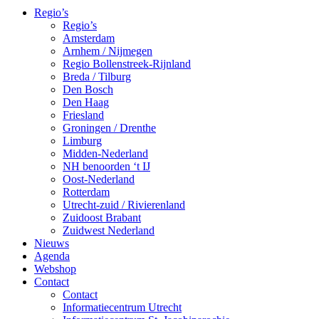
Regio’s
Regio’s
Amsterdam
Arnhem / Nijmegen
Regio Bollenstreek-Rijnland
Breda / Tilburg
Den Bosch
Den Haag
Friesland
Groningen / Drenthe
Limburg
Midden-Nederland
NH benoorden ‘t IJ
Oost-Nederland
Rotterdam
Utrecht-zuid / Rivierenland
Zuidoost Brabant
Zuidwest Nederland
Nieuws
Agenda
Webshop
Contact
Contact
Informatiecentrum Utrecht