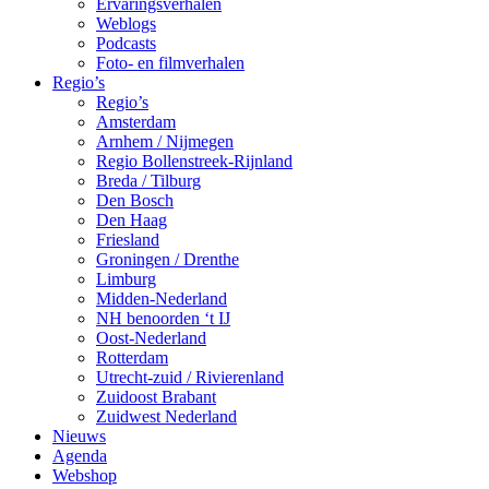
Ervaringsverhalen
Weblogs
Podcasts
Foto- en filmverhalen
Regio’s
Regio’s
Amsterdam
Arnhem / Nijmegen
Regio Bollenstreek-Rijnland
Breda / Tilburg
Den Bosch
Den Haag
Friesland
Groningen / Drenthe
Limburg
Midden-Nederland
NH benoorden ‘t IJ
Oost-Nederland
Rotterdam
Utrecht-zuid / Rivierenland
Zuidoost Brabant
Zuidwest Nederland
Nieuws
Agenda
Webshop