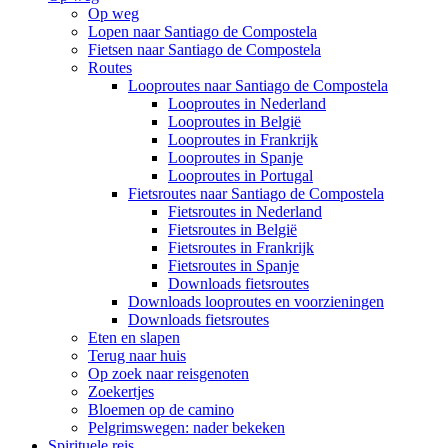
Op weg
Lopen naar Santiago de Compostela
Fietsen naar Santiago de Compostela
Routes
Looproutes naar Santiago de Compostela
Looproutes in Nederland
Looproutes in België
Looproutes in Frankrijk
Looproutes in Spanje
Looproutes in Portugal
Fietsroutes naar Santiago de Compostela
Fietsroutes in Nederland
Fietsroutes in België
Fietsroutes in Frankrijk
Fietsroutes in Spanje
Downloads fietsroutes
Downloads looproutes en voorzieningen
Downloads fietsroutes
Eten en slapen
Terug naar huis
Op zoek naar reisgenoten
Zoekertjes
Bloemen op de camino
Pelgrimswegen: nader bekeken
Spirituele reis