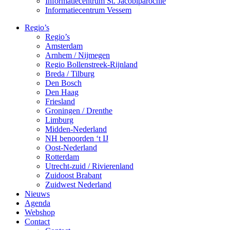
Informatiecentrum St. Jacobiparochie
Informatiecentrum Vessem
Regio’s
Regio’s
Amsterdam
Arnhem / Nijmegen
Regio Bollenstreek-Rijnland
Breda / Tilburg
Den Bosch
Den Haag
Friesland
Groningen / Drenthe
Limburg
Midden-Nederland
NH benoorden ‘t IJ
Oost-Nederland
Rotterdam
Utrecht-zuid / Rivierenland
Zuidoost Brabant
Zuidwest Nederland
Nieuws
Agenda
Webshop
Contact