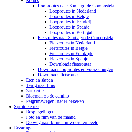
Routes
Looproutes naar Santiago de Compostela
Looproutes in Nederland
Looproutes in België
Looproutes in Frankrijk
Looproutes in Spanje
Looproutes in Portugal
Fietsroutes naar Santiago de Compostela
Fietsroutes in Nederland
Fietsroutes in België
Fietsroutes in Frankrijk
Fietsroutes in Spanje
Downloads fietsroutes
Downloads looproutes en voorzieningen
Downloads fietsroutes
Eten en slapen
Terug naar huis
Zoekertjes
Bloemen op de camino
Pelgrimswegen: nader bekeken
Spirituele reis
Bespiegelingen
Foto en film van de maand
De weg naar binnen in woord en beeld
Ervaringen