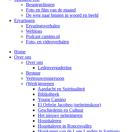
Bespiegelingen
Foto en film van de maand
De weg naar binnen in woord en beeld
Ervaringen
Ervaringsverhalen
Weblogs
Podcast camino.nl
Foto- en videoverhalen
Home
Over ons
Over ons
Ledenvergadering
Bestuur
Vertrouwenspersoon
(Werk)groepen
Aandacht en Spiritualiteit
Bibliotheek
Young Camino
El Orfeón Jacobeo (pelgrimskoor)
Geschiedenis en Cultuur
Het nieuwe pelgrimeren
Hospitaleren
Hospitaleren in Roncesvalles
Huiskamer van de Lage Landen in Santiago