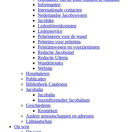
Informanten
Internationale contacten
Nederlandse Jacobswegen
Jacobike
Ledenbijeenkomsten
Ledenservice
Pelgrimeren voor de jeugd
Pelgrims voor pelgrims
Pelgrimswegen en voorzieningen
Redactie Jacobsstaf
Redactie Ultreia
Wandelroutes
Website
Hospitaleren
Publicaties
Bibliotheek Catalogus
Jacobalia
Jacobalia
Inzendformulier Jacobalium
Geschiedenis
Kronieken
Andere genootschappen en adressen
Lidmaatschap
Op weg
Op weg