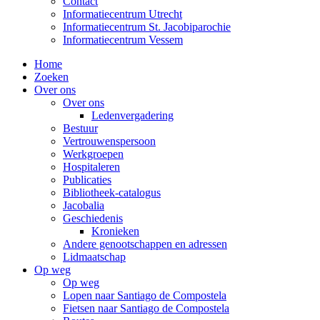
Contact
Informatiecentrum Utrecht
Informatiecentrum St. Jacobiparochie
Informatiecentrum Vessem
Home
Zoeken
Over ons
Over ons
Ledenvergadering
Bestuur
Vertrouwenspersoon
Werkgroepen
Hospitaleren
Publicaties
Bibliotheek-catalogus
Jacobalia
Geschiedenis
Kronieken
Andere genootschappen en adressen
Lidmaatschap
Op weg
Op weg
Lopen naar Santiago de Compostela
Fietsen naar Santiago de Compostela