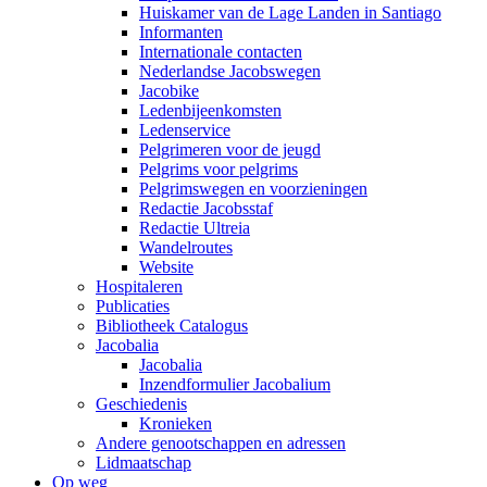
Huiskamer van de Lage Landen in Santiago
Informanten
Internationale contacten
Nederlandse Jacobswegen
Jacobike
Ledenbijeenkomsten
Ledenservice
Pelgrimeren voor de jeugd
Pelgrims voor pelgrims
Pelgrimswegen en voorzieningen
Redactie Jacobsstaf
Redactie Ultreia
Wandelroutes
Website
Hospitaleren
Publicaties
Bibliotheek Catalogus
Jacobalia
Jacobalia
Inzendformulier Jacobalium
Geschiedenis
Kronieken
Andere genootschappen en adressen
Lidmaatschap
Op weg