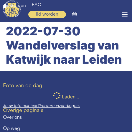
FAQ
inloggen
lid worden
2022-07-30
Home
Wandelverslag van
Zoeken
Over ons
Katwijk naar Leiden
Op weg
Spirituele reis
Foto van de dag
Ervaringen
Laden...
Regio’s
Jouw foto ook hier?
Eerdere inzendingen.
Overige pagina's
Nieuws
Over ons
Agenda
Op weg