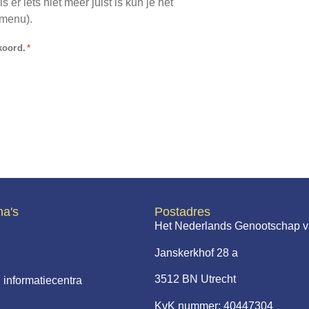
 er iets niet meer juist is kun je het
dmenu).
koord.
*
na's
Postadres
Het Nederlands Genootschap v
Janskerkhof 28 a
3512 BN Utrecht
 informatiecentra
KvK nummer: 40447304