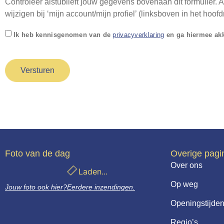
Controleer alstublieft jouw gegevens bovenaan dit formulier. Als
wijzigen bij ‘mijn account/mijn profiel’ (linksboven in het hoof
Toestemming
Ik heb kennisgenomen van de
privacyverklaring
en ga hiermee ak
*
CAPTCHA
Foto van de dag
Overige pagi
Over ons
Laden...
Op weg
Jouw foto ook hier?
Eerdere inzendingen.
Openingstijden
Regio’s