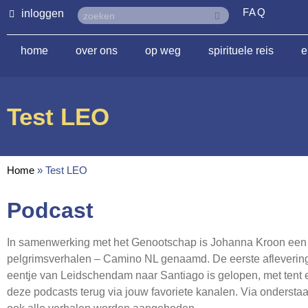
FAQ
inloggen
home
over ons
op weg
spirituele reis
e
Test LEO
Home
»
Test LEO
Podcast
In samenwerking met het Genootschap is Johanna Kroon een
pelgrimsverhalen – Camino NL genaamd. De eerste aflevering 
eentje van Leidschendam naar Santiago is gelopen, met tent 
deze podcasts terug via jouw favoriete kanalen. Via onderstaa