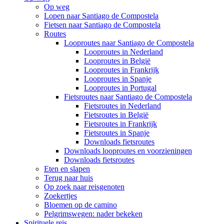
Op weg
Lopen naar Santiago de Compostela
Fietsen naar Santiago de Compostela
Routes
Looproutes naar Santiago de Compostela
Looproutes in Nederland
Looproutes in België
Looproutes in Frankrijk
Looproutes in Spanje
Looproutes in Portugal
Fietsroutes naar Santiago de Compostela
Fietsroutes in Nederland
Fietsroutes in België
Fietsroutes in Frankrijk
Fietsroutes in Spanje
Downloads fietsroutes
Downloads looproutes en voorzieningen
Downloads fietsroutes
Eten en slapen
Terug naar huis
Op zoek naar reisgenoten
Zoekertjes
Bloemen op de camino
Pelgrimswegen: nader bekeken
Spirituele reis