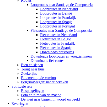
Routes
Looproutes naar Santiago de Compostela
Looproutes in Nederland
Looproutes in België
Looproutes in Frankrijk
Looproutes in Spanje
Looproutes in Portugal
Fietsroutes naar Santiago de Compostela
Fietsroutes in Nederland
Fietsroutes in België
Fietsroutes in Frankrijk
Fietsroutes in Spanje
Downloads fietsroutes
Downloads looproutes en voorzieningen
Downloads fietsroutes
Eten en slapen
Terug naar huis
Zoekertjes
Bloemen op de camino
Pelgrimswegen: nader bekeken
Spirituele reis
Bespiegelingen
Foto en film van de maand
De weg naar binnen in woord en beeld
Ervaringen