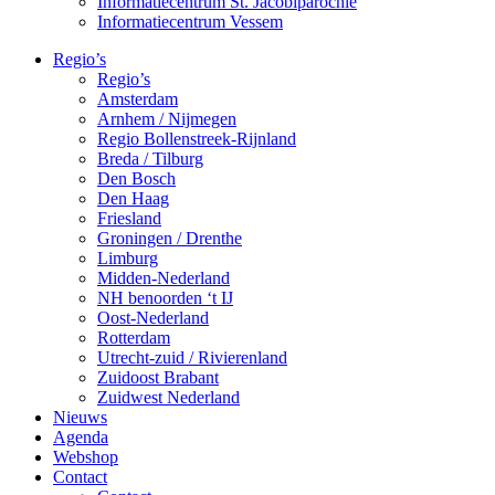
Informatiecentrum St. Jacobiparochie
Informatiecentrum Vessem
Regio’s
Regio’s
Amsterdam
Arnhem / Nijmegen
Regio Bollenstreek-Rijnland
Breda / Tilburg
Den Bosch
Den Haag
Friesland
Groningen / Drenthe
Limburg
Midden-Nederland
NH benoorden ‘t IJ
Oost-Nederland
Rotterdam
Utrecht-zuid / Rivierenland
Zuidoost Brabant
Zuidwest Nederland
Nieuws
Agenda
Webshop
Contact