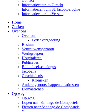
Contact
Informatiecentrum Utrecht
Informatiecentrum St. Jacobiparochie
Informatiecentrum Vessem
Home
Zoeken
Over ons
Over ons
Ledenvergadering
Bestuur
Vertrouwenspersoon
Werkgroepen
Hospitaleren
Publicaties
Bibliotheek-catalogus
Jacobalia
Geschiedenis
Kronieken
Andere genootschappen en adressen
Lidmaatschap
Op weg
Op weg
Lopen naar Santiago de Compostela
Fietsen naar Santiago de Compostela