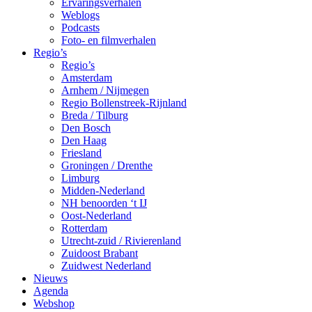
Ervaringsverhalen
Weblogs
Podcasts
Foto- en filmverhalen
Regio’s
Regio’s
Amsterdam
Arnhem / Nijmegen
Regio Bollenstreek-Rijnland
Breda / Tilburg
Den Bosch
Den Haag
Friesland
Groningen / Drenthe
Limburg
Midden-Nederland
NH benoorden ‘t IJ
Oost-Nederland
Rotterdam
Utrecht-zuid / Rivierenland
Zuidoost Brabant
Zuidwest Nederland
Nieuws
Agenda
Webshop