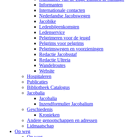
Informanten
Internationale contacten
Nederlandse Jacobswegen
Jacobike
Ledenbijeenkomsten
Ledenservice
Pelgrimeren voor de jeugd
Pelgrims voor pelgrims
Pelgrimswegen en voorzieningen
Redactie Jacobsstaf
Redactie Ultreia
Wandelroutes
Website
Hospitaleren
Publicaties
Bibliotheek Catalogus
Jacobalia
Jacobalia
Inzendformulier Jacobalium
Geschiedenis
Kronieken
Andere genootschappen en adressen
Lidmaatschap
Op weg
Op weg