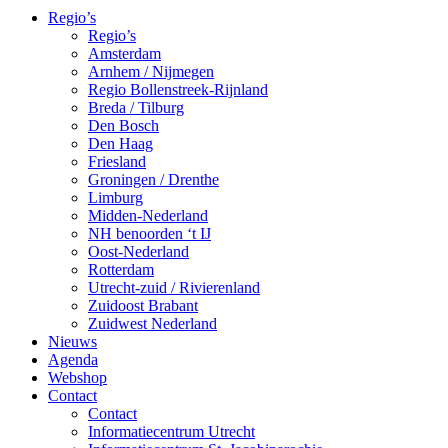
Regio’s
Regio’s
Amsterdam
Arnhem / Nijmegen
Regio Bollenstreek-Rijnland
Breda / Tilburg
Den Bosch
Den Haag
Friesland
Groningen / Drenthe
Limburg
Midden-Nederland
NH benoorden ‘t IJ
Oost-Nederland
Rotterdam
Utrecht-zuid / Rivierenland
Zuidoost Brabant
Zuidwest Nederland
Nieuws
Agenda
Webshop
Contact
Contact
Informatiecentrum Utrecht