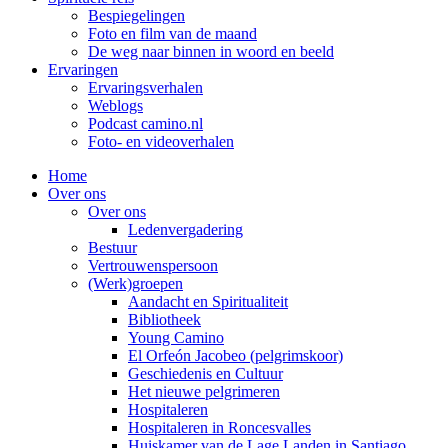
Bespiegelingen
Foto en film van de maand
De weg naar binnen in woord en beeld
Ervaringen
Ervaringsverhalen
Weblogs
Podcast camino.nl
Foto- en videoverhalen
Home
Over ons
Over ons
Ledenvergadering
Bestuur
Vertrouwenspersoon
(Werk)groepen
Aandacht en Spiritualiteit
Bibliotheek
Young Camino
El Orfeón Jacobeo (pelgrimskoor)
Geschiedenis en Cultuur
Het nieuwe pelgrimeren
Hospitaleren
Hospitaleren in Roncesvalles
Huiskamer van de Lage Landen in Santiago