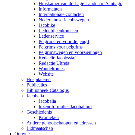
Huiskamer van de Lage Landen in Santiago
Informanten
Internationale contacten
Nederlandse Jacobswegen
Jacobike
Ledenbijeenkomsten
Ledenservice
Pelgrimeren voor de jeugd
Pelgrims voor pelgrims
Pelgrimswegen en voorzieningen
Redactie Jacobsstaf
Redactie Ultreia
Wandelroutes
Website
Hospitaleren
Publicaties
Bibliotheek Catalogus
Jacobalia
Jacobalia
Inzendformulier Jacobalium
Geschiedenis
Kronieken
Andere genootschappen en adressen
Lidmaatschap
Op weg