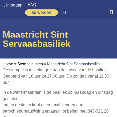
FAQ
inloggen
lid worden
Home
Maastricht Sint
Zoeken
Servaasbasiliek
Over ons
Op weg
Home
»
Stempelpunten
»
Maastricht Sint Servaasbasiliek
Spirituele reis
De stempel is te verkrijgen aan de kassa van de basiliek.
Geopend van 10 uur tot 17.00 uur. Op zondag vanaf 11.30
Ervaringen
uur.
Regio’s
In de wintermaanden is de basiliek op maandag en dinsdag
gesloten.
Nieuws
Indien gesloten kunt u een mail zenden aan
Agenda
parochiebureau@sintservaas.nl of bellen met 043-321 20