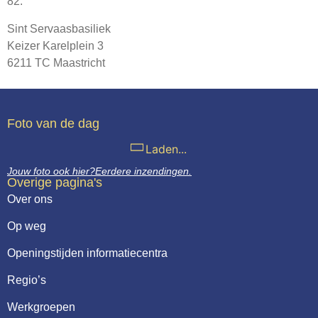
82.
Webshop
Sint Servaasbasiliek
Contact
Keizer Karelplein 3
6211 TC Maastricht
Foto van de dag
Laden...
Jouw foto ook hier?
Eerdere inzendingen.
Overige pagina's
Over ons
Op weg
Openingstijden informatiecentra
Regio’s
Werkgroepen