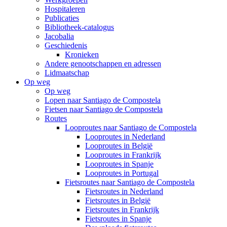
Hospitaleren
Publicaties
Bibliotheek-catalogus
Jacobalia
Geschiedenis
Kronieken
Andere genootschappen en adressen
Lidmaatschap
Op weg
Op weg
Lopen naar Santiago de Compostela
Fietsen naar Santiago de Compostela
Routes
Looproutes naar Santiago de Compostela
Looproutes in Nederland
Looproutes in België
Looproutes in Frankrijk
Looproutes in Spanje
Looproutes in Portugal
Fietsroutes naar Santiago de Compostela
Fietsroutes in Nederland
Fietsroutes in België
Fietsroutes in Frankrijk
Fietsroutes in Spanje