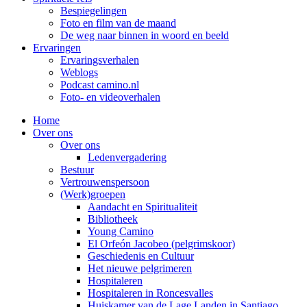
Bespiegelingen
Foto en film van de maand
De weg naar binnen in woord en beeld
Ervaringen
Ervaringsverhalen
Weblogs
Podcast camino.nl
Foto- en videoverhalen
Home
Over ons
Over ons
Ledenvergadering
Bestuur
Vertrouwenspersoon
(Werk)groepen
Aandacht en Spiritualiteit
Bibliotheek
Young Camino
El Orfeón Jacobeo (pelgrimskoor)
Geschiedenis en Cultuur
Het nieuwe pelgrimeren
Hospitaleren
Hospitaleren in Roncesvalles
Huiskamer van de Lage Landen in Santiago