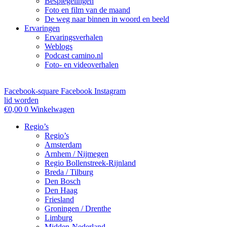
Bespiegelingen
Foto en film van de maand
De weg naar binnen in woord en beeld
Ervaringen
Ervaringsverhalen
Weblogs
Podcast camino.nl
Foto- en videoverhalen
Facebook-square
Facebook
Instagram
lid worden
€
0,00
0
Winkelwagen
Regio’s
Regio’s
Amsterdam
Arnhem / Nijmegen
Regio Bollenstreek-Rijnland
Breda / Tilburg
Den Bosch
Den Haag
Friesland
Groningen / Drenthe
Limburg
Midden-Nederland