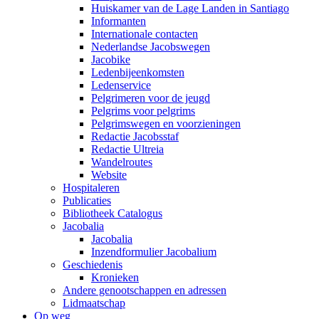
Huiskamer van de Lage Landen in Santiago
Informanten
Internationale contacten
Nederlandse Jacobswegen
Jacobike
Ledenbijeenkomsten
Ledenservice
Pelgrimeren voor de jeugd
Pelgrims voor pelgrims
Pelgrimswegen en voorzieningen
Redactie Jacobsstaf
Redactie Ultreia
Wandelroutes
Website
Hospitaleren
Publicaties
Bibliotheek Catalogus
Jacobalia
Jacobalia
Inzendformulier Jacobalium
Geschiedenis
Kronieken
Andere genootschappen en adressen
Lidmaatschap
Op weg