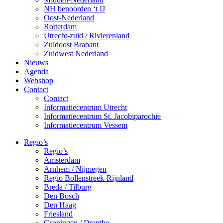
NH benoorden ‘t IJ
Oost-Nederland
Rotterdam
Utrecht-zuid / Rivierenland
Zuidoost Brabant
Zuidwest Nederland
Nieuws
Agenda
Webshop
Contact
Contact
Informatiecentrum Utrecht
Informatiecentrum St. Jacobiparochie
Informatiecentrum Vessem
Regio’s
Regio’s
Amsterdam
Arnhem / Nijmegen
Regio Bollenstreek-Rijnland
Breda / Tilburg
Den Bosch
Den Haag
Friesland
Groningen / Drenthe