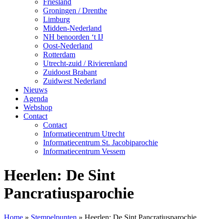
Friesland
Groningen / Drenthe
Limburg
Midden-Nederland
NH benoorden ‘t IJ
Oost-Nederland
Rotterdam
Utrecht-zuid / Rivierenland
Zuidoost Brabant
Zuidwest Nederland
Nieuws
Agenda
Webshop
Contact
Contact
Informatiecentrum Utrecht
Informatiecentrum St. Jacobiparochie
Informatiecentrum Vessem
Heerlen: De Sint
Pancratiusparochie
Home
»
Stempelpunten
»
Heerlen: De Sint Pancratiusparochie