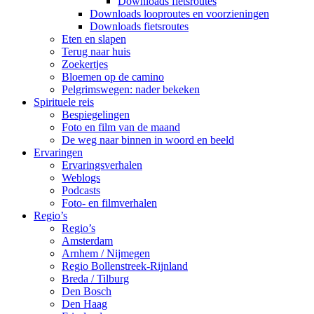
Downloads fietsroutes
Downloads looproutes en voorzieningen
Downloads fietsroutes
Eten en slapen
Terug naar huis
Zoekertjes
Bloemen op de camino
Pelgrimswegen: nader bekeken
Spirituele reis
Bespiegelingen
Foto en film van de maand
De weg naar binnen in woord en beeld
Ervaringen
Ervaringsverhalen
Weblogs
Podcasts
Foto- en filmverhalen
Regio’s
Regio’s
Amsterdam
Arnhem / Nijmegen
Regio Bollenstreek-Rijnland
Breda / Tilburg
Den Bosch
Den Haag