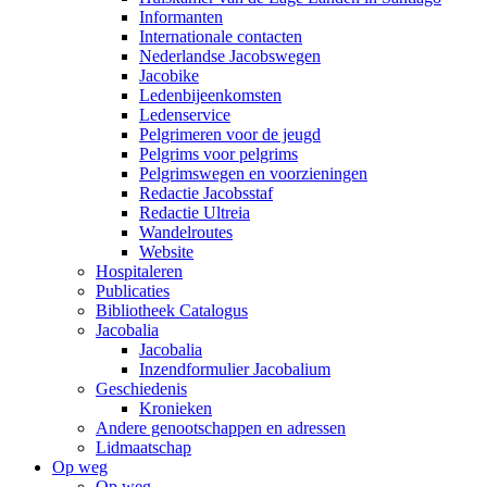
Informanten
Internationale contacten
Nederlandse Jacobswegen
Jacobike
Ledenbijeenkomsten
Ledenservice
Pelgrimeren voor de jeugd
Pelgrims voor pelgrims
Pelgrimswegen en voorzieningen
Redactie Jacobsstaf
Redactie Ultreia
Wandelroutes
Website
Hospitaleren
Publicaties
Bibliotheek Catalogus
Jacobalia
Jacobalia
Inzendformulier Jacobalium
Geschiedenis
Kronieken
Andere genootschappen en adressen
Lidmaatschap
Op weg
Op weg