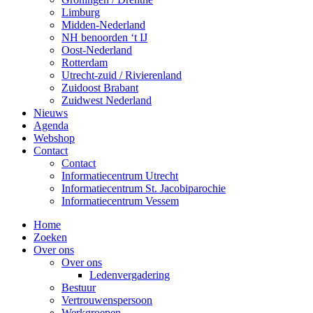
Limburg
Midden-Nederland
NH benoorden ‘t IJ
Oost-Nederland
Rotterdam
Utrecht-zuid / Rivierenland
Zuidoost Brabant
Zuidwest Nederland
Nieuws
Agenda
Webshop
Contact
Contact
Informatiecentrum Utrecht
Informatiecentrum St. Jacobiparochie
Informatiecentrum Vessem
Home
Zoeken
Over ons
Over ons
Ledenvergadering
Bestuur
Vertrouwenspersoon
Werkgroepen