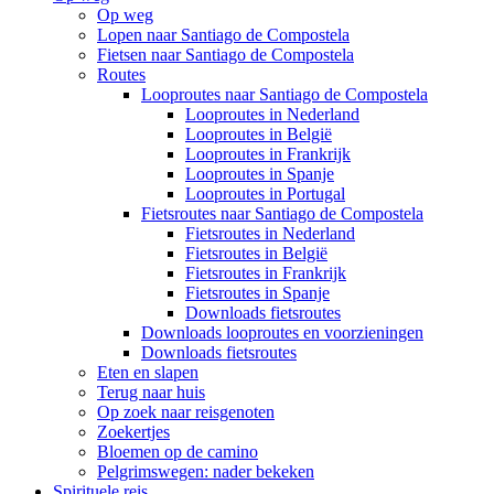
Op weg
Lopen naar Santiago de Compostela
Fietsen naar Santiago de Compostela
Routes
Looproutes naar Santiago de Compostela
Looproutes in Nederland
Looproutes in België
Looproutes in Frankrijk
Looproutes in Spanje
Looproutes in Portugal
Fietsroutes naar Santiago de Compostela
Fietsroutes in Nederland
Fietsroutes in België
Fietsroutes in Frankrijk
Fietsroutes in Spanje
Downloads fietsroutes
Downloads looproutes en voorzieningen
Downloads fietsroutes
Eten en slapen
Terug naar huis
Op zoek naar reisgenoten
Zoekertjes
Bloemen op de camino
Pelgrimswegen: nader bekeken
Spirituele reis