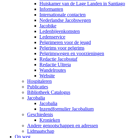
Huiskamer van de Lage Landen in Santiago
Informanten
Internationale contacten
Nederlandse Jacobswegen
Jacobike
Ledenbijeenkomsten
Ledenservice
Pelgrimeren voor de jeugd
Pelgrims voor pelgrims
Pelgrimswegen en voorzieningen
Redactie Jacobsstaf
Redactie Ultreia
Wandelroutes
Website
Hospitaleren
Publicaties
Bibliotheek Catalogus
Jacobalia
Jacobalia
Inzendformulier Jacobalium
Geschiedenis
Kronieken
Andere genootschappen en adressen
Lidmaatschap
Op weg