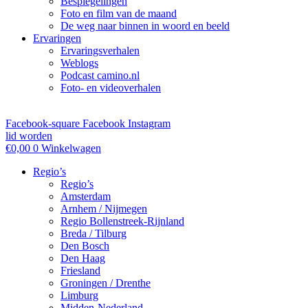
Bespiegelingen
Foto en film van de maand
De weg naar binnen in woord en beeld
Ervaringen
Ervaringsverhalen
Weblogs
Podcast camino.nl
Foto- en videoverhalen
Facebook-square
Facebook
Instagram
lid worden
€
0,00
0
Winkelwagen
Regio’s
Regio’s
Amsterdam
Arnhem / Nijmegen
Regio Bollenstreek-Rijnland
Breda / Tilburg
Den Bosch
Den Haag
Friesland
Groningen / Drenthe
Limburg
Midden-Nederland