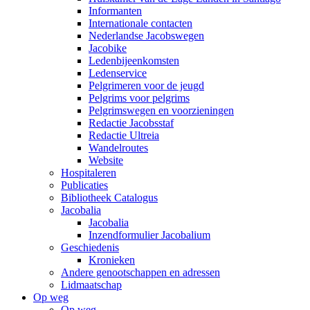
Informanten
Internationale contacten
Nederlandse Jacobswegen
Jacobike
Ledenbijeenkomsten
Ledenservice
Pelgrimeren voor de jeugd
Pelgrims voor pelgrims
Pelgrimswegen en voorzieningen
Redactie Jacobsstaf
Redactie Ultreia
Wandelroutes
Website
Hospitaleren
Publicaties
Bibliotheek Catalogus
Jacobalia
Jacobalia
Inzendformulier Jacobalium
Geschiedenis
Kronieken
Andere genootschappen en adressen
Lidmaatschap
Op weg
Op weg