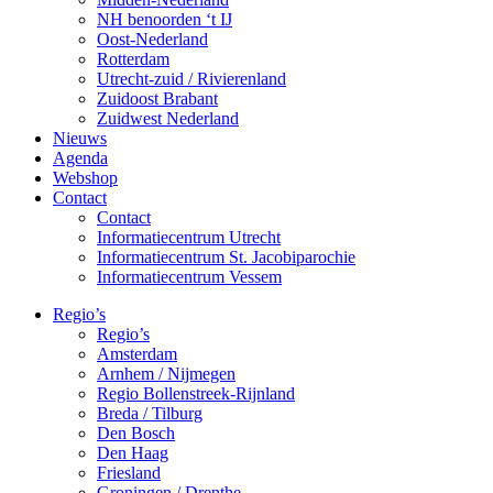
NH benoorden ‘t IJ
Oost-Nederland
Rotterdam
Utrecht-zuid / Rivierenland
Zuidoost Brabant
Zuidwest Nederland
Nieuws
Agenda
Webshop
Contact
Contact
Informatiecentrum Utrecht
Informatiecentrum St. Jacobiparochie
Informatiecentrum Vessem
Regio’s
Regio’s
Amsterdam
Arnhem / Nijmegen
Regio Bollenstreek-Rijnland
Breda / Tilburg
Den Bosch
Den Haag
Friesland
Groningen / Drenthe