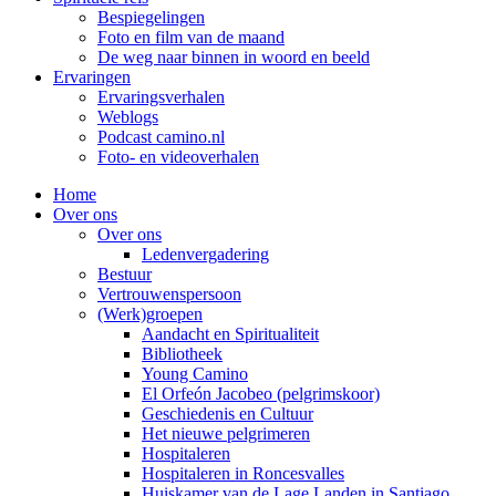
Bespiegelingen
Foto en film van de maand
De weg naar binnen in woord en beeld
Ervaringen
Ervaringsverhalen
Weblogs
Podcast camino.nl
Foto- en videoverhalen
Home
Over ons
Over ons
Ledenvergadering
Bestuur
Vertrouwenspersoon
(Werk)groepen
Aandacht en Spiritualiteit
Bibliotheek
Young Camino
El Orfeón Jacobeo (pelgrimskoor)
Geschiedenis en Cultuur
Het nieuwe pelgrimeren
Hospitaleren
Hospitaleren in Roncesvalles
Huiskamer van de Lage Landen in Santiago