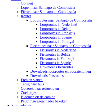
Op weg
Lopen naar Santiago de Compostela
Fietsen naar Santiago de Compostela
Routes
Looproutes naar Santiago de Compostela
Looproutes in Nederland
Looproutes in België
Looproutes in Frankrijk
Looproutes in Spanje
Looproutes in Portugal
Fietsroutes naar Santiago de Compostela
Fietsroutes in Nederland
Fietsroutes in België
Fietsroutes in Frankrijk
Fietsroutes in Spanje
Downloads fietsroutes
Downloads looproutes en voorzieningen
Downloads fietsroutes
Eten en slapen
Terug naar huis
Op zoek naar reisgenoten
Zoekertjes
Bloemen op de camino
Pelgrimswegen: nader bekeken
Spirituele reis