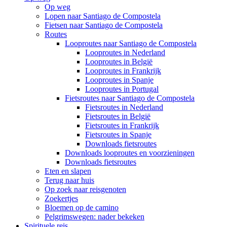
Op weg
Lopen naar Santiago de Compostela
Fietsen naar Santiago de Compostela
Routes
Looproutes naar Santiago de Compostela
Looproutes in Nederland
Looproutes in België
Looproutes in Frankrijk
Looproutes in Spanje
Looproutes in Portugal
Fietsroutes naar Santiago de Compostela
Fietsroutes in Nederland
Fietsroutes in België
Fietsroutes in Frankrijk
Fietsroutes in Spanje
Downloads fietsroutes
Downloads looproutes en voorzieningen
Downloads fietsroutes
Eten en slapen
Terug naar huis
Op zoek naar reisgenoten
Zoekertjes
Bloemen op de camino
Pelgrimswegen: nader bekeken
Spirituele reis