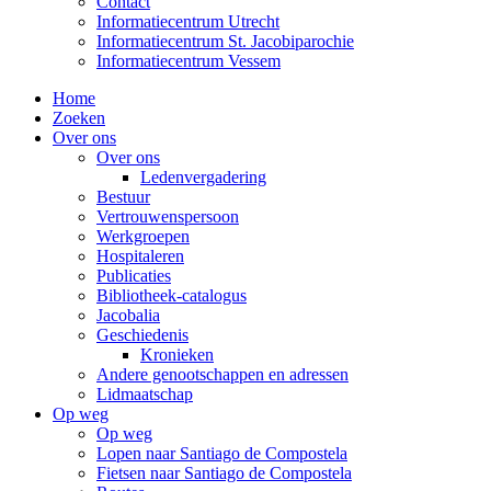
Contact
Informatiecentrum Utrecht
Informatiecentrum St. Jacobiparochie
Informatiecentrum Vessem
Home
Zoeken
Over ons
Over ons
Ledenvergadering
Bestuur
Vertrouwenspersoon
Werkgroepen
Hospitaleren
Publicaties
Bibliotheek-catalogus
Jacobalia
Geschiedenis
Kronieken
Andere genootschappen en adressen
Lidmaatschap
Op weg
Op weg
Lopen naar Santiago de Compostela
Fietsen naar Santiago de Compostela