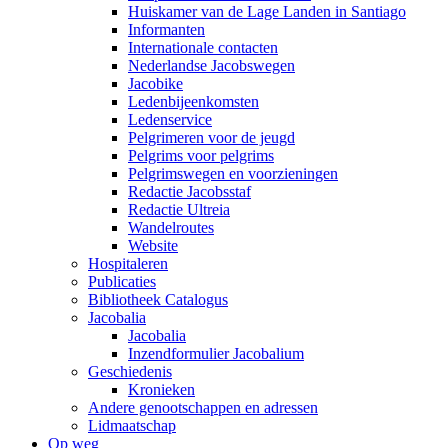
Huiskamer van de Lage Landen in Santiago
Informanten
Internationale contacten
Nederlandse Jacobswegen
Jacobike
Ledenbijeenkomsten
Ledenservice
Pelgrimeren voor de jeugd
Pelgrims voor pelgrims
Pelgrimswegen en voorzieningen
Redactie Jacobsstaf
Redactie Ultreia
Wandelroutes
Website
Hospitaleren
Publicaties
Bibliotheek Catalogus
Jacobalia
Jacobalia
Inzendformulier Jacobalium
Geschiedenis
Kronieken
Andere genootschappen en adressen
Lidmaatschap
Op weg