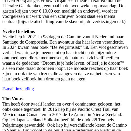
in Den Haag als gastvrouw. Organiseert mede in Bar Branoul de
Literaire Gaarkeuken, eenmaal in de twee weken op maandag. De
gasten krijgen voor € 10,00 een maaltijd en onderwijl wordt er
voorgelezen uit werk van een schrijver. Soms staat een thema
centraal (bijv. de afschaffing van de slavernij, de verkiezingen e.d.).
Yvette Oostelbos
Yvette liep in 2021 in 98 dagen de Camino vanuit Nederland naar
Santiago de Compostela. Een avontuur dat haar leven veranderde.
In 2024 kwam haar boek “De Pelgrimslak” uit. Een vlot geschreven
verhaal waarin ze je meeneemt op haar tocht en de bijzondere
ontmoetingen die ze met mensen, de natuur en zichzelf heeft en
waarin de gedachte: “Droom je je hele leven, of leef je je droom?”
als een rode draad doorheen loopt. De mooiste reacties op haar boek
zijn dan ook die van lezers die aangeven dat ze na het lezen van
haar boek zelf ook hun dromen gaan najagen.
E-mail inzending
Tim Voors
Tim heeft door twaalf landen en over 4 continenten gelopen, het
onbekende tegemoet. In 2016 liep hij de Pacific Crest Trail van
Mexico naar Canada en in 2017 de Te Araroa in Nieuw Zeeland.
Op het Japanse eiland Shikoku heeft hij de oude 88 Tempels
Pelgrimage gewandeld. Ook liep hij verschillende keren de Camino
in Spanje. Tim woont in de buurt van Amsterdam en werkt in de