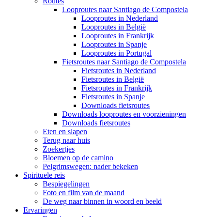
Routes
Looproutes naar Santiago de Compostela
Looproutes in Nederland
Looproutes in België
Looproutes in Frankrijk
Looproutes in Spanje
Looproutes in Portugal
Fietsroutes naar Santiago de Compostela
Fietsroutes in Nederland
Fietsroutes in België
Fietsroutes in Frankrijk
Fietsroutes in Spanje
Downloads fietsroutes
Downloads looproutes en voorzieningen
Downloads fietsroutes
Eten en slapen
Terug naar huis
Zoekertjes
Bloemen op de camino
Pelgrimswegen: nader bekeken
Spirituele reis
Bespiegelingen
Foto en film van de maand
De weg naar binnen in woord en beeld
Ervaringen