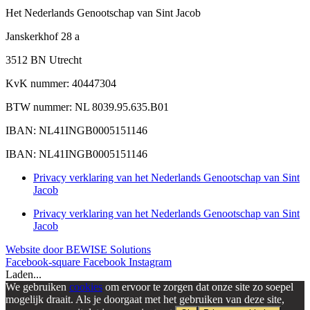
Het Nederlands Genootschap van Sint Jacob
Janskerkhof 28 a
3512 BN Utrecht
KvK nummer: 40447304
BTW nummer: NL 8039.95.635.B01
IBAN: NL41INGB0005151146
IBAN: NL41INGB0005151146
Privacy verklaring van het Nederlands Genootschap van Sint
Jacob
Privacy verklaring van het Nederlands Genootschap van Sint
Jacob
Website door BEWISE Solutions
Facebook-square
Facebook
Instagram
Laden...
We gebruiken
cookies
om ervoor te zorgen dat onze site zo soepel
mogelijk draait. Als je doorgaat met het gebruiken van deze site,