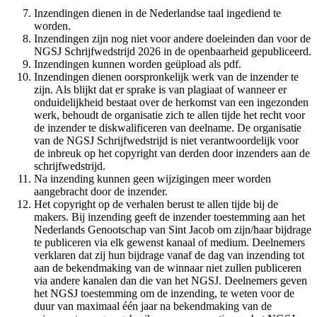
Inzendingen dienen in de Nederlandse taal ingediend te
worden.
Inzendingen zijn nog niet voor andere doeleinden dan voor de
NGSJ Schrijfwedstrijd 2026 in de openbaarheid gepubliceerd.
Inzendingen kunnen worden geüpload als pdf.
Inzendingen dienen oorspronkelijk werk van de inzender te
zijn. Als blijkt dat er sprake is van plagiaat of wanneer er
onduidelijkheid bestaat over de herkomst van een ingezonden
werk, behoudt de organisatie zich te allen tijde het recht voor
de inzender te diskwalificeren van deelname. De organisatie
van de NGSJ Schrijfwedstrijd is niet verantwoordelijk voor
de inbreuk op het copyright van derden door inzenders aan de
schrijfwedstrijd.
Na inzending kunnen geen wijzigingen meer worden
aangebracht door de inzender.
Het copyright op de verhalen berust te allen tijde bij de
makers. Bij inzending geeft de inzender toestemming aan het
Nederlands Genootschap van Sint Jacob om zijn/haar bijdrage
te publiceren via elk gewenst kanaal of medium. Deelnemers
verklaren dat zij hun bijdrage vanaf de dag van inzending tot
aan de bekendmaking van de winnaar niet zullen publiceren
via andere kanalen dan die van het NGSJ. Deelnemers geven
het NGSJ toestemming om de inzending, te weten voor de
duur van maximaal één jaar na bekendmaking van de