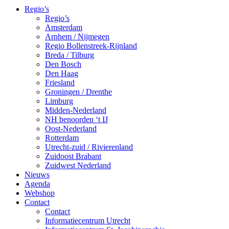
Regio’s
Regio’s
Amsterdam
Arnhem / Nijmegen
Regio Bollenstreek-Rijnland
Breda / Tilburg
Den Bosch
Den Haag
Friesland
Groningen / Drenthe
Limburg
Midden-Nederland
NH benoorden ‘t IJ
Oost-Nederland
Rotterdam
Utrecht-zuid / Rivierenland
Zuidoost Brabant
Zuidwest Nederland
Nieuws
Agenda
Webshop
Contact
Contact
Informatiecentrum Utrecht