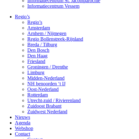
Informatiecentrum St. Jacobiparochie
Informatiecentrum Vessem
Regio’s
Regio’s
Amsterdam
Arnhem / Nijmegen
Regio Bollenstreek-Rijnland
Breda / Tilburg
Den Bosch
Den Haag
Friesland
Groningen / Drenthe
Limburg
Midden-Nederland
NH benoorden ‘t IJ
Oost-Nederland
Rotterdam
Utrecht-zuid / Rivierenland
Zuidoost Brabant
Zuidwest Nederland
Nieuws
Agenda
Webshop
Contact