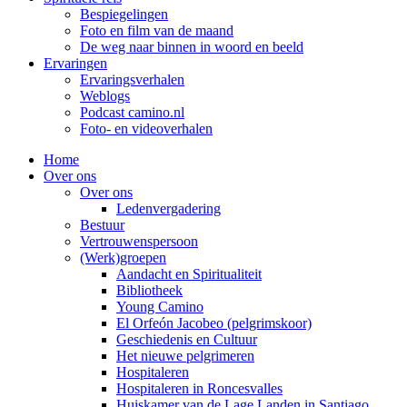
Bespiegelingen
Foto en film van de maand
De weg naar binnen in woord en beeld
Ervaringen
Ervaringsverhalen
Weblogs
Podcast camino.nl
Foto- en videoverhalen
Home
Over ons
Over ons
Ledenvergadering
Bestuur
Vertrouwenspersoon
(Werk)groepen
Aandacht en Spiritualiteit
Bibliotheek
Young Camino
El Orfeón Jacobeo (pelgrimskoor)
Geschiedenis en Cultuur
Het nieuwe pelgrimeren
Hospitaleren
Hospitaleren in Roncesvalles
Huiskamer van de Lage Landen in Santiago