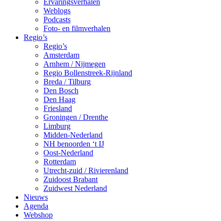
Ervaringsverhalen
Weblogs
Podcasts
Foto- en filmverhalen
Regio’s
Regio’s
Amsterdam
Arnhem / Nijmegen
Regio Bollenstreek-Rijnland
Breda / Tilburg
Den Bosch
Den Haag
Friesland
Groningen / Drenthe
Limburg
Midden-Nederland
NH benoorden ‘t IJ
Oost-Nederland
Rotterdam
Utrecht-zuid / Rivierenland
Zuidoost Brabant
Zuidwest Nederland
Nieuws
Agenda
Webshop