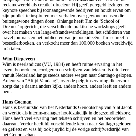
reclamewereld als creatief directeur. Hij geeft geregeld lezingen en
keynote speeches bij toonaangevende bedrijven en houdt ervan om
zijn publiek te inspireren met verhalen over gewone mensen die
buitengewone dingen doen. Onlangs heeft Tim de ‘School of
Dreams’ opgericht, die verschillende praktische workshops geeft
over het maken van lange-afstandswandelingen, het schilderen van
travel journals en het publiceren van je boekideeën. Tim schreef 5
bestsellerboeken, en verkocht meer dan 100.000 boeken wereldwijd
in 5 talen.
Wim Diepeveen
Wim is neerlandicus (VU, 1984) en heeft ruime ervaring in het
lezen, beoordelen, corrigeren en schrijven van teksten. Is drie keer
vanuit Nederland langs steeds andere wegen naar Santiago gelopen.
Auteur van “Altijd Vandaag”, over de pelgrimservaring die ervoor
zorgt dat je daarna anders kijkt, anders hoort, anders leeft en anders
bent.
Hans Goeman
Hans is bestuurslid van het Nederlands Genootschap van Sint Jacob
en werkte als interim-manager hoofdzakelijk in de gezondheidzorg.
Hans heeft veel ervaring met teksten schrijven en het beoordelen
daarvan. Verder heeft hij verschillende keren naar Santiago gelopen
en gefietst en was hij ook jurylid bij de vorige schrijfwedstrijd van
het Genootschap.