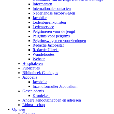
Informanten
Internationale contacten
Nederlandse Jacobswegen
Jacobike
Ledenbijeenkomsten
Ledenservice
Pelgrimeren voor de jeugd
Pelgrims voor pelgrims
Pelgrimswegen en voorzieningen
Redactie Jacobsstaf
Redactie Ultreia
Wandelroutes
Website
Hospitaleren
Publicaties
Bibliotheek Catalogus
Jacobalia
Jacobalia
Inzendformulier Jacobalium
Geschiedenis
Kronieken
Andere genootschappen en adressen
Lidmaatschap
Op weg
Op weg