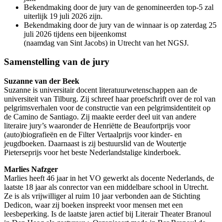
Bekendmaking door de jury van de genomineerden top-5 zal
uiterlijk 19 juli 2026 zijn.
Bekendmaking door de jury van de winnaar is op zaterdag 25
juli 2026 tijdens een bijeenkomst
(naamdag van Sint Jacobs) in Utrecht van het NGSJ.
Samenstelling van de jury
Suzanne van der Beek
Suzanne is universitair docent literatuurwetenschappen aan de
universiteit van Tilburg. Zij schreef haar proefschrift over de rol van
pelgrimsverhalen voor de constructie van een pelgrimsidentiteit op
de Camino de Santiago. Zij maakte eerder deel uit van andere
literaire jury’s waaronder de Henriëtte de Beaufortprijs voor
(auto)biografieën en de Filter Vertaalprijs voor kinder- en
jeugdboeken. Daarnaast is zij bestuurslid van de Woutertje
Pieterseprijs voor het beste Nederlandstalige kinderboek.
Marlies Nafzger
Marlies heeft 46 jaar in het VO gewerkt als docente Nederlands, de
laatste 18 jaar als conrector van een middelbare school in Utrecht.
Ze is als vrijwilliger al ruim 10 jaar verbonden aan de Stichting
Dedicon, waar zij boeken inspreekt voor mensen met een
leesbeperking. Is de laatste jaren actief bij Literair Theater Branoul