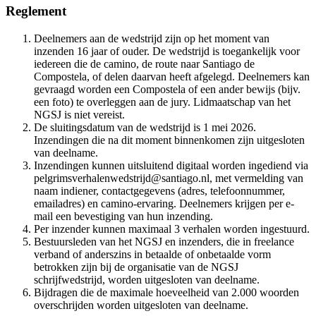
Reglement
Deelnemers aan de wedstrijd zijn op het moment van
inzenden 16 jaar of ouder. De wedstrijd is toegankelijk voor
iedereen die de camino, de route naar Santiago de
Compostela, of delen daarvan heeft afgelegd. Deelnemers kan
gevraagd worden een Compostela of een ander bewijs (bijv.
een foto) te overleggen aan de jury. Lidmaatschap van het
NGSJ is niet vereist.
De sluitingsdatum van de wedstrijd is 1 mei 2026.
Inzendingen die na dit moment binnenkomen zijn uitgesloten
van deelname.
Inzendingen kunnen uitsluitend digitaal worden ingediend via
pelgrimsverhalenwedstrijd@santiago.nl, met vermelding van
naam indiener, contactgegevens (adres, telefoonnummer,
emailadres) en camino-ervaring. Deelnemers krijgen per e-
mail een bevestiging van hun inzending.
Per inzender kunnen maximaal 3 verhalen worden ingestuurd.
Bestuursleden van het NGSJ en inzenders, die in freelance
verband of anderszins in betaalde of onbetaalde vorm
betrokken zijn bij de organisatie van de NGSJ
schrijfwedstrijd, worden uitgesloten van deelname.
Bijdragen die de maximale hoeveelheid van 2.000 woorden
overschrijden worden uitgesloten van deelname.