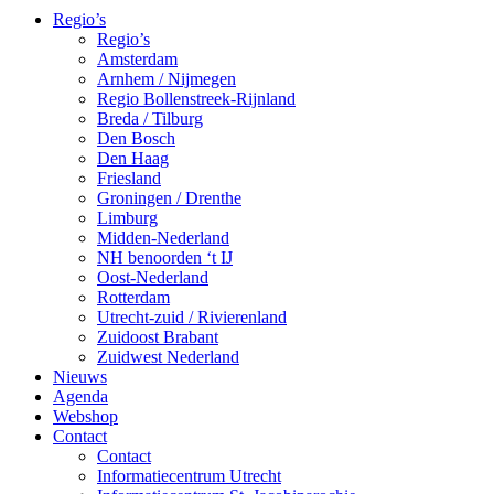
Regio’s
Regio’s
Amsterdam
Arnhem / Nijmegen
Regio Bollenstreek-Rijnland
Breda / Tilburg
Den Bosch
Den Haag
Friesland
Groningen / Drenthe
Limburg
Midden-Nederland
NH benoorden ‘t IJ
Oost-Nederland
Rotterdam
Utrecht-zuid / Rivierenland
Zuidoost Brabant
Zuidwest Nederland
Nieuws
Agenda
Webshop
Contact
Contact
Informatiecentrum Utrecht