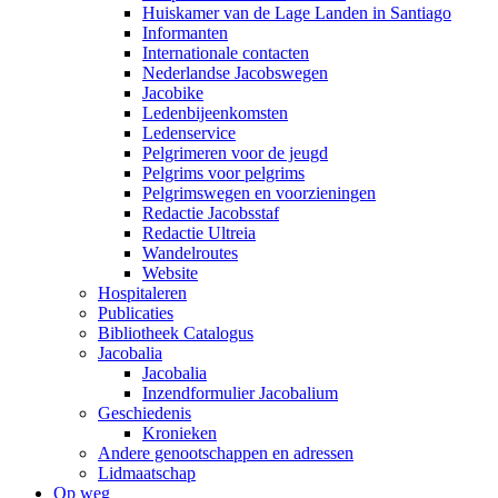
Huiskamer van de Lage Landen in Santiago
Informanten
Internationale contacten
Nederlandse Jacobswegen
Jacobike
Ledenbijeenkomsten
Ledenservice
Pelgrimeren voor de jeugd
Pelgrims voor pelgrims
Pelgrimswegen en voorzieningen
Redactie Jacobsstaf
Redactie Ultreia
Wandelroutes
Website
Hospitaleren
Publicaties
Bibliotheek Catalogus
Jacobalia
Jacobalia
Inzendformulier Jacobalium
Geschiedenis
Kronieken
Andere genootschappen en adressen
Lidmaatschap
Op weg