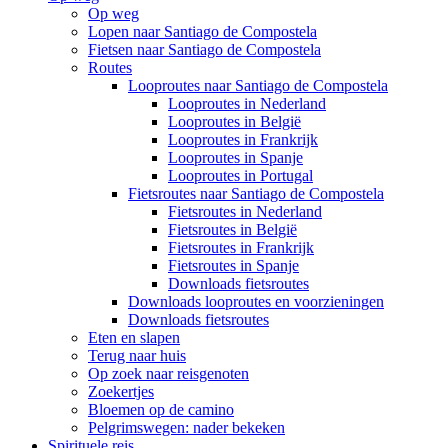
Op weg
Lopen naar Santiago de Compostela
Fietsen naar Santiago de Compostela
Routes
Looproutes naar Santiago de Compostela
Looproutes in Nederland
Looproutes in België
Looproutes in Frankrijk
Looproutes in Spanje
Looproutes in Portugal
Fietsroutes naar Santiago de Compostela
Fietsroutes in Nederland
Fietsroutes in België
Fietsroutes in Frankrijk
Fietsroutes in Spanje
Downloads fietsroutes
Downloads looproutes en voorzieningen
Downloads fietsroutes
Eten en slapen
Terug naar huis
Op zoek naar reisgenoten
Zoekertjes
Bloemen op de camino
Pelgrimswegen: nader bekeken
Spirituele reis