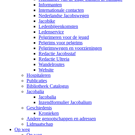
Informanten
Internationale contacten
Nederlandse Jacobswegen
Jacobike
Ledenbijeenkomsten
Ledenservice
Pelgrimeren voor de jeugd
Pelgrims voor pelgrims
Pelgrimswegen en voorzieningen
Redactie Jacobsstaf
Redactie Ultreia
Wandelroutes
Website
Hospitaleren
Publicaties
Bibliotheek Catalogus
Jacobalia
Jacobalia
Inzendformulier Jacobalium
Geschiedenis
Kronieken
Andere genootschappen en adressen
Lidmaatschap
Op weg
Op weg