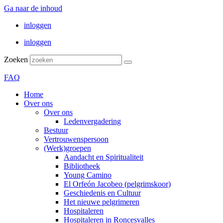
Ga naar de inhoud
inloggen
inloggen
Zoeken
FAQ
Home
Over ons
Over ons
Ledenvergadering
Bestuur
Vertrouwenspersoon
(Werk)groepen
Aandacht en Spiritualiteit
Bibliotheek
Young Camino
El Orfeón Jacobeo (pelgrimskoor)
Geschiedenis en Cultuur
Het nieuwe pelgrimeren
Hospitaleren
Hospitaleren in Roncesvalles