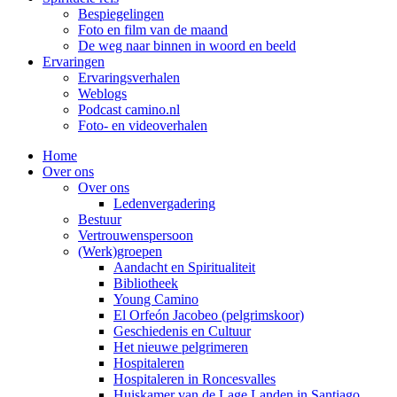
Bespiegelingen
Foto en film van de maand
De weg naar binnen in woord en beeld
Ervaringen
Ervaringsverhalen
Weblogs
Podcast camino.nl
Foto- en videoverhalen
Home
Over ons
Over ons
Ledenvergadering
Bestuur
Vertrouwenspersoon
(Werk)groepen
Aandacht en Spiritualiteit
Bibliotheek
Young Camino
El Orfeón Jacobeo (pelgrimskoor)
Geschiedenis en Cultuur
Het nieuwe pelgrimeren
Hospitaleren
Hospitaleren in Roncesvalles
Huiskamer van de Lage Landen in Santiago