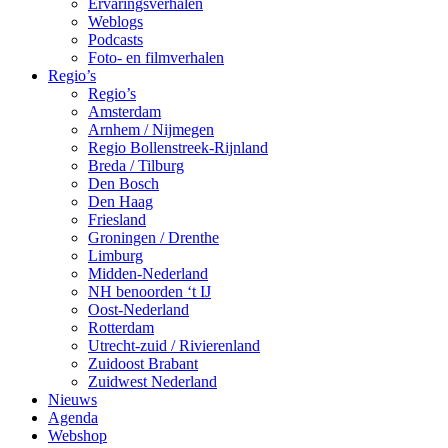
Ervaringsverhalen
Weblogs
Podcasts
Foto- en filmverhalen
Regio’s
Regio’s
Amsterdam
Arnhem / Nijmegen
Regio Bollenstreek-Rijnland
Breda / Tilburg
Den Bosch
Den Haag
Friesland
Groningen / Drenthe
Limburg
Midden-Nederland
NH benoorden ‘t IJ
Oost-Nederland
Rotterdam
Utrecht-zuid / Rivierenland
Zuidoost Brabant
Zuidwest Nederland
Nieuws
Agenda
Webshop