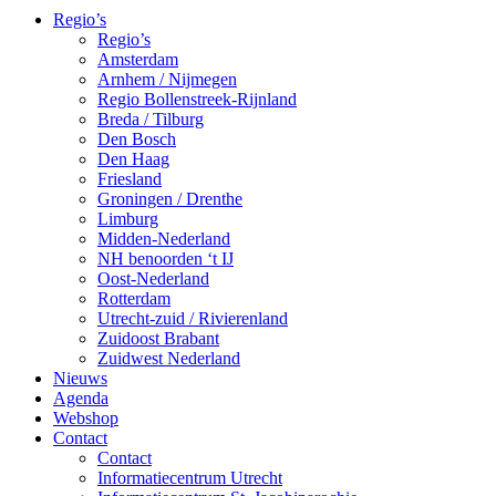
Regio’s
Regio’s
Amsterdam
Arnhem / Nijmegen
Regio Bollenstreek-Rijnland
Breda / Tilburg
Den Bosch
Den Haag
Friesland
Groningen / Drenthe
Limburg
Midden-Nederland
NH benoorden ‘t IJ
Oost-Nederland
Rotterdam
Utrecht-zuid / Rivierenland
Zuidoost Brabant
Zuidwest Nederland
Nieuws
Agenda
Webshop
Contact
Contact
Informatiecentrum Utrecht