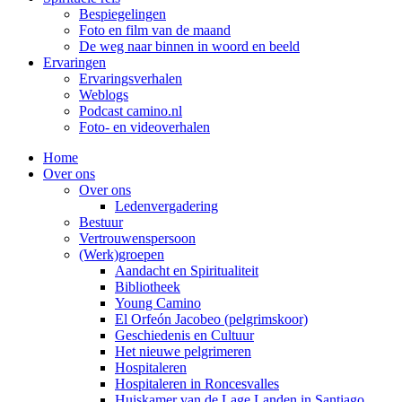
Bespiegelingen
Foto en film van de maand
De weg naar binnen in woord en beeld
Ervaringen
Ervaringsverhalen
Weblogs
Podcast camino.nl
Foto- en videoverhalen
Home
Over ons
Over ons
Ledenvergadering
Bestuur
Vertrouwenspersoon
(Werk)groepen
Aandacht en Spiritualiteit
Bibliotheek
Young Camino
El Orfeón Jacobeo (pelgrimskoor)
Geschiedenis en Cultuur
Het nieuwe pelgrimeren
Hospitaleren
Hospitaleren in Roncesvalles
Huiskamer van de Lage Landen in Santiago