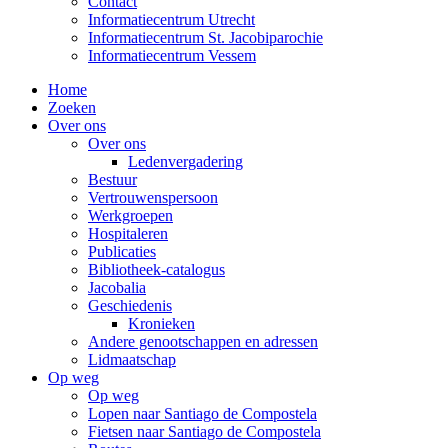
Contact
Informatiecentrum Utrecht
Informatiecentrum St. Jacobiparochie
Informatiecentrum Vessem
Home
Zoeken
Over ons
Over ons
Ledenvergadering
Bestuur
Vertrouwenspersoon
Werkgroepen
Hospitaleren
Publicaties
Bibliotheek-catalogus
Jacobalia
Geschiedenis
Kronieken
Andere genootschappen en adressen
Lidmaatschap
Op weg
Op weg
Lopen naar Santiago de Compostela
Fietsen naar Santiago de Compostela