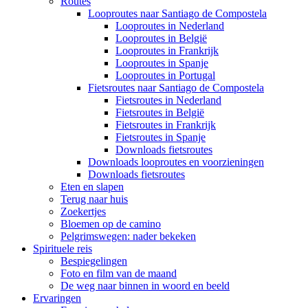
Routes
Looproutes naar Santiago de Compostela
Looproutes in Nederland
Looproutes in België
Looproutes in Frankrijk
Looproutes in Spanje
Looproutes in Portugal
Fietsroutes naar Santiago de Compostela
Fietsroutes in Nederland
Fietsroutes in België
Fietsroutes in Frankrijk
Fietsroutes in Spanje
Downloads fietsroutes
Downloads looproutes en voorzieningen
Downloads fietsroutes
Eten en slapen
Terug naar huis
Zoekertjes
Bloemen op de camino
Pelgrimswegen: nader bekeken
Spirituele reis
Bespiegelingen
Foto en film van de maand
De weg naar binnen in woord en beeld
Ervaringen