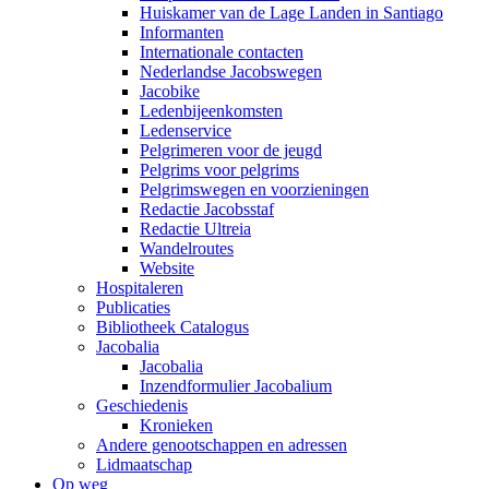
Huiskamer van de Lage Landen in Santiago
Informanten
Internationale contacten
Nederlandse Jacobswegen
Jacobike
Ledenbijeenkomsten
Ledenservice
Pelgrimeren voor de jeugd
Pelgrims voor pelgrims
Pelgrimswegen en voorzieningen
Redactie Jacobsstaf
Redactie Ultreia
Wandelroutes
Website
Hospitaleren
Publicaties
Bibliotheek Catalogus
Jacobalia
Jacobalia
Inzendformulier Jacobalium
Geschiedenis
Kronieken
Andere genootschappen en adressen
Lidmaatschap
Op weg