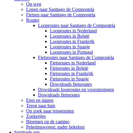
Op weg
Lopen naar Santiago de Compostela
Fietsen naar Santiago de Compostela
Routes
Looproutes naar Santiago de Compostela
Looproutes in Nederland
Looproutes in België
Looproutes in Frankrijk
Looproutes in Spanje
Looproutes in Portugal
Fietsroutes naar Santiago de Compostela
Fietsroutes in Nederland
Fietsroutes in België
Fietsroutes in Frankrijk
Fietsroutes in Spanje
Downloads fietsroutes
Downloads looproutes en voorzieningen
Downloads fietsroutes
Eten en slapen
Terug naar huis
Op zoek naar reisgenoten
Zoekertjes
Bloemen op de camino
Pelgrimswegen: nader bekeken
Spirituele reis