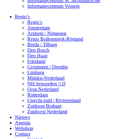
Informatiecentrum St. Jacobiparochie
Informatiecentrum Vessem
Regio’s
Regio’s
Amsterdam
Arnhem / Nijmegen
Regio Bollenstreek-Rijnland
Breda / Tilburg
Den Bosch
Den Haag
Friesland
Groningen / Drenthe
Limburg
Midden-Nederland
NH benoorden ‘t IJ
Oost-Nederland
Rotterdam
Utrecht-zuid / Rivierenland
Zuidoost Brabant
Zuidwest Nederland
Nieuws
Agenda
Webshop
Contact