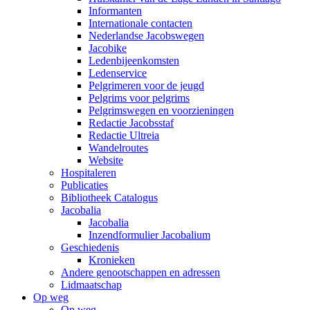
Informanten
Internationale contacten
Nederlandse Jacobswegen
Jacobike
Ledenbijeenkomsten
Ledenservice
Pelgrimeren voor de jeugd
Pelgrims voor pelgrims
Pelgrimswegen en voorzieningen
Redactie Jacobsstaf
Redactie Ultreia
Wandelroutes
Website
Hospitaleren
Publicaties
Bibliotheek Catalogus
Jacobalia
Jacobalia
Inzendformulier Jacobalium
Geschiedenis
Kronieken
Andere genootschappen en adressen
Lidmaatschap
Op weg
Op weg