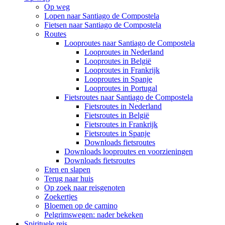
Op weg
Lopen naar Santiago de Compostela
Fietsen naar Santiago de Compostela
Routes
Looproutes naar Santiago de Compostela
Looproutes in Nederland
Looproutes in België
Looproutes in Frankrijk
Looproutes in Spanje
Looproutes in Portugal
Fietsroutes naar Santiago de Compostela
Fietsroutes in Nederland
Fietsroutes in België
Fietsroutes in Frankrijk
Fietsroutes in Spanje
Downloads fietsroutes
Downloads looproutes en voorzieningen
Downloads fietsroutes
Eten en slapen
Terug naar huis
Op zoek naar reisgenoten
Zoekertjes
Bloemen op de camino
Pelgrimswegen: nader bekeken
Spirituele reis