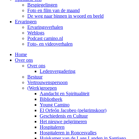
Bespiegelingen
Foto en film van de maand
De weg naar binnen in woord en beeld
Ervaringen
Ervaringsverhalen
Weblogs
Podcast camino.nl
Foto- en videoverhalen
Home
Over ons
Over ons
Ledenvergadering
Bestuur
Vertrouwenspersoon
(Werk)groepen
Aandacht en Spiritualiteit
Bibliotheek
Young Camino
El Orfeón Jacobeo (pelgrimskoor)
Geschiedenis en Cultuur
Het nieuwe pelgrimeren
Hospitaleren
Hospitaleren in Roncesvalles
Huiskamer van de Lage Landen in Santiago