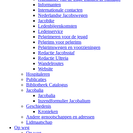
Informanten
Internationale contacten
Nederlandse Jacobswegen
Jacobike
Ledenbijeenkomsten
Ledenservice
Pelgrimeren voor de jeugd
Pelgrims voor pelgrims
Pelgrimswegen en voorzieningen
Redactie Jacobsstaf
Redactie Ultreia
Wandelroutes
Website
Hospitaleren
Publicaties
Bibliotheek Catalogus
Jacobalia
Jacobalia
Inzendformulier Jacobalium
Geschiedenis
Kronieken
Andere genootschappen en adressen
Lidmaatschap
Op weg
Op weg