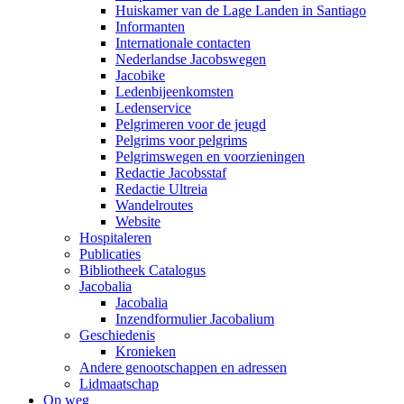
Huiskamer van de Lage Landen in Santiago
Informanten
Internationale contacten
Nederlandse Jacobswegen
Jacobike
Ledenbijeenkomsten
Ledenservice
Pelgrimeren voor de jeugd
Pelgrims voor pelgrims
Pelgrimswegen en voorzieningen
Redactie Jacobsstaf
Redactie Ultreia
Wandelroutes
Website
Hospitaleren
Publicaties
Bibliotheek Catalogus
Jacobalia
Jacobalia
Inzendformulier Jacobalium
Geschiedenis
Kronieken
Andere genootschappen en adressen
Lidmaatschap
Op weg