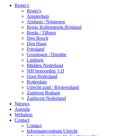
Regio’s
Regio’s
Amsterdam
Arnhem / Nijmegen
Regio Bollenstreek-Rijnland
Breda / Tilburg
Den Bosch
Den Haag
Friesland
Groningen / Drenthe
Limburg
Midden-Nederland
NH benoorden ‘t IJ
Oost-Nederland
Rotterdam
Utrecht-zuid / Rivierenland
Zuidoost Brabant
Zuidwest Nederland
Nieuws
Agenda
Webshop
Contact
Contact
Informatiecentrum Utrecht