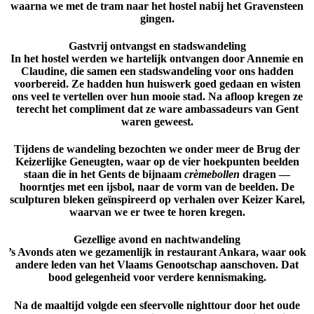
waarna we met de tram naar het hostel nabij het Gravensteen
gingen.
Gastvrij ontvangst en stadswandeling
In het hostel werden we hartelijk ontvangen door
Annemie en
Claudine
, die samen een stadswandeling voor ons hadden
voorbereid. Ze hadden hun huiswerk goed gedaan en wisten
ons veel te vertellen over hun mooie stad. Na afloop kregen ze
terecht het compliment dat ze ware
ambassadeurs van Gent
waren geweest.
Tijdens de wandeling bezochten we onder meer de
Brug der
Keizerlijke Geneugten
, waar op de vier hoekpunten beelden
staan die in het Gents de bijnaam
crèmebollen
dragen —
hoorntjes met een ijsbol, naar de vorm van de beelden. De
sculpturen bleken geïnspireerd op verhalen over
Keizer Karel
,
waarvan we er twee te horen kregen.
Gezellige avond en nachtwandeling
’s Avonds aten we gezamenlijk in
restaurant Ankara
, waar ook
andere leden van het Vlaams Genootschap aanschoven. Dat
bood gelegenheid voor verdere kennismaking.
Na de maaltijd volgde een sfeervolle
nighttour
door het oude