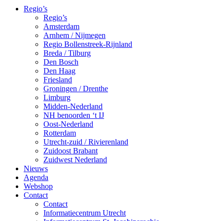
Regio’s
Regio’s
Amsterdam
Arnhem / Nijmegen
Regio Bollenstreek-Rijnland
Breda / Tilburg
Den Bosch
Den Haag
Friesland
Groningen / Drenthe
Limburg
Midden-Nederland
NH benoorden ‘t IJ
Oost-Nederland
Rotterdam
Utrecht-zuid / Rivierenland
Zuidoost Brabant
Zuidwest Nederland
Nieuws
Agenda
Webshop
Contact
Contact
Informatiecentrum Utrecht