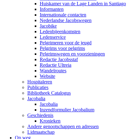
Huiskamer van de Lage Landen in Santiago
Informanten
Internationale contacten
Nederlandse Jacobswegen
Jacobike
Ledenbijeenkomsten
Ledenservice
Pelgrimeren voor de jeugd
Pelgrims voor pelgrims
Pelgrimswegen en voorzieningen
Redactie Jacobsstaf
Redactie Ultreia
Wandelroutes
Website
Hospitaleren
Publicaties
Bibliotheek Catalogus
Jacobalia
Jacobalia
Inzendformulier Jacobalium
Geschiedenis
Kronieken
Andere genootschappen en adressen
Lidmaatschap
Op weg