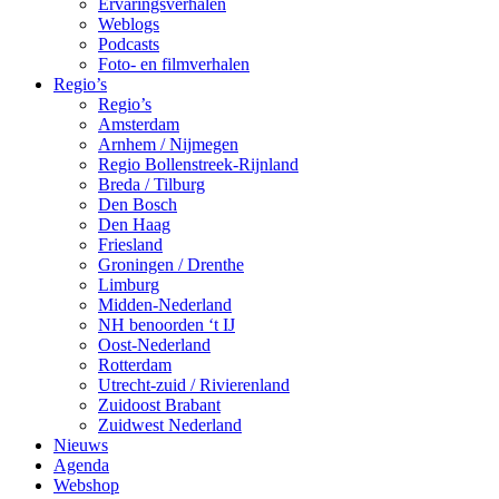
Ervaringsverhalen
Weblogs
Podcasts
Foto- en filmverhalen
Regio’s
Regio’s
Amsterdam
Arnhem / Nijmegen
Regio Bollenstreek-Rijnland
Breda / Tilburg
Den Bosch
Den Haag
Friesland
Groningen / Drenthe
Limburg
Midden-Nederland
NH benoorden ‘t IJ
Oost-Nederland
Rotterdam
Utrecht-zuid / Rivierenland
Zuidoost Brabant
Zuidwest Nederland
Nieuws
Agenda
Webshop