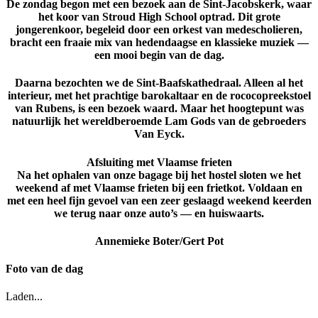
De zondag begon met een bezoek aan de
Sint-Jacobskerk
, waar
het koor van
Stroud High School
optrad. Dit grote
jongerenkoor, begeleid door een orkest van medescholieren,
bracht een fraaie mix van hedendaagse en klassieke muziek —
een mooi begin van de dag.
Daarna bezochten we de
Sint-Baafskathedraal
. Alleen al het
interieur, met het prachtige barokaltaar en de rococopreekstoel
van Rubens, is een bezoek waard. Maar het hoogtepunt was
natuurlijk het wereldberoemde
Lam Gods
van de gebroeders
Van Eyck.
Afsluiting met Vlaamse frieten
Na het ophalen van onze bagage bij het hostel sloten we het
weekend af met Vlaamse frieten bij een frietkot. Voldaan en
met een heel fijn gevoel van een
zeer geslaagd weekend
keerden
we terug naar onze auto’s — en huiswaarts.
Annemieke Boter/Gert Pot
Foto van de dag
Laden...