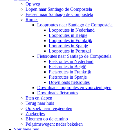
Op weg
Lopen naar Santiago de Compostela
Fietsen naar Santiago de Compostela
Routes
Looproutes naar Santiago de Compostela
Looproutes in Nederland
Looproutes in België
Looproutes in Frankrijk
Looproutes in Spanje
Looproutes in Portugal
Fietsroutes naar Santiago de Compostela
Fietsroutes in Nederland
Fietsroutes in België
Fietsroutes in Frankrijk
Fietsroutes in Spanje
Downloads fietsroutes
Downloads looproutes en voorzieningen
Downloads fietsroutes
Eten en slapen
Terug naar huis
Op zoek naar reisgenoten
Zoekertjes
Bloemen op de camino
Pelgrimswegen: nader bekeken
Spirituele reis