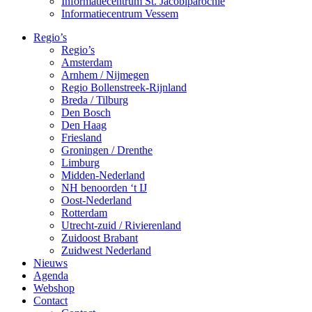
Informatiecentrum St. Jacobiparochie
Informatiecentrum Vessem
Regio’s
Regio’s
Amsterdam
Arnhem / Nijmegen
Regio Bollenstreek-Rijnland
Breda / Tilburg
Den Bosch
Den Haag
Friesland
Groningen / Drenthe
Limburg
Midden-Nederland
NH benoorden ‘t IJ
Oost-Nederland
Rotterdam
Utrecht-zuid / Rivierenland
Zuidoost Brabant
Zuidwest Nederland
Nieuws
Agenda
Webshop
Contact