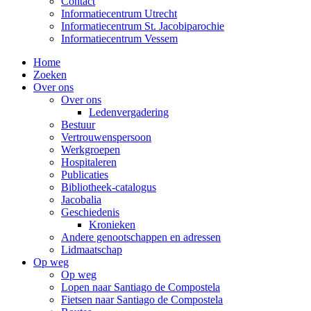
Contact
Informatiecentrum Utrecht
Informatiecentrum St. Jacobiparochie
Informatiecentrum Vessem
Home
Zoeken
Over ons
Over ons
Ledenvergadering
Bestuur
Vertrouwenspersoon
Werkgroepen
Hospitaleren
Publicaties
Bibliotheek-catalogus
Jacobalia
Geschiedenis
Kronieken
Andere genootschappen en adressen
Lidmaatschap
Op weg
Op weg
Lopen naar Santiago de Compostela
Fietsen naar Santiago de Compostela