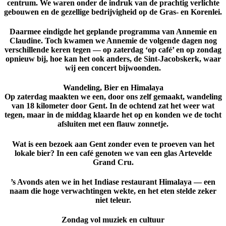
centrum. We waren onder de indruk van de prachtig verlichte
gebouwen en de gezellige bedrijvigheid op de Gras- en Korenlei.
Daarmee eindigde het geplande programma van Annemie en
Claudine. Toch kwamen we Annemie de volgende dagen nog
verschillende keren tegen — op zaterdag ‘op café’ en op zondag
opnieuw bij, hoe kan het ook anders, de
Sint-Jacobskerk
, waar
wij een concert bijwoonden.
Wandeling, Bier en Himalaya
Op zaterdag maakten we een, door ons zelf gemaakt,
wandeling
van 18 kilometer
door Gent. In de ochtend zat het weer wat
tegen, maar in de middag klaarde het op en konden we de tocht
afsluiten met een flauw zonnetje.
Wat is een bezoek aan Gent zonder even te proeven van het
lokale bier? In een café genoten we van een glas
Artevelde
Grand Cru
.
’s Avonds aten we in het Indiase restaurant
Himalaya
— een
naam die hoge verwachtingen wekte, en het eten stelde zeker
niet teleur.
Zondag vol muziek en cultuur