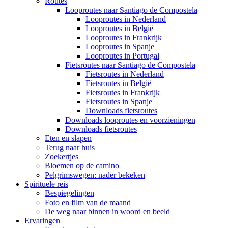
Routes
Looproutes naar Santiago de Compostela
Looproutes in Nederland
Looproutes in België
Looproutes in Frankrijk
Looproutes in Spanje
Looproutes in Portugal
Fietsroutes naar Santiago de Compostela
Fietsroutes in Nederland
Fietsroutes in België
Fietsroutes in Frankrijk
Fietsroutes in Spanje
Downloads fietsroutes
Downloads looproutes en voorzieningen
Downloads fietsroutes
Eten en slapen
Terug naar huis
Zoekertjes
Bloemen op de camino
Pelgrimswegen: nader bekeken
Spirituele reis
Bespiegelingen
Foto en film van de maand
De weg naar binnen in woord en beeld
Ervaringen