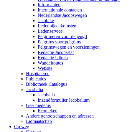
Informanten
Internationale contacten
Nederlandse Jacobswegen
Jacobike
Ledenbijeenkomsten
Ledenservice
Pelgrimeren voor de jeugd
Pelgrims voor pelgrims
Pelgrimswegen en voorzieningen
Redactie Jacobsstaf
Redactie Ultreia
Wandelroutes
Website
Hospitaleren
Publicaties
Bibliotheek Catalogus
Jacobalia
Jacobalia
Inzendformulier Jacobalium
Geschiedenis
Kronieken
Andere genootschappen en adressen
Lidmaatschap
Op weg
Op weg