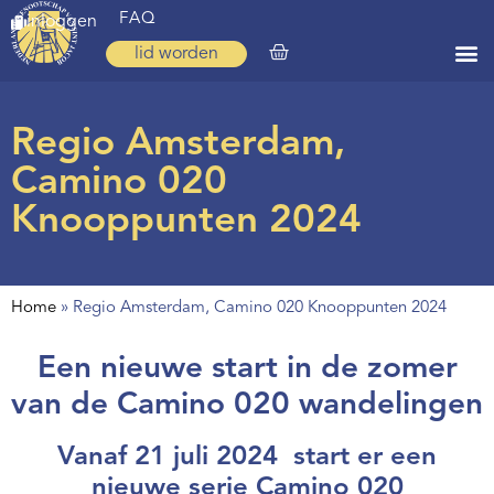
FAQ
inloggen
lid worden
Home
Regio Amsterdam,
Zoeken
Camino 020
Over ons
Knooppunten 2024
Op weg
Spirituele reis
Home
»
Regio Amsterdam, Camino 020 Knooppunten 2024
Ervaringen
Een nieuwe start in de zomer
Regio’s
van de Camino 020 wandelingen
Nieuws
Vanaf 21 juli 2024 start er een
Agenda
nieuwe serie Camino 020