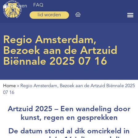
FAQ
inloggen
lid worden
Home
Regio Amsterdam,
Zoeken
Bezoek aan de Artzuid
Over ons
Biënnale 2025 07 16
Op weg
Spirituele reis
Home
»
Regio Amsterdam, Bezoek aan de Artzuid Biënnale 2025
07 16
Ervaringen
Regio’s
Artzuid 2025 – Een wandeling door
kunst, regen en gesprekken
Nieuws
De datum stond al dik omcirkeld in
Agenda