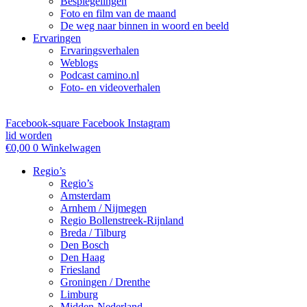
Bespiegelingen
Foto en film van de maand
De weg naar binnen in woord en beeld
Ervaringen
Ervaringsverhalen
Weblogs
Podcast camino.nl
Foto- en videoverhalen
Facebook-square
Facebook
Instagram
lid worden
€
0,00
0
Winkelwagen
Regio’s
Regio’s
Amsterdam
Arnhem / Nijmegen
Regio Bollenstreek-Rijnland
Breda / Tilburg
Den Bosch
Den Haag
Friesland
Groningen / Drenthe
Limburg
Midden-Nederland