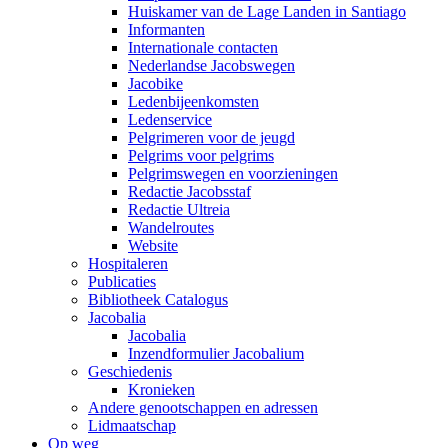
Huiskamer van de Lage Landen in Santiago
Informanten
Internationale contacten
Nederlandse Jacobswegen
Jacobike
Ledenbijeenkomsten
Ledenservice
Pelgrimeren voor de jeugd
Pelgrims voor pelgrims
Pelgrimswegen en voorzieningen
Redactie Jacobsstaf
Redactie Ultreia
Wandelroutes
Website
Hospitaleren
Publicaties
Bibliotheek Catalogus
Jacobalia
Jacobalia
Inzendformulier Jacobalium
Geschiedenis
Kronieken
Andere genootschappen en adressen
Lidmaatschap
Op weg