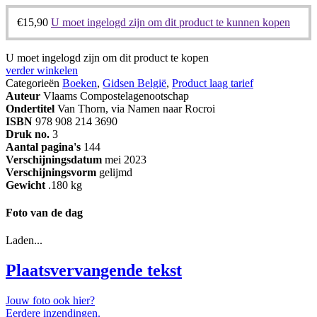
€
15,90
U moet ingelogd zijn om dit product te kunnen kopen
U moet ingelogd zijn om dit product te kopen
verder winkelen
Categorieën
Boeken
,
Gidsen België
,
Product laag tarief
Auteur
Vlaams Compostelagenootschap
Ondertitel
Van Thorn, via Namen naar Rocroi
ISBN
978 908 214 3690
Druk no.
3
Aantal pagina's
144
Verschijningsdatum
mei 2023
Verschijningsvorm
gelijmd
Gewicht
.180 kg
Foto van de dag
Laden...
Plaatsvervangende tekst
Jouw foto ook hier?
Eerdere inzendingen.