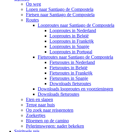
Op weg
Lopen naar Santiago de Compostela
Fietsen naar Santiago de Compostela
Routes
Looproutes naar Santiago de Compostela
Looproutes in Nederland
Looproutes in België
Looproutes in Frankrijk
Looproutes in Spanje
Looproutes in Portugal
Fietsroutes naar Santiago de Compostela
Fietsroutes in Nederland
Fietsroutes in België
Fietsroutes in Frankrijk
Fietsroutes in Spanje
Downloads fietsroutes
Downloads looproutes en voorzieningen
Downloads fietsroutes
Eten en slapen
Terug naar huis
Op zoek naar reisgenoten
Zoekertjes
Bloemen op de camino
Pelgrimswegen: nader bekeken
Spirituele reis