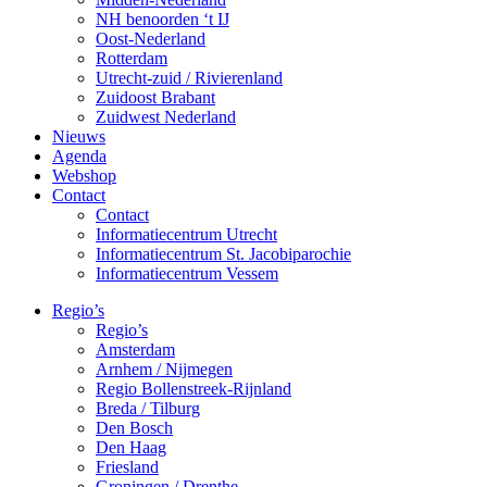
NH benoorden ‘t IJ
Oost-Nederland
Rotterdam
Utrecht-zuid / Rivierenland
Zuidoost Brabant
Zuidwest Nederland
Nieuws
Agenda
Webshop
Contact
Contact
Informatiecentrum Utrecht
Informatiecentrum St. Jacobiparochie
Informatiecentrum Vessem
Regio’s
Regio’s
Amsterdam
Arnhem / Nijmegen
Regio Bollenstreek-Rijnland
Breda / Tilburg
Den Bosch
Den Haag
Friesland
Groningen / Drenthe