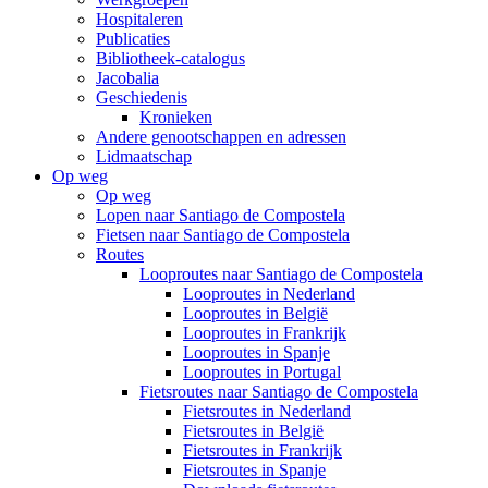
Hospitaleren
Publicaties
Bibliotheek-catalogus
Jacobalia
Geschiedenis
Kronieken
Andere genootschappen en adressen
Lidmaatschap
Op weg
Op weg
Lopen naar Santiago de Compostela
Fietsen naar Santiago de Compostela
Routes
Looproutes naar Santiago de Compostela
Looproutes in Nederland
Looproutes in België
Looproutes in Frankrijk
Looproutes in Spanje
Looproutes in Portugal
Fietsroutes naar Santiago de Compostela
Fietsroutes in Nederland
Fietsroutes in België
Fietsroutes in Frankrijk
Fietsroutes in Spanje