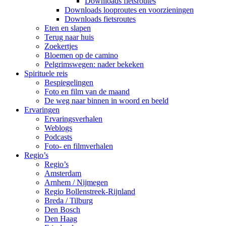
Downloads fietsroutes
Downloads looproutes en voorzieningen
Downloads fietsroutes
Eten en slapen
Terug naar huis
Zoekertjes
Bloemen op de camino
Pelgrimswegen: nader bekeken
Spirituele reis
Bespiegelingen
Foto en film van de maand
De weg naar binnen in woord en beeld
Ervaringen
Ervaringsverhalen
Weblogs
Podcasts
Foto- en filmverhalen
Regio’s
Regio’s
Amsterdam
Arnhem / Nijmegen
Regio Bollenstreek-Rijnland
Breda / Tilburg
Den Bosch
Den Haag