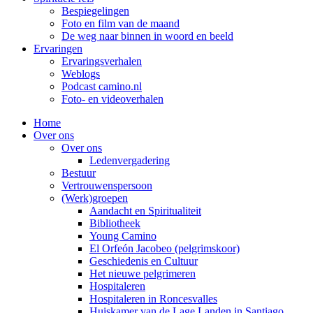
Bespiegelingen
Foto en film van de maand
De weg naar binnen in woord en beeld
Ervaringen
Ervaringsverhalen
Weblogs
Podcast camino.nl
Foto- en videoverhalen
Home
Over ons
Over ons
Ledenvergadering
Bestuur
Vertrouwenspersoon
(Werk)groepen
Aandacht en Spiritualiteit
Bibliotheek
Young Camino
El Orfeón Jacobeo (pelgrimskoor)
Geschiedenis en Cultuur
Het nieuwe pelgrimeren
Hospitaleren
Hospitaleren in Roncesvalles
Huiskamer van de Lage Landen in Santiago