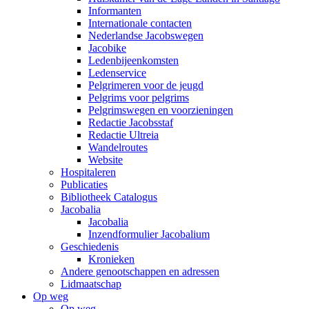
Informanten
Internationale contacten
Nederlandse Jacobswegen
Jacobike
Ledenbijeenkomsten
Ledenservice
Pelgrimeren voor de jeugd
Pelgrims voor pelgrims
Pelgrimswegen en voorzieningen
Redactie Jacobsstaf
Redactie Ultreia
Wandelroutes
Website
Hospitaleren
Publicaties
Bibliotheek Catalogus
Jacobalia
Jacobalia
Inzendformulier Jacobalium
Geschiedenis
Kronieken
Andere genootschappen en adressen
Lidmaatschap
Op weg
Op weg