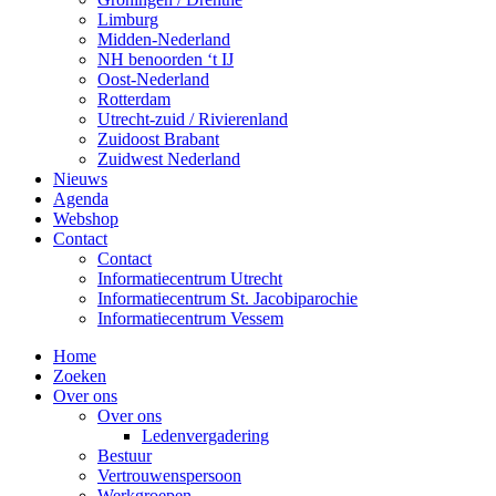
Limburg
Midden-Nederland
NH benoorden ‘t IJ
Oost-Nederland
Rotterdam
Utrecht-zuid / Rivierenland
Zuidoost Brabant
Zuidwest Nederland
Nieuws
Agenda
Webshop
Contact
Contact
Informatiecentrum Utrecht
Informatiecentrum St. Jacobiparochie
Informatiecentrum Vessem
Home
Zoeken
Over ons
Over ons
Ledenvergadering
Bestuur
Vertrouwenspersoon
Werkgroepen