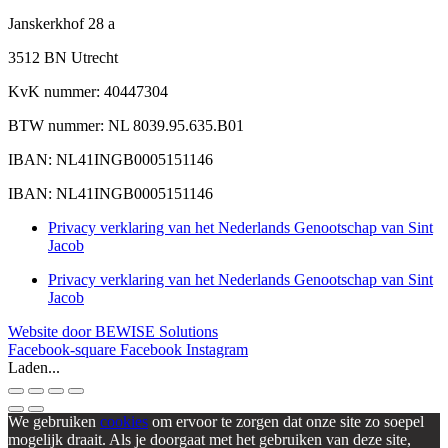
Janskerkhof 28 a
3512 BN Utrecht
KvK nummer: 40447304
BTW nummer: NL 8039.95.635.B01
IBAN: NL41INGB0005151146
IBAN: NL41INGB0005151146
Privacy verklaring van het Nederlands Genootschap van Sint
Jacob
Privacy verklaring van het Nederlands Genootschap van Sint
Jacob
Website door BEWISE Solutions
Facebook-square
Facebook
Instagram
Laden...
We gebruiken
cookies
om ervoor te zorgen dat onze site zo soepel
mogelijk draait. Als je doorgaat met het gebruiken van deze site,