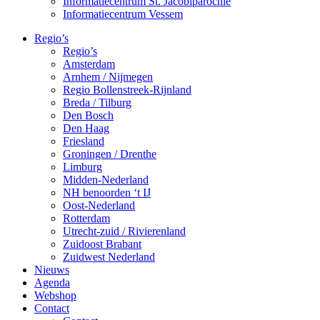
Informatiecentrum St. Jacobiparochie
Informatiecentrum Vessem
Regio’s
Regio’s
Amsterdam
Arnhem / Nijmegen
Regio Bollenstreek-Rijnland
Breda / Tilburg
Den Bosch
Den Haag
Friesland
Groningen / Drenthe
Limburg
Midden-Nederland
NH benoorden ‘t IJ
Oost-Nederland
Rotterdam
Utrecht-zuid / Rivierenland
Zuidoost Brabant
Zuidwest Nederland
Nieuws
Agenda
Webshop
Contact