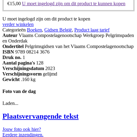
€
15,00
U moet ingelogd zijn om dit product te kunnen kopen
U moet ingelogd zijn om dit product te kopen
verder winkelen
Categorieën
Boeken
,
Gidsen België
,
Product laag tarief
Auteur
Vlaams Compostelagenootschap Werkgroep Pelgrimspaden
en Onderdak
Ondertitel
Pelgrimsgidsen van het Vlaams Compostelagenootschap
ISBN
9789 08214 3676
Druk no.
1
Aantal pagina's
128
Verschijningsdatum
2023
Verschijningsvorm
gelijmd
Gewicht
.160 kg
Foto van de dag
Laden...
Plaatsvervangende tekst
Jouw foto ook hier?
Eerdere inzendingen.