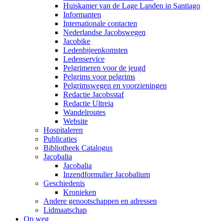
Huiskamer van de Lage Landen in Santiago
Informanten
Internationale contacten
Nederlandse Jacobswegen
Jacobike
Ledenbijeenkomsten
Ledenservice
Pelgrimeren voor de jeugd
Pelgrims voor pelgrims
Pelgrimswegen en voorzieningen
Redactie Jacobsstaf
Redactie Ultreia
Wandelroutes
Website
Hospitaleren
Publicaties
Bibliotheek Catalogus
Jacobalia
Jacobalia
Inzendformulier Jacobalium
Geschiedenis
Kronieken
Andere genootschappen en adressen
Lidmaatschap
Op weg