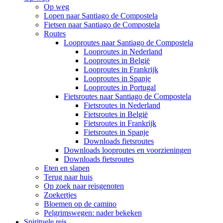
Op weg
Lopen naar Santiago de Compostela
Fietsen naar Santiago de Compostela
Routes
Looproutes naar Santiago de Compostela
Looproutes in Nederland
Looproutes in België
Looproutes in Frankrijk
Looproutes in Spanje
Looproutes in Portugal
Fietsroutes naar Santiago de Compostela
Fietsroutes in Nederland
Fietsroutes in België
Fietsroutes in Frankrijk
Fietsroutes in Spanje
Downloads fietsroutes
Downloads looproutes en voorzieningen
Downloads fietsroutes
Eten en slapen
Terug naar huis
Op zoek naar reisgenoten
Zoekertjes
Bloemen op de camino
Pelgrimswegen: nader bekeken
Spirituele reis