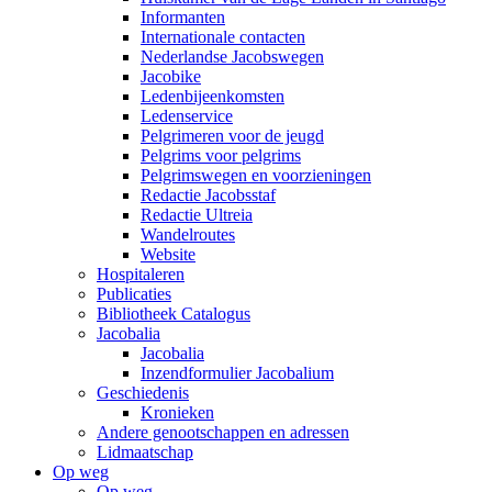
Informanten
Internationale contacten
Nederlandse Jacobswegen
Jacobike
Ledenbijeenkomsten
Ledenservice
Pelgrimeren voor de jeugd
Pelgrims voor pelgrims
Pelgrimswegen en voorzieningen
Redactie Jacobsstaf
Redactie Ultreia
Wandelroutes
Website
Hospitaleren
Publicaties
Bibliotheek Catalogus
Jacobalia
Jacobalia
Inzendformulier Jacobalium
Geschiedenis
Kronieken
Andere genootschappen en adressen
Lidmaatschap
Op weg
Op weg