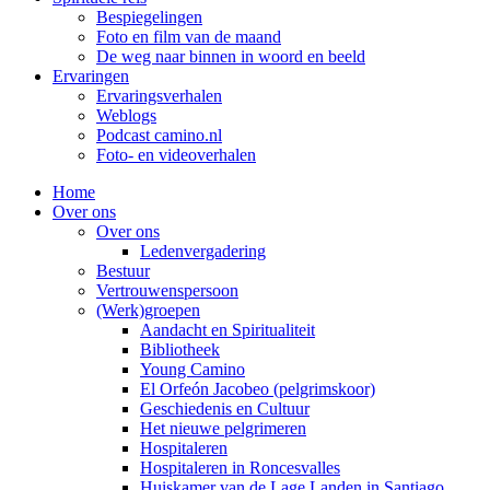
Bespiegelingen
Foto en film van de maand
De weg naar binnen in woord en beeld
Ervaringen
Ervaringsverhalen
Weblogs
Podcast camino.nl
Foto- en videoverhalen
Home
Over ons
Over ons
Ledenvergadering
Bestuur
Vertrouwenspersoon
(Werk)groepen
Aandacht en Spiritualiteit
Bibliotheek
Young Camino
El Orfeón Jacobeo (pelgrimskoor)
Geschiedenis en Cultuur
Het nieuwe pelgrimeren
Hospitaleren
Hospitaleren in Roncesvalles
Huiskamer van de Lage Landen in Santiago