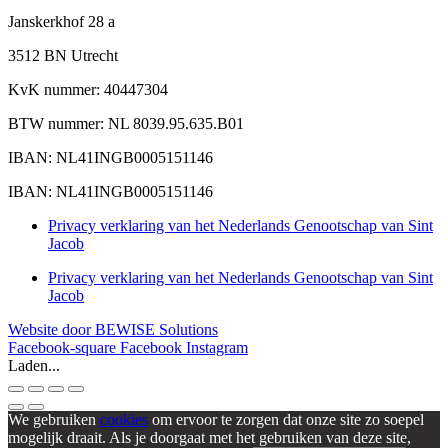
Janskerkhof 28 a
3512 BN Utrecht
KvK nummer: 40447304
BTW nummer: NL 8039.95.635.B01
IBAN: NL41INGB0005151146
IBAN: NL41INGB0005151146
Privacy verklaring van het Nederlands Genootschap van Sint
Jacob
Privacy verklaring van het Nederlands Genootschap van Sint
Jacob
Website door BEWISE Solutions
Facebook-square
Facebook
Instagram
Laden...
We gebruiken
cookies
om ervoor te zorgen dat onze site zo soepel
mogelijk draait. Als je doorgaat met het gebruiken van deze site,