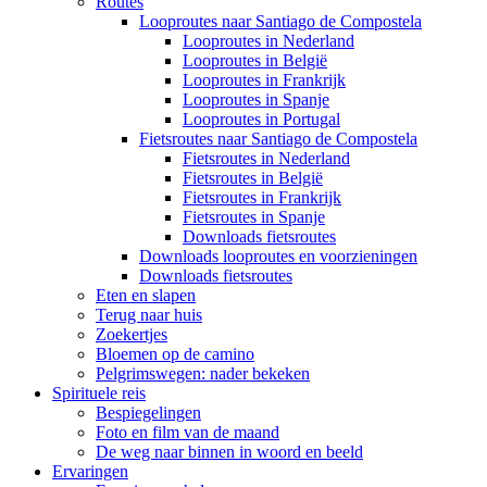
Routes
Looproutes naar Santiago de Compostela
Looproutes in Nederland
Looproutes in België
Looproutes in Frankrijk
Looproutes in Spanje
Looproutes in Portugal
Fietsroutes naar Santiago de Compostela
Fietsroutes in Nederland
Fietsroutes in België
Fietsroutes in Frankrijk
Fietsroutes in Spanje
Downloads fietsroutes
Downloads looproutes en voorzieningen
Downloads fietsroutes
Eten en slapen
Terug naar huis
Zoekertjes
Bloemen op de camino
Pelgrimswegen: nader bekeken
Spirituele reis
Bespiegelingen
Foto en film van de maand
De weg naar binnen in woord en beeld
Ervaringen