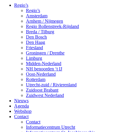
Regio’s
Regio’s
Amsterdam
Arnhem / Nijmegen
Regio Bollenstreek-Rijnland
Breda / Tilburg
Den Bosch
Den Haag
Friesland
Groningen / Drenthe
Limburg
Midden-Nederland
NH benoorden ‘t IJ
Oost-Nederland
Rotterdam
Utrecht-zuid / Rivierenland
Zuidoost Brabant
Zuidwest Nederland
Nieuws
Agenda
Webshop
Contact
Contact
Informatiecentrum Utrecht