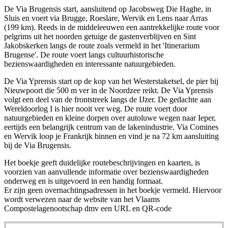
De Via Brugensis start, aansluitend op Jacobsweg Die Haghe, in
Sluis en voert via Brugge, Roeslare, Wervik en Lens naar Arras
(199 km). Reeds in de middeleeuwen een aantrekkelijke route voor
pelgrims uit het noorden getuige de gastenverblijven en Sint
Jakobskerken langs de route zoals vermeld in het 'Itinerarium
Brugense'. De route voert langs cultuurhistorische
bezienswaardigheden en interessante natuurgebieden.
De Via Yprensis start op de kop van het Westerstaketsel, de pier bij
Nieuwpoort die 500 m ver in de Noordzee reikt. De Via Yprensis
volgt een deel van de frontstreek langs de IJzer. De gedachte aan
Wereldoorlog I is hier nooit ver weg. De route voert door
natuurgebieden en kleine dorpen over autoluwe wegen naar Ieper,
eertijds een belangrijk centrum van de lakenindustrie. Via Comines
en Wervik loop je Frankrijk binnen en vind je na 72 km aansluiting
bij de Via Brugensis.
Het boekje geeft duidelijke routebeschrijvingen en kaarten, is
voorzien van aanvullende informatie over bezienswaardigheden
onderweg en is uitgevoerd in een handig formaat.
Er zijn geen overnachtingsadressen in het boekje vermeld. Hiervoor
wordt verwezen naar de website van het Vlaams
Compostelagenootschap dmv een URL en QR-code