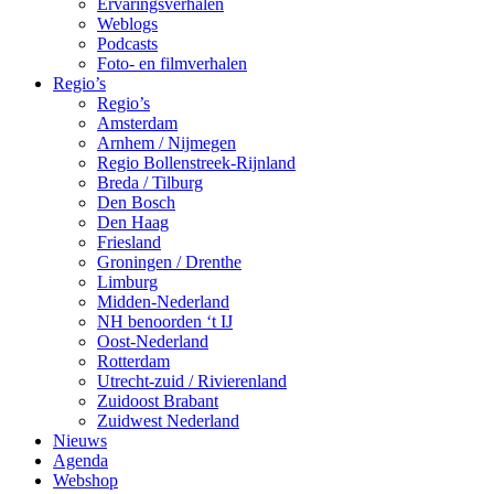
Ervaringsverhalen
Weblogs
Podcasts
Foto- en filmverhalen
Regio’s
Regio’s
Amsterdam
Arnhem / Nijmegen
Regio Bollenstreek-Rijnland
Breda / Tilburg
Den Bosch
Den Haag
Friesland
Groningen / Drenthe
Limburg
Midden-Nederland
NH benoorden ‘t IJ
Oost-Nederland
Rotterdam
Utrecht-zuid / Rivierenland
Zuidoost Brabant
Zuidwest Nederland
Nieuws
Agenda
Webshop