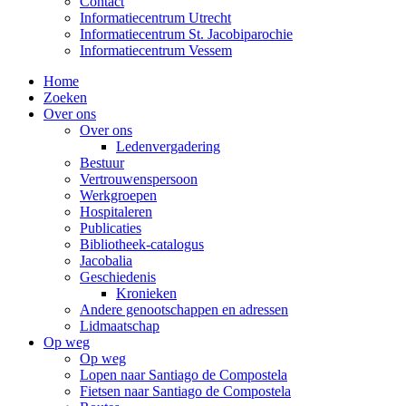
Contact
Informatiecentrum Utrecht
Informatiecentrum St. Jacobiparochie
Informatiecentrum Vessem
Home
Zoeken
Over ons
Over ons
Ledenvergadering
Bestuur
Vertrouwenspersoon
Werkgroepen
Hospitaleren
Publicaties
Bibliotheek-catalogus
Jacobalia
Geschiedenis
Kronieken
Andere genootschappen en adressen
Lidmaatschap
Op weg
Op weg
Lopen naar Santiago de Compostela
Fietsen naar Santiago de Compostela