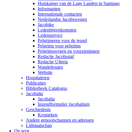
Huiskamer van de Lage Landen in Santiago
Informanten
Internationale contacten
Nederlandse Jacobswegen
Jacobike
Ledenbijeenkomsten
Ledenservice
Pelgrimeren voor de jeugd
Pelgrims voor pelgrims
Pelgrimswegen en voorzieningen
Redactie Jacobsstaf
Redactie Ultreia
Wandelroutes
Website
Hospitaleren
Publicaties
Bibliotheek Catalogus
Jacobalia
Jacobalia
Inzendformulier Jacobalium
Geschiedenis
Kronieken
Andere genootschappen en adressen
Lidmaatschap
Op weg