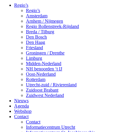
Regio’s
Regio’s
Amsterdam
Arnhem / Nijmegen
Regio Bollenstreek-Rijnland
Breda / Tilburg
Den Bosch
Den Haag
Friesland
Groningen / Drenthe
Limburg
Midden-Nederland
NH benoorden ‘t IJ
Oost-Nederland
Rotterdam
Utrecht-zuid / Rivierenland
Zuidoost Brabant
Zuidwest Nederland
Nieuws
Agenda
Webshop
Contact
Contact
Informatiecentrum Utrecht