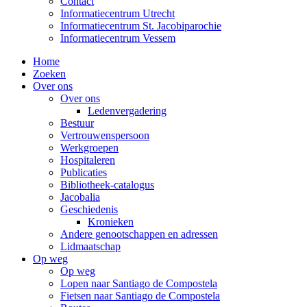
Contact
Informatiecentrum Utrecht
Informatiecentrum St. Jacobiparochie
Informatiecentrum Vessem
Home
Zoeken
Over ons
Over ons
Ledenvergadering
Bestuur
Vertrouwenspersoon
Werkgroepen
Hospitaleren
Publicaties
Bibliotheek-catalogus
Jacobalia
Geschiedenis
Kronieken
Andere genootschappen en adressen
Lidmaatschap
Op weg
Op weg
Lopen naar Santiago de Compostela
Fietsen naar Santiago de Compostela