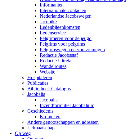
Informanten
Internationale contacten
Nederlandse Jacobswegen
Jacobike
Ledenbijeenkomsten
Ledenservice
Pelgrimeren voor de jeugd
Pelgrims voor pelgrims
Pelgrimswegen en voorzieningen
Redactie Jacobsstaf
Redactie Ultreia
Wandelroutes
Website
Hospitaleren
Publicaties
Bibliotheek Catalogus
Jacobalia
Jacobalia
Inzendformulier Jacobalium
Geschiedenis
Kronieken
Andere genootschappen en adressen
Lidmaatschap
Op weg
Op weg