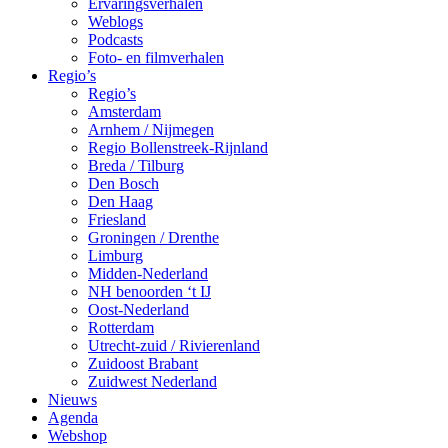
Ervaringsverhalen
Weblogs
Podcasts
Foto- en filmverhalen
Regio’s
Regio’s
Amsterdam
Arnhem / Nijmegen
Regio Bollenstreek-Rijnland
Breda / Tilburg
Den Bosch
Den Haag
Friesland
Groningen / Drenthe
Limburg
Midden-Nederland
NH benoorden ‘t IJ
Oost-Nederland
Rotterdam
Utrecht-zuid / Rivierenland
Zuidoost Brabant
Zuidwest Nederland
Nieuws
Agenda
Webshop