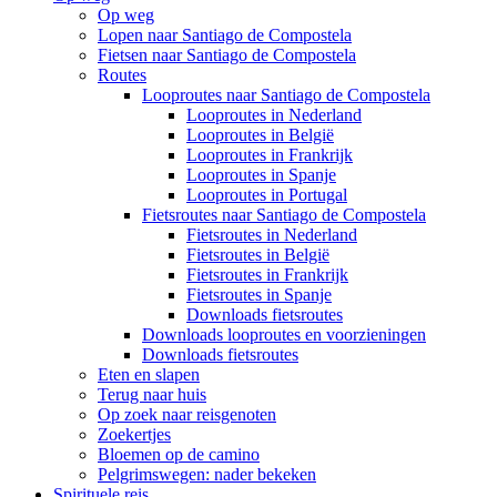
Op weg
Lopen naar Santiago de Compostela
Fietsen naar Santiago de Compostela
Routes
Looproutes naar Santiago de Compostela
Looproutes in Nederland
Looproutes in België
Looproutes in Frankrijk
Looproutes in Spanje
Looproutes in Portugal
Fietsroutes naar Santiago de Compostela
Fietsroutes in Nederland
Fietsroutes in België
Fietsroutes in Frankrijk
Fietsroutes in Spanje
Downloads fietsroutes
Downloads looproutes en voorzieningen
Downloads fietsroutes
Eten en slapen
Terug naar huis
Op zoek naar reisgenoten
Zoekertjes
Bloemen op de camino
Pelgrimswegen: nader bekeken
Spirituele reis