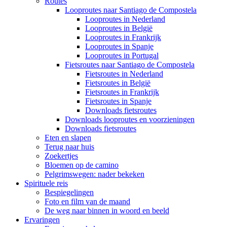
Routes
Looproutes naar Santiago de Compostela
Looproutes in Nederland
Looproutes in België
Looproutes in Frankrijk
Looproutes in Spanje
Looproutes in Portugal
Fietsroutes naar Santiago de Compostela
Fietsroutes in Nederland
Fietsroutes in België
Fietsroutes in Frankrijk
Fietsroutes in Spanje
Downloads fietsroutes
Downloads looproutes en voorzieningen
Downloads fietsroutes
Eten en slapen
Terug naar huis
Zoekertjes
Bloemen op de camino
Pelgrimswegen: nader bekeken
Spirituele reis
Bespiegelingen
Foto en film van de maand
De weg naar binnen in woord en beeld
Ervaringen