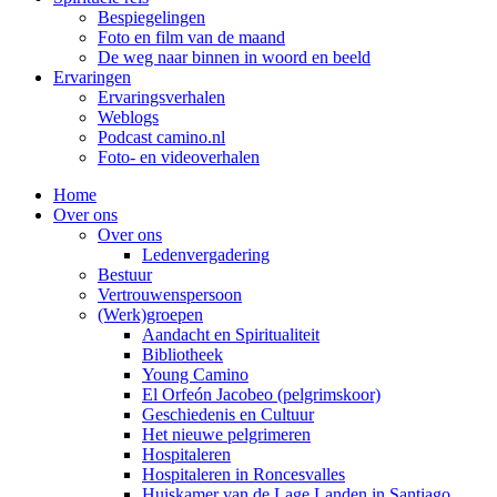
Bespiegelingen
Foto en film van de maand
De weg naar binnen in woord en beeld
Ervaringen
Ervaringsverhalen
Weblogs
Podcast camino.nl
Foto- en videoverhalen
Home
Over ons
Over ons
Ledenvergadering
Bestuur
Vertrouwenspersoon
(Werk)groepen
Aandacht en Spiritualiteit
Bibliotheek
Young Camino
El Orfeón Jacobeo (pelgrimskoor)
Geschiedenis en Cultuur
Het nieuwe pelgrimeren
Hospitaleren
Hospitaleren in Roncesvalles
Huiskamer van de Lage Landen in Santiago