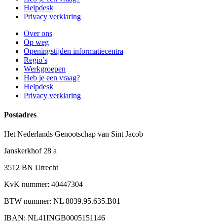
Helpdesk
Privacy verklaring
Over ons
Op weg
Openingstijden informatiecentra
Regio’s
Werkgroepen
Heb je een vraag?
Helpdesk
Privacy verklaring
Postadres
Het Nederlands Genootschap van Sint Jacob
Janskerkhof 28 a
3512 BN Utrecht
KvK nummer: 40447304
BTW nummer: NL 8039.95.635.B01
IBAN: NL41INGB0005151146