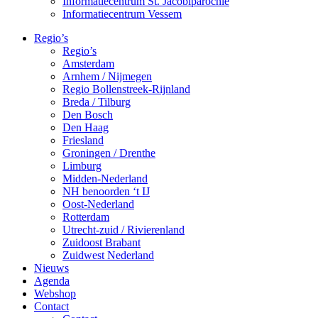
Informatiecentrum St. Jacobiparochie
Informatiecentrum Vessem
Regio’s
Regio’s
Amsterdam
Arnhem / Nijmegen
Regio Bollenstreek-Rijnland
Breda / Tilburg
Den Bosch
Den Haag
Friesland
Groningen / Drenthe
Limburg
Midden-Nederland
NH benoorden ‘t IJ
Oost-Nederland
Rotterdam
Utrecht-zuid / Rivierenland
Zuidoost Brabant
Zuidwest Nederland
Nieuws
Agenda
Webshop
Contact