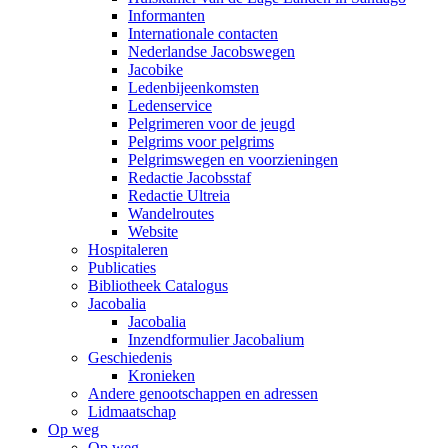
Informanten
Internationale contacten
Nederlandse Jacobswegen
Jacobike
Ledenbijeenkomsten
Ledenservice
Pelgrimeren voor de jeugd
Pelgrims voor pelgrims
Pelgrimswegen en voorzieningen
Redactie Jacobsstaf
Redactie Ultreia
Wandelroutes
Website
Hospitaleren
Publicaties
Bibliotheek Catalogus
Jacobalia
Jacobalia
Inzendformulier Jacobalium
Geschiedenis
Kronieken
Andere genootschappen en adressen
Lidmaatschap
Op weg
Op weg