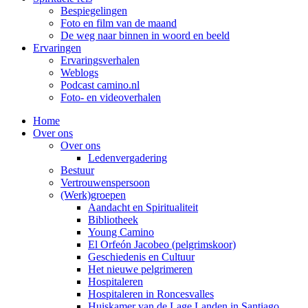
Bespiegelingen
Foto en film van de maand
De weg naar binnen in woord en beeld
Ervaringen
Ervaringsverhalen
Weblogs
Podcast camino.nl
Foto- en videoverhalen
Home
Over ons
Over ons
Ledenvergadering
Bestuur
Vertrouwenspersoon
(Werk)groepen
Aandacht en Spiritualiteit
Bibliotheek
Young Camino
El Orfeón Jacobeo (pelgrimskoor)
Geschiedenis en Cultuur
Het nieuwe pelgrimeren
Hospitaleren
Hospitaleren in Roncesvalles
Huiskamer van de Lage Landen in Santiago