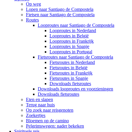
Op weg
Lopen naar Santiago de Compostela
Fietsen naar Santiago de Compostela
Routes
Looproutes naar Santiago de Compostela
Looproutes in Nederland
Looproutes in België
Looproutes in Frankrijk
Looproutes in Spanje
Looproutes in Portugal
Fietsroutes naar Santiago de Compostela
Fietsroutes in Nederland
Fietsroutes in België
Fietsroutes in Frankrijk
Fietsroutes in Spanje
Downloads fietsroutes
Downloads looproutes en voorzieningen
Downloads fietsroutes
Eten en slapen
Terug naar huis
Op zoek naar reisgenoten
Zoekertjes
Bloemen op de camino
Pelgrimswegen: nader bekeken
Spirituele reis