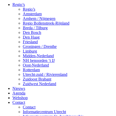
Regio’s
Regio’s
Amsterdam
Arnhem / Nijmegen
Regio Bollenstreek-Rijnland
Breda / Tilburg
Den Bosch
Den Haag
Friesland
Groningen / Drenthe
Limburg
Midden-Nederland
NH benoorden ‘t IJ
Oost-Nederland
Rotterdam
Utrecht-zuid / Rivierenland
Zuidoost Brabant
Zuidwest Nederland
Nieuws
Agenda
Webshop
Contact
Contact
Informatiecentrum Utrecht