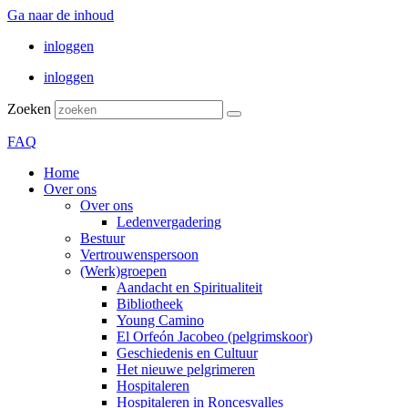
Ga naar de inhoud
inloggen
inloggen
Zoeken
FAQ
Home
Over ons
Over ons
Ledenvergadering
Bestuur
Vertrouwenspersoon
(Werk)groepen
Aandacht en Spiritualiteit
Bibliotheek
Young Camino
El Orfeón Jacobeo (pelgrimskoor)
Geschiedenis en Cultuur
Het nieuwe pelgrimeren
Hospitaleren
Hospitaleren in Roncesvalles