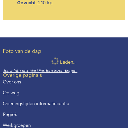
Gewicht
.210 kg
Foto van de dag
Laden...
Jouw foto ook hier?
Eerdere inzendingen.
Overige pagina's
Over ons
Op weg
Openingstijden informatiecentra
Regio’s
Werkgroepen