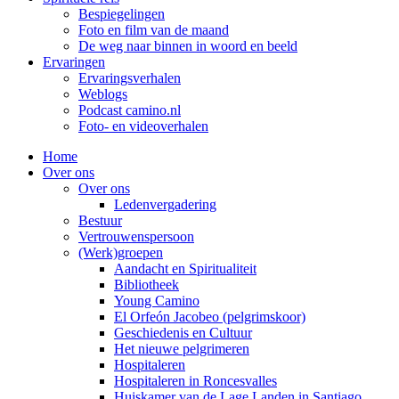
Bespiegelingen
Foto en film van de maand
De weg naar binnen in woord en beeld
Ervaringen
Ervaringsverhalen
Weblogs
Podcast camino.nl
Foto- en videoverhalen
Home
Over ons
Over ons
Ledenvergadering
Bestuur
Vertrouwenspersoon
(Werk)groepen
Aandacht en Spiritualiteit
Bibliotheek
Young Camino
El Orfeón Jacobeo (pelgrimskoor)
Geschiedenis en Cultuur
Het nieuwe pelgrimeren
Hospitaleren
Hospitaleren in Roncesvalles
Huiskamer van de Lage Landen in Santiago