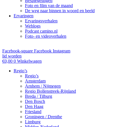
Bespiegelingen
Foto en film van de maand
De weg naar binnen in woord en beeld
Ervaringen
Ervaringsverhalen
Weblogs
Podcast camino.nl
Foto- en videoverhalen
Facebook-square
Facebook
Instagram
lid worden
€
0,00
0
Winkelwagen
Regio’s
Regio’s
Amsterdam
Arnhem / Nijmegen
Regio Bollenstreek-Rijnland
Breda / Tilburg
Den Bosch
Den Haag
Friesland
Groningen / Drenthe
Limburg
Midden-Nederland