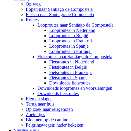
Op weg
Lopen naar Santiago de Compostela
Fietsen naar Santiago de Compostela
Routes
Looproutes naar Santiago de Compostela
Looproutes in Nederland
Looproutes in België
Looproutes in Frankrijk
Looproutes in Spanje
Looproutes in Portugal
Fietsroutes naar Santiago de Compostela
Fietsroutes in Nederland
Fietsroutes in België
Fietsroutes in Frankrijk
Fietsroutes in Spanje
Downloads fietsroutes
Downloads looproutes en voorzieningen
Downloads fietsroutes
Eten en slapen
Terug naar huis
Op zoek naar reisgenoten
Zoekertjes
Bloemen op de camino
Pelgrimswegen: nader bekeken
Spirituele reis