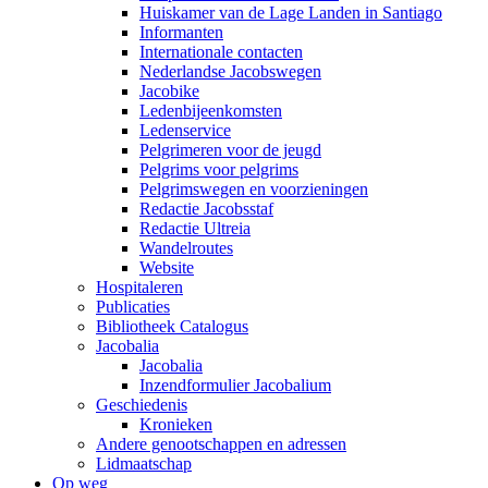
Huiskamer van de Lage Landen in Santiago
Informanten
Internationale contacten
Nederlandse Jacobswegen
Jacobike
Ledenbijeenkomsten
Ledenservice
Pelgrimeren voor de jeugd
Pelgrims voor pelgrims
Pelgrimswegen en voorzieningen
Redactie Jacobsstaf
Redactie Ultreia
Wandelroutes
Website
Hospitaleren
Publicaties
Bibliotheek Catalogus
Jacobalia
Jacobalia
Inzendformulier Jacobalium
Geschiedenis
Kronieken
Andere genootschappen en adressen
Lidmaatschap
Op weg