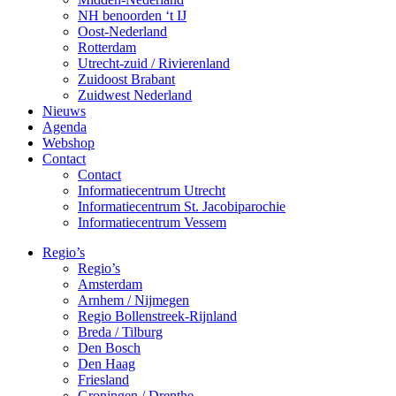
NH benoorden ‘t IJ
Oost-Nederland
Rotterdam
Utrecht-zuid / Rivierenland
Zuidoost Brabant
Zuidwest Nederland
Nieuws
Agenda
Webshop
Contact
Contact
Informatiecentrum Utrecht
Informatiecentrum St. Jacobiparochie
Informatiecentrum Vessem
Regio’s
Regio’s
Amsterdam
Arnhem / Nijmegen
Regio Bollenstreek-Rijnland
Breda / Tilburg
Den Bosch
Den Haag
Friesland
Groningen / Drenthe