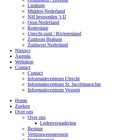
Limburg
Midden-Nederland
NH benoorden ‘t IJ
Oost-Nederland
Rotterdam
Utrecht-zuid / Rivierenland
Zuidoost Brabant
Zuidwest Nederland
Nieuws
Agenda
Webshop
Contact
Contact
Informatiecentrum Utrecht
Informatiecentrum St. Jacobiparochie
Informatiecentrum Vessem
Home
Zoeken
Over ons
Over ons
Ledenvergadering
Bestuur
Vertrouwenspersoon
Werkgroepen