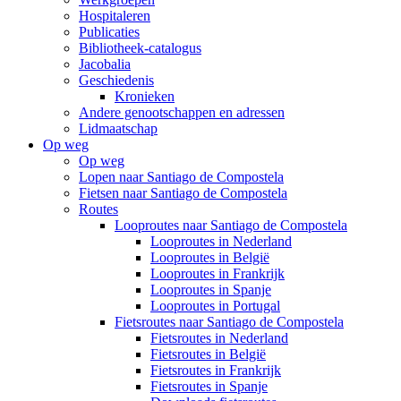
Hospitaleren
Publicaties
Bibliotheek-catalogus
Jacobalia
Geschiedenis
Kronieken
Andere genootschappen en adressen
Lidmaatschap
Op weg
Op weg
Lopen naar Santiago de Compostela
Fietsen naar Santiago de Compostela
Routes
Looproutes naar Santiago de Compostela
Looproutes in Nederland
Looproutes in België
Looproutes in Frankrijk
Looproutes in Spanje
Looproutes in Portugal
Fietsroutes naar Santiago de Compostela
Fietsroutes in Nederland
Fietsroutes in België
Fietsroutes in Frankrijk
Fietsroutes in Spanje