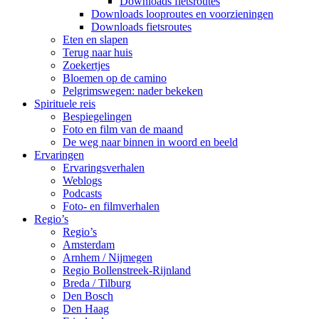
Downloads fietsroutes
Downloads looproutes en voorzieningen
Downloads fietsroutes
Eten en slapen
Terug naar huis
Zoekertjes
Bloemen op de camino
Pelgrimswegen: nader bekeken
Spirituele reis
Bespiegelingen
Foto en film van de maand
De weg naar binnen in woord en beeld
Ervaringen
Ervaringsverhalen
Weblogs
Podcasts
Foto- en filmverhalen
Regio’s
Regio’s
Amsterdam
Arnhem / Nijmegen
Regio Bollenstreek-Rijnland
Breda / Tilburg
Den Bosch
Den Haag