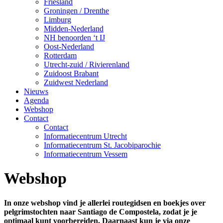
Friesland
Groningen / Drenthe
Limburg
Midden-Nederland
NH benoorden ‘t IJ
Oost-Nederland
Rotterdam
Utrecht-zuid / Rivierenland
Zuidoost Brabant
Zuidwest Nederland
Nieuws
Agenda
Webshop
Contact
Contact
Informatiecentrum Utrecht
Informatiecentrum St. Jacobiparochie
Informatiecentrum Vessem
Webshop
In onze webshop vind je allerlei routegidsen en boekjes over
pelgrimstochten naar Santiago de Compostela, zodat je je
optimaal kunt voorbereiden. Daarnaast kun je via onze