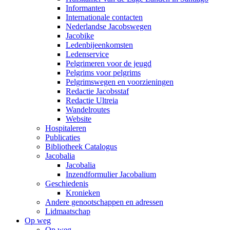
Informanten
Internationale contacten
Nederlandse Jacobswegen
Jacobike
Ledenbijeenkomsten
Ledenservice
Pelgrimeren voor de jeugd
Pelgrims voor pelgrims
Pelgrimswegen en voorzieningen
Redactie Jacobsstaf
Redactie Ultreia
Wandelroutes
Website
Hospitaleren
Publicaties
Bibliotheek Catalogus
Jacobalia
Jacobalia
Inzendformulier Jacobalium
Geschiedenis
Kronieken
Andere genootschappen en adressen
Lidmaatschap
Op weg
Op weg