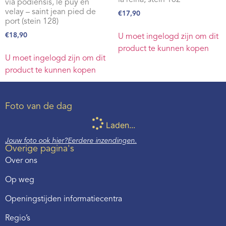
la reina, stein 162
via podiensis, le puy en
velay – saint jean pied de
€
17,90
port (stein 128)
€
18,90
U moet ingelogd zijn om dit
product te kunnen kopen
U moet ingelogd zijn om dit
product te kunnen kopen
Foto van de dag
Laden...
Jouw foto ook hier?
Eerdere inzendingen.
Overige pagina's
Over ons
Op weg
Openingstijden informatiecentra
Regio’s