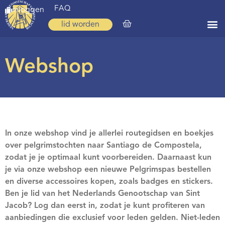
FAQ
inloggen
lid worden
Home
Webshop
Zoeken
Over ons
Op weg
Spirituele reis
In onze webshop vind je allerlei routegidsen en boekjes
over pelgrimstochten naar Santiago de Compostela,
Ervaringen
zodat je je optimaal kunt voorbereiden. Daarnaast kun
je via onze webshop een nieuwe Pelgrimspas bestellen
Regio’s
en diverse accessoires kopen, zoals badges en stickers.
Nieuws
Ben je lid van het Nederlands Genootschap van Sint
Jacob? Log dan eerst in, zodat je kunt profiteren van
Agenda
aanbiedingen die exclusief voor leden gelden. Niet-leden