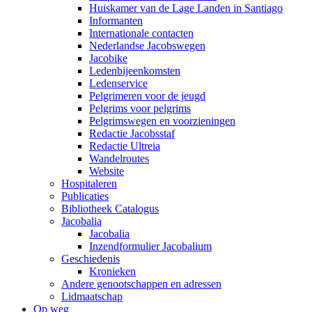
Huiskamer van de Lage Landen in Santiago
Informanten
Internationale contacten
Nederlandse Jacobswegen
Jacobike
Ledenbijeenkomsten
Ledenservice
Pelgrimeren voor de jeugd
Pelgrims voor pelgrims
Pelgrimswegen en voorzieningen
Redactie Jacobsstaf
Redactie Ultreia
Wandelroutes
Website
Hospitaleren
Publicaties
Bibliotheek Catalogus
Jacobalia
Jacobalia
Inzendformulier Jacobalium
Geschiedenis
Kronieken
Andere genootschappen en adressen
Lidmaatschap
Op weg