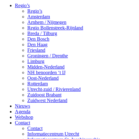
Regio’s
Regio’s
Amsterdam
Arnhem / Nijmegen
Regio Bollenstreek-Rijnland
Breda / Tilburg
Den Bosch
Den Haag
Friesland
Groningen / Drenthe
Limburg
Midden-Nederland
NH benoorden ‘t IJ
Oost-Nederland
Rotterdam
Utrecht-zuid / Rivierenland
Zuidoost Brabant
Zuidwest Nederland
Nieuws
Agenda
Webshop
Contact
Contact
Informatiecentrum Utrecht