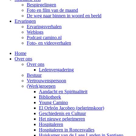
Bespiegelingen
Foto en film van de maand
De weg naar binnen in woord en beeld
Ervaringen
Ervaringsverhalen
Weblogs
Podcast camino.nl
Foto- en videoverhalen
Home
Over ons
Over ons
Ledenvergadering
Bestuur
Vertrouwenspersoon
(Werk)groepen
Aandacht en Spiritualiteit
Bibliotheek
Young Camino
El Orfeón Jacobeo (pelgrimskoor)
Geschiedenis en Cultuur
Het nieuwe pelgrimeren
Hospitaleren
Hospitaleren in Roncesvalles
Huiskamer van de Lage Landen in Santiago