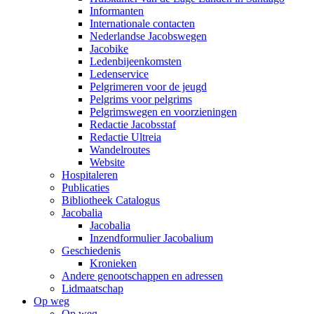
Informanten
Internationale contacten
Nederlandse Jacobswegen
Jacobike
Ledenbijeenkomsten
Ledenservice
Pelgrimeren voor de jeugd
Pelgrims voor pelgrims
Pelgrimswegen en voorzieningen
Redactie Jacobsstaf
Redactie Ultreia
Wandelroutes
Website
Hospitaleren
Publicaties
Bibliotheek Catalogus
Jacobalia
Jacobalia
Inzendformulier Jacobalium
Geschiedenis
Kronieken
Andere genootschappen en adressen
Lidmaatschap
Op weg
Op weg