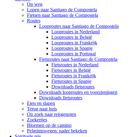
Op weg
Lopen naar Santiago de Compostela
Fietsen naar Santiago de Compostela
Routes
Looproutes naar Santiago de Compostela
Looproutes in Nederland
Looproutes in België
Looproutes in Frankrijk
Looproutes in Spanje
Looproutes in Portugal
Fietsroutes naar Santiago de Compostela
Fietsroutes in Nederland
Fietsroutes in België
Fietsroutes in Frankrijk
Fietsroutes in Spanje
Downloads fietsroutes
Downloads looproutes en voorzieningen
Downloads fietsroutes
Eten en slapen
Terug naar huis
Op zoek naar reisgenoten
Zoekertjes
Bloemen op de camino
Pelgrimswegen: nader bekeken
Spirituele reis