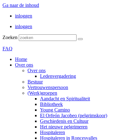
Ga naar de inhoud
inloggen
inloggen
Zoeken
FAQ
Home
Over ons
Over ons
Ledenvergadering
Bestuur
Vertrouwenspersoon
(Werk)groepen
Aandacht en Spiritualiteit
Bibliotheek
Young Camino
El Orfeón Jacobeo (pelgrimskoor)
Geschiedenis en Cultuur
Het nieuwe pelgrimeren
Hospitaleren
Hospitaleren in Roncesvalles