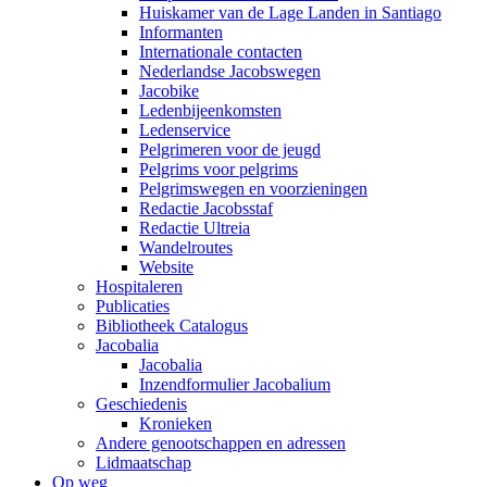
Huiskamer van de Lage Landen in Santiago
Informanten
Internationale contacten
Nederlandse Jacobswegen
Jacobike
Ledenbijeenkomsten
Ledenservice
Pelgrimeren voor de jeugd
Pelgrims voor pelgrims
Pelgrimswegen en voorzieningen
Redactie Jacobsstaf
Redactie Ultreia
Wandelroutes
Website
Hospitaleren
Publicaties
Bibliotheek Catalogus
Jacobalia
Jacobalia
Inzendformulier Jacobalium
Geschiedenis
Kronieken
Andere genootschappen en adressen
Lidmaatschap
Op weg