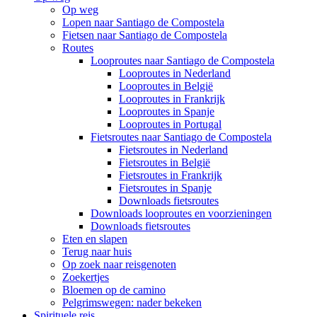
Op weg
Lopen naar Santiago de Compostela
Fietsen naar Santiago de Compostela
Routes
Looproutes naar Santiago de Compostela
Looproutes in Nederland
Looproutes in België
Looproutes in Frankrijk
Looproutes in Spanje
Looproutes in Portugal
Fietsroutes naar Santiago de Compostela
Fietsroutes in Nederland
Fietsroutes in België
Fietsroutes in Frankrijk
Fietsroutes in Spanje
Downloads fietsroutes
Downloads looproutes en voorzieningen
Downloads fietsroutes
Eten en slapen
Terug naar huis
Op zoek naar reisgenoten
Zoekertjes
Bloemen op de camino
Pelgrimswegen: nader bekeken
Spirituele reis