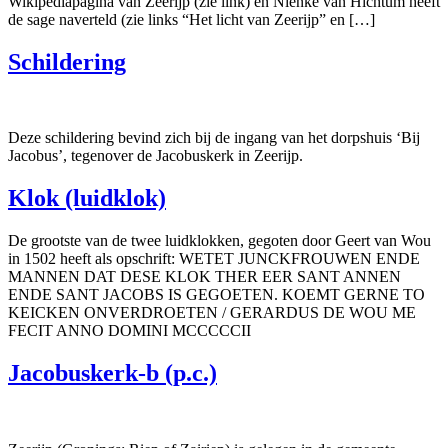
Wikipediapagina van Zeerijp (zie link) en Nienke van Hichtum heeft
de sage naverteld (zie links “Het licht van Zeerijp” en […]
Schildering
Deze schildering bevind zich bij de ingang van het dorpshuis ‘Bij
Jacobus’, tegenover de Jacobuskerk in Zeerijp.
Klok (luidklok)
De grootste van de twee luidklokken, gegoten door Geert van Wou
in 1502 heeft als opschrift: WETET JUNCKFROUWEN ENDE
MANNEN DAT DESE KLOK THER EER SANT ANNEN
ENDE SANT JACOBS IS GEGOETEN. KOEMT GERNE TO
KEICKEN ONVERDROETEN / GERARDUS DE WOU ME
FECIT ANNO DOMINI MCCCCCII
Jacobuskerk-b (p.c.)