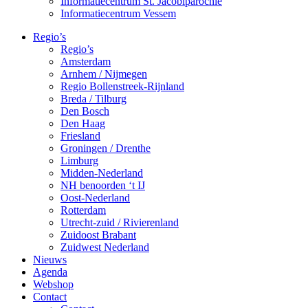
Informatiecentrum St. Jacobiparochie
Informatiecentrum Vessem
Regio’s
Regio’s
Amsterdam
Arnhem / Nijmegen
Regio Bollenstreek-Rijnland
Breda / Tilburg
Den Bosch
Den Haag
Friesland
Groningen / Drenthe
Limburg
Midden-Nederland
NH benoorden ‘t IJ
Oost-Nederland
Rotterdam
Utrecht-zuid / Rivierenland
Zuidoost Brabant
Zuidwest Nederland
Nieuws
Agenda
Webshop
Contact