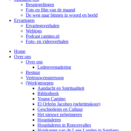
Bespiegelingen
Foto en film van de maand
De weg naar binnen in woord en beeld
Ervaringen
Ervaringsverhalen
Weblogs
Podcast camino.nl
Foto- en videoverhalen
Home
Over ons
Over ons
Ledenvergadering
Bestuur
Vertrouwenspersoon
(Werk)groepen
Aandacht en Spiritualiteit
Bibliotheek
Young Camino
El Orfeón Jacobeo (pelgrimskoor)
Geschiedenis en Cultuur
Het nieuwe pelgrimeren
Hospitaleren
Hospitaleren in Roncesvalles
Huiskamer van de Lage Landen in Santiago