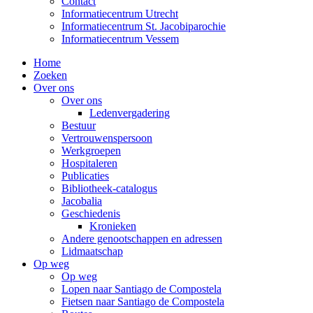
Contact
Informatiecentrum Utrecht
Informatiecentrum St. Jacobiparochie
Informatiecentrum Vessem
Home
Zoeken
Over ons
Over ons
Ledenvergadering
Bestuur
Vertrouwenspersoon
Werkgroepen
Hospitaleren
Publicaties
Bibliotheek-catalogus
Jacobalia
Geschiedenis
Kronieken
Andere genootschappen en adressen
Lidmaatschap
Op weg
Op weg
Lopen naar Santiago de Compostela
Fietsen naar Santiago de Compostela