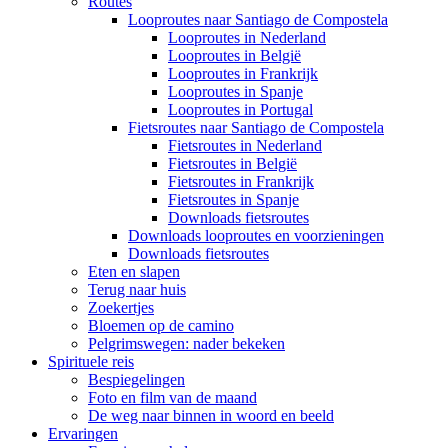
Routes
Looproutes naar Santiago de Compostela
Looproutes in Nederland
Looproutes in België
Looproutes in Frankrijk
Looproutes in Spanje
Looproutes in Portugal
Fietsroutes naar Santiago de Compostela
Fietsroutes in Nederland
Fietsroutes in België
Fietsroutes in Frankrijk
Fietsroutes in Spanje
Downloads fietsroutes
Downloads looproutes en voorzieningen
Downloads fietsroutes
Eten en slapen
Terug naar huis
Zoekertjes
Bloemen op de camino
Pelgrimswegen: nader bekeken
Spirituele reis
Bespiegelingen
Foto en film van de maand
De weg naar binnen in woord en beeld
Ervaringen