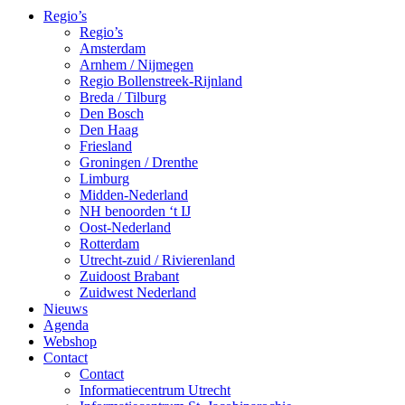
Regio’s
Regio’s
Amsterdam
Arnhem / Nijmegen
Regio Bollenstreek-Rijnland
Breda / Tilburg
Den Bosch
Den Haag
Friesland
Groningen / Drenthe
Limburg
Midden-Nederland
NH benoorden ‘t IJ
Oost-Nederland
Rotterdam
Utrecht-zuid / Rivierenland
Zuidoost Brabant
Zuidwest Nederland
Nieuws
Agenda
Webshop
Contact
Contact
Informatiecentrum Utrecht