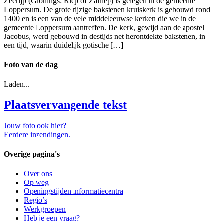
Zeerijp (Gronings: Riep of Zairiep) is gelegen in de gemeente
Loppersum. De grote rijzige bakstenen kruiskerk is gebouwd rond
1400 en is een van de vele middeleeuwse kerken die we in de
gemeente Loppersum aantreffen. De kerk, gewijd aan de apostel
Jacobus, werd gebouwd in destijds net herontdekte bakstenen, in
een tijd, waarin duidelijk gotische […]
Foto van de dag
Laden...
Plaatsvervangende tekst
Jouw foto ook hier?
Eerdere inzendingen.
Overige pagina's
Over ons
Op weg
Openingstijden informatiecentra
Regio’s
Werkgroepen
Heb je een vraag?