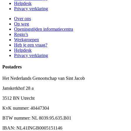
Helpdesk
Privacy verklaring
Over ons
Op weg
Openingstijden informatiecentra
Regio’s
Werkgroepen
Heb je een vraag?
Helpdesk
Privacy verklaring
Postadres
Het Nederlands Genootschap van Sint Jacob
Janskerkhof 28 a
3512 BN Utrecht
KvK nummer: 40447304
BTW nummer: NL 8039.95.635.B01
IBAN: NL41INGB0005151146