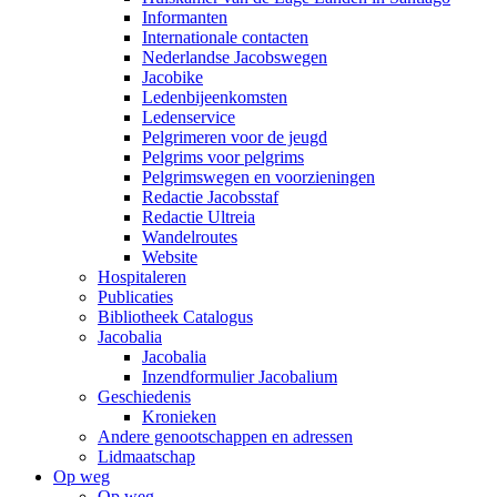
Informanten
Internationale contacten
Nederlandse Jacobswegen
Jacobike
Ledenbijeenkomsten
Ledenservice
Pelgrimeren voor de jeugd
Pelgrims voor pelgrims
Pelgrimswegen en voorzieningen
Redactie Jacobsstaf
Redactie Ultreia
Wandelroutes
Website
Hospitaleren
Publicaties
Bibliotheek Catalogus
Jacobalia
Jacobalia
Inzendformulier Jacobalium
Geschiedenis
Kronieken
Andere genootschappen en adressen
Lidmaatschap
Op weg
Op weg