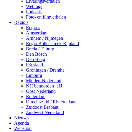
Ervaringsverhalen
Weblogs
Podcasts
Foto- en filmverhalen
Regio’s
Regio’s
Amsterdam
Arnhem / Nijmegen
Regio Bollenstreek-Rijnland
Breda / Tilburg
Den Bosch
Den Haag
Friesland
Groningen / Drenthe
Limburg
Midden-Nederland
NH benoorden ‘t IJ
Oost-Nederland
Rotterdam
Utrecht-zuid / Rivierenland
Zuidoost Brabant
Zuidwest Nederland
Nieuws
Agenda
Webshop