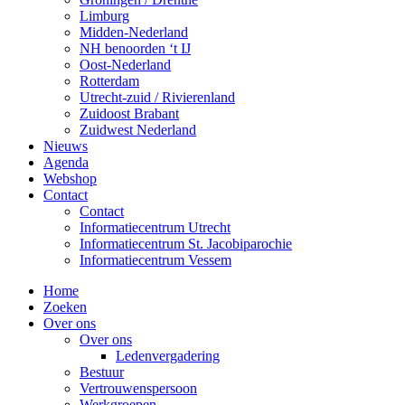
Limburg
Midden-Nederland
NH benoorden ‘t IJ
Oost-Nederland
Rotterdam
Utrecht-zuid / Rivierenland
Zuidoost Brabant
Zuidwest Nederland
Nieuws
Agenda
Webshop
Contact
Contact
Informatiecentrum Utrecht
Informatiecentrum St. Jacobiparochie
Informatiecentrum Vessem
Home
Zoeken
Over ons
Over ons
Ledenvergadering
Bestuur
Vertrouwenspersoon
Werkgroepen