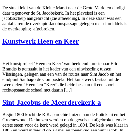
De straat leidt van de Kleine Markt naar de Grote Markt en eindigt
daar tegenover de St. Jacobskerk. In het plaveisel is een
jacobsschelp aangebracht (zie afbeelding). In deze straat was een
aantal jaren de overkapte Jacobuspassage gelegen maar inmiddels is
de overkapping afgebroken.
Kunstwerk Heen en Keer
Het kunstproject ‘Heen en Keer’ van beeldend kunstenaar Eric
Brandts is gemaakt in het kader van een uitwisseling tussen
Vlissingen, gelegen aan een van de routes naar Sint Jacob en het
eindpunt Santiago de Compostela. Het kunstwerk bestaat uit de
twee delen “Heen” en “Keer” die beide bestaan uit een soort
rechtopstaande schaal met daarin […]
Sint-Jacobus de Meerderekerk-a
Begin 1800 kocht de R.K. parochie huizen aan de Pottekaai en het
Groenewoud. De huizen werden op de gevels na afgebroken en de
eerste steen voor de kerk werd gelegd in 1804. De kerk was klaar in
1805 en werd ingewijd op 28 mei en toegewijd aan Sint Jacob. In