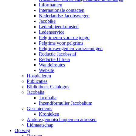
Informanten
Internationale contacten
Nederlandse Jacobswegen
Jacobike
Ledenbijeenkomsten
Ledenservice
Pelgrimeren voor de jeugd
Pelgrims voor pelgrims
Pelgrimswegen en voorzieningen
Redactie Jacobsstaf
Redactie Ultreia
Wandelroutes
Website
Hospitaleren
Publicaties
Bibliotheek Catalogus
Jacobalia
Jacobalia
Inzendformulier Jacobalium
Geschiedenis
Kronieken
Andere genootschappen en adressen
Lidmaatschap
Op weg
Op weg