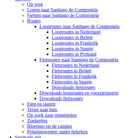
Op weg
Lopen naar Santiago de Compostela
Fietsen naar Santiago de Compostela
Routes
Looproutes naar Santiago de Compostela
Looproutes in Nederland
Looproutes in België
Looproutes in Frankrijk
Looproutes in Spanje
Looproutes in Portugal
Fietsroutes naar Santiago de Compostela
Fietsroutes in Nederland
Fietsroutes in België
Fietsroutes in Frankrijk
Fietsroutes in Spanje
Downloads fietsroutes
Downloads looproutes en voorzieningen
Downloads fietsroutes
Eten en slapen
Terug naar huis
Op zoek naar reisgenoten
Zoekertjes
Bloemen op de camino
Pelgrimswegen: nader bekeken
Spirituele reis