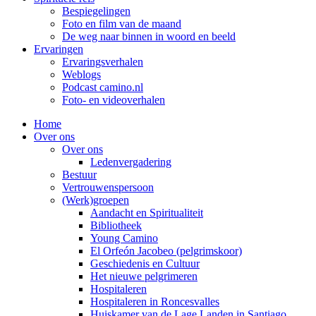
Bespiegelingen
Foto en film van de maand
De weg naar binnen in woord en beeld
Ervaringen
Ervaringsverhalen
Weblogs
Podcast camino.nl
Foto- en videoverhalen
Home
Over ons
Over ons
Ledenvergadering
Bestuur
Vertrouwenspersoon
(Werk)groepen
Aandacht en Spiritualiteit
Bibliotheek
Young Camino
El Orfeón Jacobeo (pelgrimskoor)
Geschiedenis en Cultuur
Het nieuwe pelgrimeren
Hospitaleren
Hospitaleren in Roncesvalles
Huiskamer van de Lage Landen in Santiago