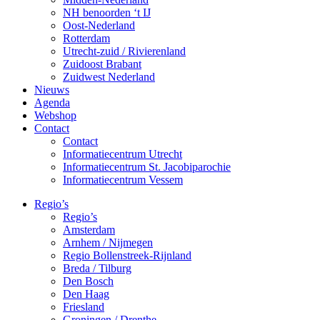
NH benoorden ‘t IJ
Oost-Nederland
Rotterdam
Utrecht-zuid / Rivierenland
Zuidoost Brabant
Zuidwest Nederland
Nieuws
Agenda
Webshop
Contact
Contact
Informatiecentrum Utrecht
Informatiecentrum St. Jacobiparochie
Informatiecentrum Vessem
Regio’s
Regio’s
Amsterdam
Arnhem / Nijmegen
Regio Bollenstreek-Rijnland
Breda / Tilburg
Den Bosch
Den Haag
Friesland
Groningen / Drenthe