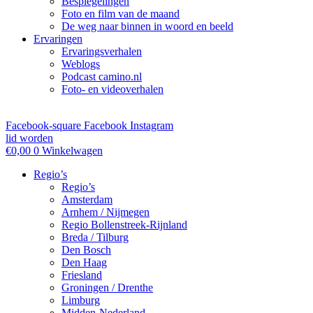
Bespiegelingen
Foto en film van de maand
De weg naar binnen in woord en beeld
Ervaringen
Ervaringsverhalen
Weblogs
Podcast camino.nl
Foto- en videoverhalen
Facebook-square
Facebook
Instagram
lid worden
€
0,00
0
Winkelwagen
Regio’s
Regio’s
Amsterdam
Arnhem / Nijmegen
Regio Bollenstreek-Rijnland
Breda / Tilburg
Den Bosch
Den Haag
Friesland
Groningen / Drenthe
Limburg
Midden-Nederland