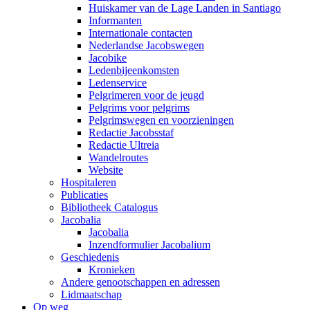
Huiskamer van de Lage Landen in Santiago
Informanten
Internationale contacten
Nederlandse Jacobswegen
Jacobike
Ledenbijeenkomsten
Ledenservice
Pelgrimeren voor de jeugd
Pelgrims voor pelgrims
Pelgrimswegen en voorzieningen
Redactie Jacobsstaf
Redactie Ultreia
Wandelroutes
Website
Hospitaleren
Publicaties
Bibliotheek Catalogus
Jacobalia
Jacobalia
Inzendformulier Jacobalium
Geschiedenis
Kronieken
Andere genootschappen en adressen
Lidmaatschap
Op weg