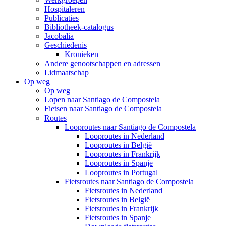
Hospitaleren
Publicaties
Bibliotheek-catalogus
Jacobalia
Geschiedenis
Kronieken
Andere genootschappen en adressen
Lidmaatschap
Op weg
Op weg
Lopen naar Santiago de Compostela
Fietsen naar Santiago de Compostela
Routes
Looproutes naar Santiago de Compostela
Looproutes in Nederland
Looproutes in België
Looproutes in Frankrijk
Looproutes in Spanje
Looproutes in Portugal
Fietsroutes naar Santiago de Compostela
Fietsroutes in Nederland
Fietsroutes in België
Fietsroutes in Frankrijk
Fietsroutes in Spanje