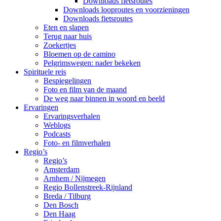
Downloads fietsroutes
Downloads looproutes en voorzieningen
Downloads fietsroutes
Eten en slapen
Terug naar huis
Zoekertjes
Bloemen op de camino
Pelgrimswegen: nader bekeken
Spirituele reis
Bespiegelingen
Foto en film van de maand
De weg naar binnen in woord en beeld
Ervaringen
Ervaringsverhalen
Weblogs
Podcasts
Foto- en filmverhalen
Regio’s
Regio’s
Amsterdam
Arnhem / Nijmegen
Regio Bollenstreek-Rijnland
Breda / Tilburg
Den Bosch
Den Haag