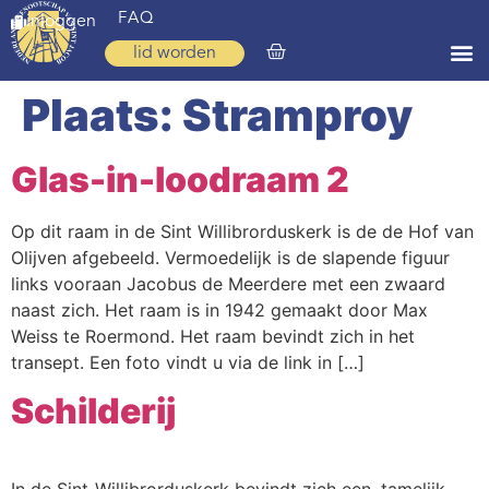
FAQ
inloggen
lid worden
Plaats:
Stramproy
Home
Zoeken
Glas-in-loodraam 2
Over ons
Op dit raam in de Sint Willibrorduskerk is de de Hof van
Op weg
Olijven afgebeeld. Vermoedelijk is de slapende figuur
links vooraan Jacobus de Meerdere met een zwaard
Spirituele reis
naast zich. Het raam is in 1942 gemaakt door Max
Ervaringen
Weiss te Roermond. Het raam bevindt zich in het
transept. Een foto vindt u via de link in […]
Regio’s
Schilderij
Nieuws
Agenda