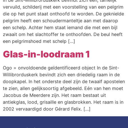
In de Sint-Willibrorduskerk bevindt zich een, tamelijk
Webshop
vervuild, schilderij met een voorstelling van een pelgrim
die op het punt staat onthoofd te worden. De geknielde
Contact
pelgrim heeft een schoudermanteltje aan met daarop
een schelp. Achter hem staat iemand die met een bijl
zwaait om het slachtoffer te onthoofden. De beul heeft
een pelgrimshoed met schelp […]
Glas-in-loodraam 1
Ogo = onvoldoende geïdentificeerd object In de Sint-
Willibrorduskerk bevindt zich een driedelig raam in de
doopkapel. In het onderste deel zijn de twaalf apostelen
te zien, allen gelijksoortig afgebeeld. Eén van hen moet
Jacobus de Meerdere zijn. Het raam bestaat uit
antiekglas, lood, grisaille en glasbrokken. Het raam is in
2002 vervaardigd door Gérard Felix. […]