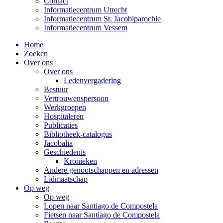
Contact
Informatiecentrum Utrecht
Informatiecentrum St. Jacobiparochie
Informatiecentrum Vessem
Home
Zoeken
Over ons
Over ons
Ledenvergadering
Bestuur
Vertrouwenspersoon
Werkgroepen
Hospitaleren
Publicaties
Bibliotheek-catalogus
Jacobalia
Geschiedenis
Kronieken
Andere genootschappen en adressen
Lidmaatschap
Op weg
Op weg
Lopen naar Santiago de Compostela
Fietsen naar Santiago de Compostela