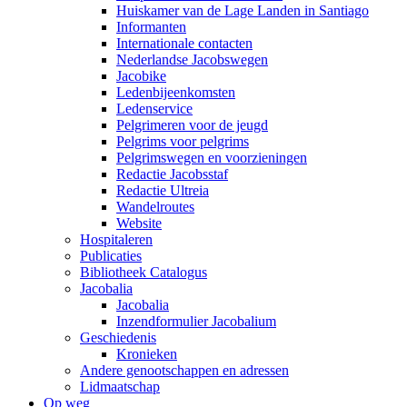
Huiskamer van de Lage Landen in Santiago
Informanten
Internationale contacten
Nederlandse Jacobswegen
Jacobike
Ledenbijeenkomsten
Ledenservice
Pelgrimeren voor de jeugd
Pelgrims voor pelgrims
Pelgrimswegen en voorzieningen
Redactie Jacobsstaf
Redactie Ultreia
Wandelroutes
Website
Hospitaleren
Publicaties
Bibliotheek Catalogus
Jacobalia
Jacobalia
Inzendformulier Jacobalium
Geschiedenis
Kronieken
Andere genootschappen en adressen
Lidmaatschap
Op weg