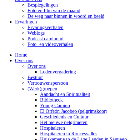
Bespiegelingen
Foto en film van de maand
De weg naar binnen in woord en beeld
Ervaringen
Ervaringsverhalen
Weblogs
Podcast camino.nl
Foto- en videoverhalen
Home
Over ons
Over ons
Ledenvergadering
Bestuur
Vertrouwenspersoon
(Werk)groepen
Aandacht en Spiritualiteit
Bibliotheek
Young Camino
El Orfeón Jacobeo (pelgrimskoor)
Geschiedenis en Cultuur
Het nieuwe pelgrimeren
Hospitaleren
Hospitaleren in Roncesvalles
Huiskamer van de Lage Landen in Santiago