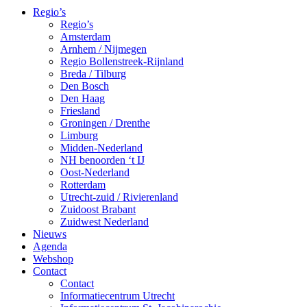
Regio’s
Regio’s
Amsterdam
Arnhem / Nijmegen
Regio Bollenstreek-Rijnland
Breda / Tilburg
Den Bosch
Den Haag
Friesland
Groningen / Drenthe
Limburg
Midden-Nederland
NH benoorden ‘t IJ
Oost-Nederland
Rotterdam
Utrecht-zuid / Rivierenland
Zuidoost Brabant
Zuidwest Nederland
Nieuws
Agenda
Webshop
Contact
Contact
Informatiecentrum Utrecht