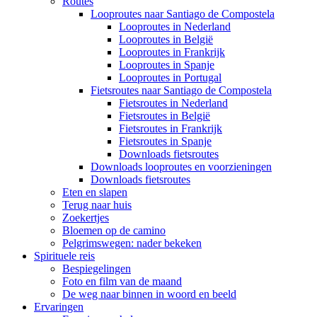
Routes
Looproutes naar Santiago de Compostela
Looproutes in Nederland
Looproutes in België
Looproutes in Frankrijk
Looproutes in Spanje
Looproutes in Portugal
Fietsroutes naar Santiago de Compostela
Fietsroutes in Nederland
Fietsroutes in België
Fietsroutes in Frankrijk
Fietsroutes in Spanje
Downloads fietsroutes
Downloads looproutes en voorzieningen
Downloads fietsroutes
Eten en slapen
Terug naar huis
Zoekertjes
Bloemen op de camino
Pelgrimswegen: nader bekeken
Spirituele reis
Bespiegelingen
Foto en film van de maand
De weg naar binnen in woord en beeld
Ervaringen