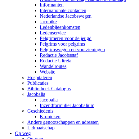
Informanten
Internationale contacten
Nederlandse Jacobswegen
Jacobike
Ledenbijeenkomsten
Ledenservice
Pelgrimeren voor de jeugd
Pelgrims voor pelgrims
Pelgrimswegen en voorzieningen
Redactie Jacobsstaf
Redactie Ultreia
Wandelroutes
Website
Hospitaleren
Publicaties
Bibliotheek Catalogus
Jacobalia
Jacobalia
Inzendformulier Jacobalium
Geschiedenis
Kronieken
Andere genootschappen en adressen
Lidmaatschap
Op weg
Op weg