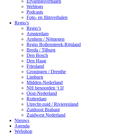
Ervaringsverhalen
Weblogs
Podcasts
Foto- en filmverhalen
Regio’s
Regio’s
Amsterdam
Arnhem / Nijmegen
Regio Bollenstreek-Rijnland
Breda / Tilburg
Den Bosch
Den Haag
Friesland
Groningen / Drenthe
Limburg
Midden-Nederland
NH benoorden ‘t IJ
Oost-Nederland
Rotterdam
Utrecht-zuid / Rivierenland
Zuidoost Brabant
Zuidwest Nederland
Nieuws
Agenda
Webshop