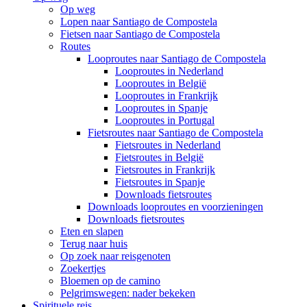
Op weg
Lopen naar Santiago de Compostela
Fietsen naar Santiago de Compostela
Routes
Looproutes naar Santiago de Compostela
Looproutes in Nederland
Looproutes in België
Looproutes in Frankrijk
Looproutes in Spanje
Looproutes in Portugal
Fietsroutes naar Santiago de Compostela
Fietsroutes in Nederland
Fietsroutes in België
Fietsroutes in Frankrijk
Fietsroutes in Spanje
Downloads fietsroutes
Downloads looproutes en voorzieningen
Downloads fietsroutes
Eten en slapen
Terug naar huis
Op zoek naar reisgenoten
Zoekertjes
Bloemen op de camino
Pelgrimswegen: nader bekeken
Spirituele reis