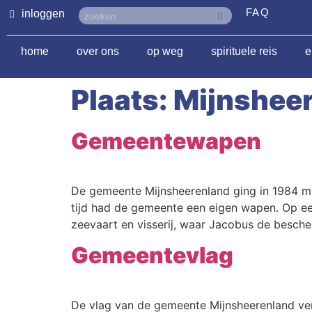
FAQ
inloggen
home
over ons
op weg
spirituele reis
e
Plaats:
Mijnshee
Gemeentewapen
De gemeente Mijnsheerenland ging in 1984 m
tijd had de gemeente een eigen wapen. Op een
zeevaart en visserij, waar Jacobus de besche
Gemeentevlag
De vlag van de gemeente Mijnsheerenland ve