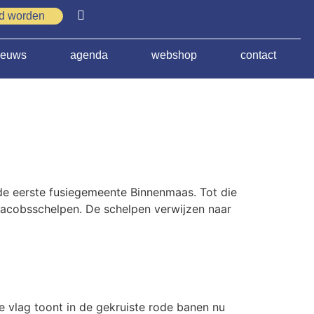
id worden
ieuws
agenda
webshop
contact
e eerste fusiegemeente Binnenmaas. Tot die
 Jacobsschelpen. De schelpen verwijzen naar
vlag toont in de gekruiste rode banen nu