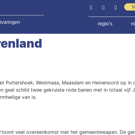
l
rvaringen
regio’s
n
renland
et Puttershoek, Westmaas, Maasdam en Heinenoord op in d
 geel schild twee gekruiste rode banen met in totaal vijf
rmheilige van is.
rtoont veel overeenkomst met het gemeentewapen. De gele 