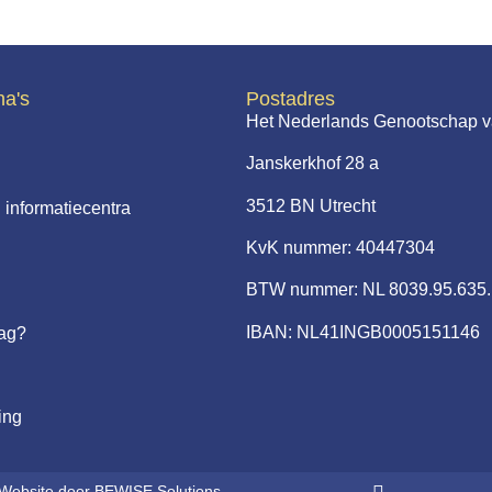
na's
Postadres
Het Nederlands Genootschap v
Janskerkhof 28 a
3512 BN Utrecht
 informatiecentra
KvK nummer: 40447304
BTW nummer: NL 8039.95.635
IBAN: NL41INGB0005151146
aag?
ing
Website door BEWISE Solutions