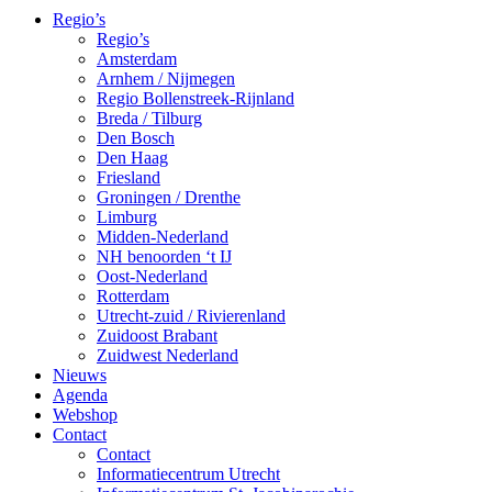
Regio’s
Regio’s
Amsterdam
Arnhem / Nijmegen
Regio Bollenstreek-Rijnland
Breda / Tilburg
Den Bosch
Den Haag
Friesland
Groningen / Drenthe
Limburg
Midden-Nederland
NH benoorden ‘t IJ
Oost-Nederland
Rotterdam
Utrecht-zuid / Rivierenland
Zuidoost Brabant
Zuidwest Nederland
Nieuws
Agenda
Webshop
Contact
Contact
Informatiecentrum Utrecht