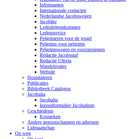
Informanten
Internationale contacten
Nederlandse Jacobswegen
Jacobike
Ledenbijeenkomsten
Ledenservice
Pelgrimeren voor de jeugd
Pelgrims voor pelgrims
Pelgrimswegen en voorzieningen
Redactie Jacobsstaf
Redactie Ultreia
Wandelroutes
Website
Hospitaleren
Publicaties
Bibliotheek Catalogus
Jacobalia
Jacobalia
Inzendformulier Jacobalium
Geschiedenis
Kronieken
Andere genootschappen en adressen
Lidmaatschap
Op weg
Op weg