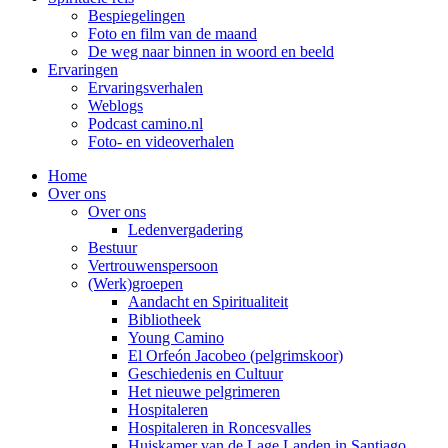
Bespiegelingen
Foto en film van de maand
De weg naar binnen in woord en beeld
Ervaringen
Ervaringsverhalen
Weblogs
Podcast camino.nl
Foto- en videoverhalen
Home
Over ons
Over ons
Ledenvergadering
Bestuur
Vertrouwenspersoon
(Werk)groepen
Aandacht en Spiritualiteit
Bibliotheek
Young Camino
El Orfeón Jacobeo (pelgrimskoor)
Geschiedenis en Cultuur
Het nieuwe pelgrimeren
Hospitaleren
Hospitaleren in Roncesvalles
Huiskamer van de Lage Landen in Santiago