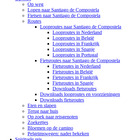
Op weg
Lopen naar Santiago de Compostela
Fietsen naar Santiago de Compostela
Routes
Looproutes naar Santiago de Compostela
Looproutes in Nederland
Looproutes in België
Looproutes in Frankrijk
Looproutes in Spanje
Looproutes in Portugal
Fietsroutes naar Santiago de Compostela
Fietsroutes in Nederland
Fietsroutes in België
Fietsroutes in Frankrijk
Fietsroutes in Spanje
Downloads fietsroutes
Downloads looproutes en voorzieningen
Downloads fietsroutes
Eten en slapen
Terug naar huis
Op zoek naar reisgenoten
Zoekertjes
Bloemen op de camino
Pelgrimswegen: nader bekeken
Spirituele reis