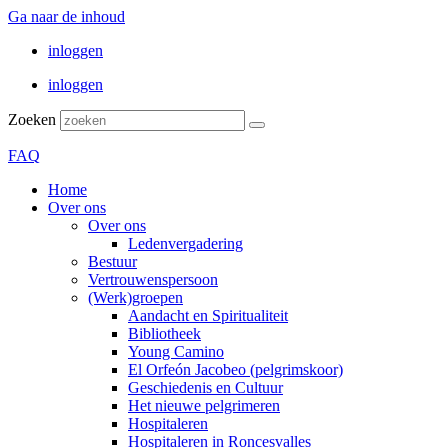
Ga naar de inhoud
inloggen
inloggen
Zoeken
FAQ
Home
Over ons
Over ons
Ledenvergadering
Bestuur
Vertrouwenspersoon
(Werk)groepen
Aandacht en Spiritualiteit
Bibliotheek
Young Camino
El Orfeón Jacobeo (pelgrimskoor)
Geschiedenis en Cultuur
Het nieuwe pelgrimeren
Hospitaleren
Hospitaleren in Roncesvalles