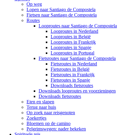
Op weg
Lopen naar Santiago de Compostela
Fietsen naar Santiago de Compostela
Routes
Looproutes naar Santiago de Compostela
Looproutes in Nederland
Looproutes in België
Looproutes in Frankrijk
Looproutes in Spanje
Looproutes in Portugal
Fietsroutes naar Santiago de Compostela
Fietsroutes in Nederland
Fietsroutes in België
Fietsroutes in Frankrijk
Fietsroutes in Spanje
Downloads fietsroutes
Downloads looproutes en voorzieningen
Downloads fietsroutes
Eten en slapen
Terug naar huis
Op zoek naar reisgenoten
Zoekertjes
Bloemen op de camino
Pelgrimswegen: nader bekeken
Spirituele reis