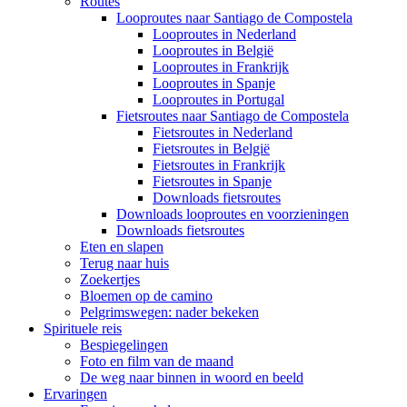
Routes
Looproutes naar Santiago de Compostela
Looproutes in Nederland
Looproutes in België
Looproutes in Frankrijk
Looproutes in Spanje
Looproutes in Portugal
Fietsroutes naar Santiago de Compostela
Fietsroutes in Nederland
Fietsroutes in België
Fietsroutes in Frankrijk
Fietsroutes in Spanje
Downloads fietsroutes
Downloads looproutes en voorzieningen
Downloads fietsroutes
Eten en slapen
Terug naar huis
Zoekertjes
Bloemen op de camino
Pelgrimswegen: nader bekeken
Spirituele reis
Bespiegelingen
Foto en film van de maand
De weg naar binnen in woord en beeld
Ervaringen