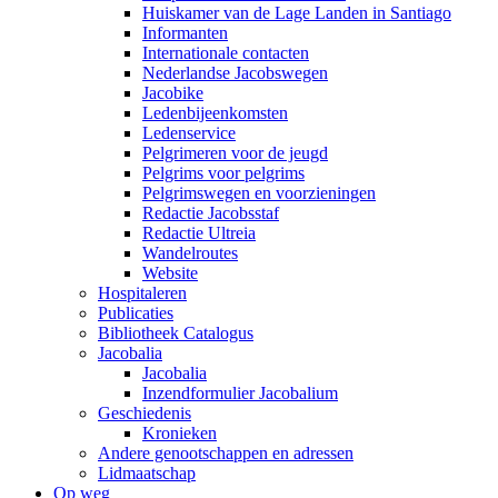
Huiskamer van de Lage Landen in Santiago
Informanten
Internationale contacten
Nederlandse Jacobswegen
Jacobike
Ledenbijeenkomsten
Ledenservice
Pelgrimeren voor de jeugd
Pelgrims voor pelgrims
Pelgrimswegen en voorzieningen
Redactie Jacobsstaf
Redactie Ultreia
Wandelroutes
Website
Hospitaleren
Publicaties
Bibliotheek Catalogus
Jacobalia
Jacobalia
Inzendformulier Jacobalium
Geschiedenis
Kronieken
Andere genootschappen en adressen
Lidmaatschap
Op weg