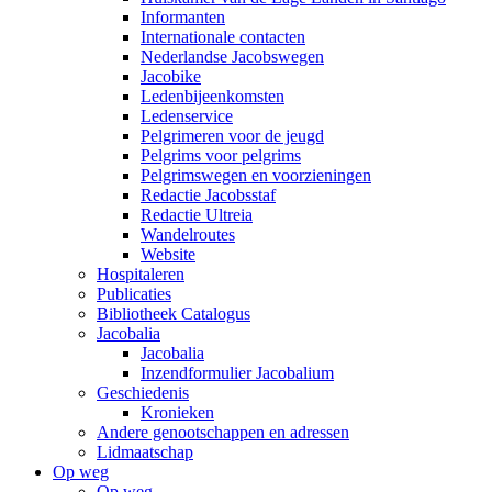
Informanten
Internationale contacten
Nederlandse Jacobswegen
Jacobike
Ledenbijeenkomsten
Ledenservice
Pelgrimeren voor de jeugd
Pelgrims voor pelgrims
Pelgrimswegen en voorzieningen
Redactie Jacobsstaf
Redactie Ultreia
Wandelroutes
Website
Hospitaleren
Publicaties
Bibliotheek Catalogus
Jacobalia
Jacobalia
Inzendformulier Jacobalium
Geschiedenis
Kronieken
Andere genootschappen en adressen
Lidmaatschap
Op weg
Op weg