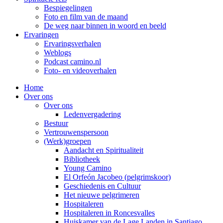
Bespiegelingen
Foto en film van de maand
De weg naar binnen in woord en beeld
Ervaringen
Ervaringsverhalen
Weblogs
Podcast camino.nl
Foto- en videoverhalen
Home
Over ons
Over ons
Ledenvergadering
Bestuur
Vertrouwenspersoon
(Werk)groepen
Aandacht en Spiritualiteit
Bibliotheek
Young Camino
El Orfeón Jacobeo (pelgrimskoor)
Geschiedenis en Cultuur
Het nieuwe pelgrimeren
Hospitaleren
Hospitaleren in Roncesvalles
Huiskamer van de Lage Landen in Santiago