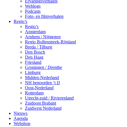
Ervaringsverhalen
Weblogs
Podcasts
Foto- en filmverhalen
Regio’s
Regio’s
Amsterdam
Arnhem / Nijmegen
Regio Bollenstreek-Rijnland
Breda / Tilburg
Den Bosch
Den Haag
Friesland
Groningen / Drenthe
Limburg
Midden-Nederland
NH benoorden ‘t IJ
Oost-Nederland
Rotterdam
Utrecht-zuid / Rivierenland
Zuidoost Brabant
Zuidwest Nederland
Nieuws
Agenda
Webshop