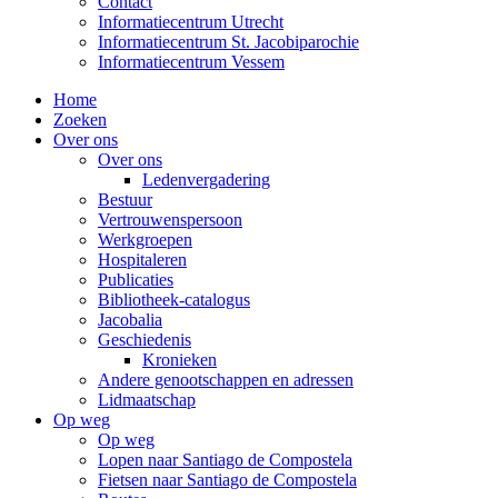
Contact
Informatiecentrum Utrecht
Informatiecentrum St. Jacobiparochie
Informatiecentrum Vessem
Home
Zoeken
Over ons
Over ons
Ledenvergadering
Bestuur
Vertrouwenspersoon
Werkgroepen
Hospitaleren
Publicaties
Bibliotheek-catalogus
Jacobalia
Geschiedenis
Kronieken
Andere genootschappen en adressen
Lidmaatschap
Op weg
Op weg
Lopen naar Santiago de Compostela
Fietsen naar Santiago de Compostela