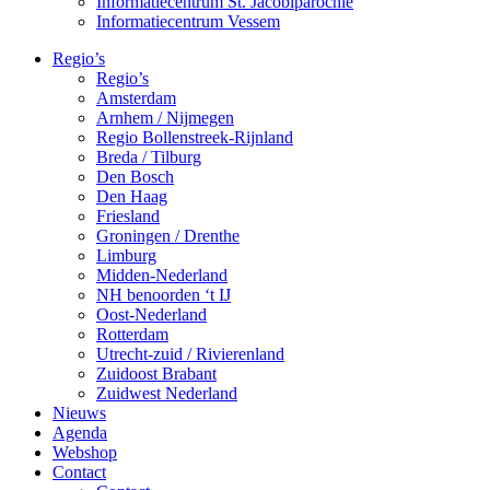
Informatiecentrum St. Jacobiparochie
Informatiecentrum Vessem
Regio’s
Regio’s
Amsterdam
Arnhem / Nijmegen
Regio Bollenstreek-Rijnland
Breda / Tilburg
Den Bosch
Den Haag
Friesland
Groningen / Drenthe
Limburg
Midden-Nederland
NH benoorden ‘t IJ
Oost-Nederland
Rotterdam
Utrecht-zuid / Rivierenland
Zuidoost Brabant
Zuidwest Nederland
Nieuws
Agenda
Webshop
Contact