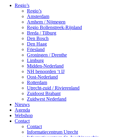
Regio’s
Regio’s
Amsterdam
Arnhem / Nijmegen
Regio Bollenstreek-Rijnland
Breda / Tilburg
Den Bosch
Den Haag
Friesland
Groningen / Drenthe
Limburg
Midden-Nederland
NH benoorden ‘t IJ
Oost-Nederland
Rotterdam
Utrecht-zuid / Rivierenland
Zuidoost Brabant
Zuidwest Nederland
Nieuws
Agenda
Webshop
Contact
Contact
Informatiecentrum Utrecht