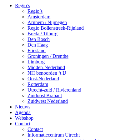
Regio’s
Regio’s
Amsterdam
Arnhem / Nijmegen
Regio Bollenstreek-Rijnland
Breda / Tilburg
Den Bosch
Den Haag
Friesland
Groningen / Drenthe
Limburg
Midden-Nederland
NH benoorden ‘t IJ
Oost-Nederland
Rotterdam
Utrecht-zuid / Rivierenland
Zuidoost Brabant
Zuidwest Nederland
Nieuws
Agenda
Webshop
Contact
Contact
Informatiecentrum Utrecht