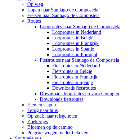
Op weg
Lopen naar Santiago de Compostela
Fietsen naar Santiago de Compostela
Routes
Looproutes naar Santiago de Compostela
Looproutes in Nederland
Looproutes in België
Looproutes in Frankrijk
Looproutes in Spanje
Looproutes in Portugal
Fietsroutes naar Santiago de Compostela
Fietsroutes in Nederland
Fietsroutes in België
Fietsroutes in Frankrijk
Fietsroutes in Spanje
Downloads fietsroutes
Downloads looproutes en voorzieningen
Downloads fietsroutes
Eten en slapen
Terug naar huis
Op zoek naar reisgenoten
Zoekertjes
Bloemen op de camino
Pelgrimswegen: nader bekeken
Spirituele reis