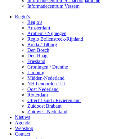
Informatiecentrum St. Jacobiparochie
Informatiecentrum Vessem
Regio’s
Regio’s
Amsterdam
Arnhem / Nijmegen
Regio Bollenstreek-Rijnland
Breda / Tilburg
Den Bosch
Den Haag
Friesland
Groningen / Drenthe
Limburg
Midden-Nederland
NH benoorden ‘t IJ
Oost-Nederland
Rotterdam
Utrecht-zuid / Rivierenland
Zuidoost Brabant
Zuidwest Nederland
Nieuws
Agenda
Webshop
Contact