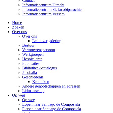
Contact
Informatiecentrum Utrecht
Informatiecentrum St. Jacobiparochie
Informatiecentrum Vessem
Home
Zoeken
Over ons
Over ons
Ledenvergadering
Bestuur
Vertrouwenspersoon
Werkgroepen
Hospitaleren
Publicaties
Bibliotheek-catalogus
Jacobalia
Geschiedenis
Kronieken
Andere genootschappen en adressen
Lidmaatschap
Op weg
Op weg
Lopen naar Santiago de Compostela
Fietsen naar Santiago de Compostela