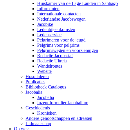
Huiskamer van de Lage Landen in Santiago
Informanten
Internationale contacten
Nederlandse Jacobswegen
Jacobike
Ledenbijeenkomsten
Ledenservice
Pelgrimeren voor de jeugd
Pelgrims voor pelgrims
Pelgrimswegen en voorzieningen
Redactie Jacobsstaf
Redactie Ultreia
Wandelroutes
Website
Hospitaleren
Publicaties
Bibliotheek Catalogus
Jacobalia
Jacobalia
Inzendformulier Jacobalium
Geschiedenis
Kronieken
Andere genootschappen en adressen
Lidmaatschap
Op weg