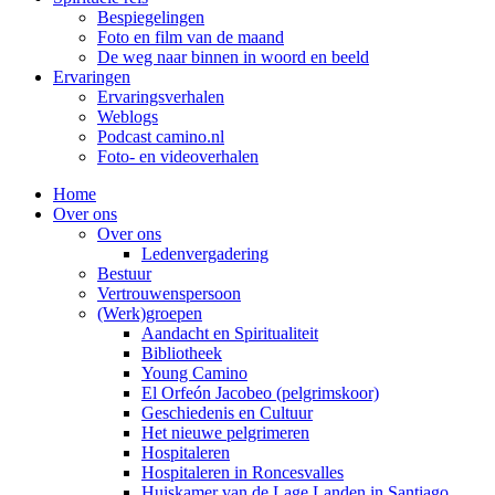
Bespiegelingen
Foto en film van de maand
De weg naar binnen in woord en beeld
Ervaringen
Ervaringsverhalen
Weblogs
Podcast camino.nl
Foto- en videoverhalen
Home
Over ons
Over ons
Ledenvergadering
Bestuur
Vertrouwenspersoon
(Werk)groepen
Aandacht en Spiritualiteit
Bibliotheek
Young Camino
El Orfeón Jacobeo (pelgrimskoor)
Geschiedenis en Cultuur
Het nieuwe pelgrimeren
Hospitaleren
Hospitaleren in Roncesvalles
Huiskamer van de Lage Landen in Santiago