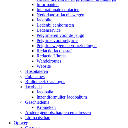
Informanten
Internationale contacten
Nederlandse Jacobswegen
Jacobike
Ledenbijeenkomsten
Ledenservice
Pelgrimeren voor de jeugd
Pelgrims voor pelgrims
Pelgrimswegen en voorzieningen
Redactie Jacobsstaf
Redactie Ultreia
Wandelroutes
Website
Hospitaleren
Publicaties
Bibliotheek Catalogus
Jacobalia
Jacobalia
Inzendformulier Jacobalium
Geschiedenis
Kronieken
Andere genootschappen en adressen
Lidmaatschap
Op weg
Op weg