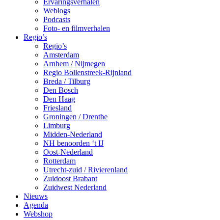
Ervaringsverhalen
Weblogs
Podcasts
Foto- en filmverhalen
Regio’s
Regio’s
Amsterdam
Arnhem / Nijmegen
Regio Bollenstreek-Rijnland
Breda / Tilburg
Den Bosch
Den Haag
Friesland
Groningen / Drenthe
Limburg
Midden-Nederland
NH benoorden ‘t IJ
Oost-Nederland
Rotterdam
Utrecht-zuid / Rivierenland
Zuidoost Brabant
Zuidwest Nederland
Nieuws
Agenda
Webshop