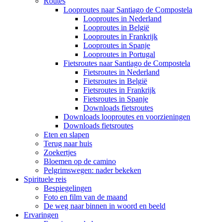
Routes
Looproutes naar Santiago de Compostela
Looproutes in Nederland
Looproutes in België
Looproutes in Frankrijk
Looproutes in Spanje
Looproutes in Portugal
Fietsroutes naar Santiago de Compostela
Fietsroutes in Nederland
Fietsroutes in België
Fietsroutes in Frankrijk
Fietsroutes in Spanje
Downloads fietsroutes
Downloads looproutes en voorzieningen
Downloads fietsroutes
Eten en slapen
Terug naar huis
Zoekertjes
Bloemen op de camino
Pelgrimswegen: nader bekeken
Spirituele reis
Bespiegelingen
Foto en film van de maand
De weg naar binnen in woord en beeld
Ervaringen