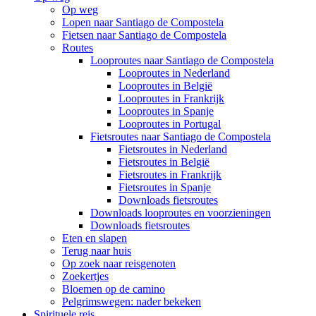
Op weg
Lopen naar Santiago de Compostela
Fietsen naar Santiago de Compostela
Routes
Looproutes naar Santiago de Compostela
Looproutes in Nederland
Looproutes in België
Looproutes in Frankrijk
Looproutes in Spanje
Looproutes in Portugal
Fietsroutes naar Santiago de Compostela
Fietsroutes in Nederland
Fietsroutes in België
Fietsroutes in Frankrijk
Fietsroutes in Spanje
Downloads fietsroutes
Downloads looproutes en voorzieningen
Downloads fietsroutes
Eten en slapen
Terug naar huis
Op zoek naar reisgenoten
Zoekertjes
Bloemen op de camino
Pelgrimswegen: nader bekeken
Spirituele reis