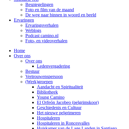
Bespiegelingen
Foto en film van de maand
De weg naar binnen in woord en beeld
Ervaringen
Ervaringsverhalen
Weblogs
Podcast camino.nl
Foto- en videoverhalen
Home
Over ons
Over ons
Ledenvergadering
Bestuur
Vertrouwenspersoon
(Werk)groepen
Aandacht en Spiritualiteit
Bibliotheek
Young Camino
El Orfeón Jacobeo (pelgrimskoor)
Geschiedenis en Cultuur
Het nieuwe pelgrimeren
Hospitaleren
Hospitaleren in Roncesvalles
Huiskamer van de Lage Landen in Santiago