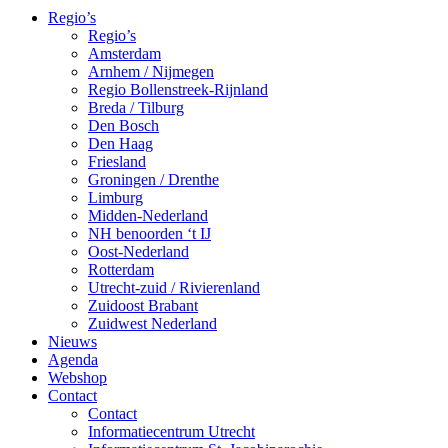
Regio’s
Regio’s
Amsterdam
Arnhem / Nijmegen
Regio Bollenstreek-Rijnland
Breda / Tilburg
Den Bosch
Den Haag
Friesland
Groningen / Drenthe
Limburg
Midden-Nederland
NH benoorden ‘t IJ
Oost-Nederland
Rotterdam
Utrecht-zuid / Rivierenland
Zuidoost Brabant
Zuidwest Nederland
Nieuws
Agenda
Webshop
Contact
Contact
Informatiecentrum Utrecht