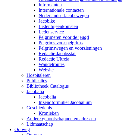
Informanten
Internationale contacten
Nederlandse Jacobswegen
Jacobike
Ledenbijeenkomsten
Ledenservice
Pelgrimeren voor de jeugd
Pelgrims voor pelgrims
Pelgrimswegen en voorzieningen
Redactie Jacobsstaf
Redactie Ultreia
Wandelroutes
Website
Hospitaleren
Publicaties
Bibliotheek Catalogus
Jacobalia
Jacobalia
Inzendformulier Jacobalium
Geschiedenis
Kronieken
Andere genootschappen en adressen
Lidmaatschap
Op weg
Op weg