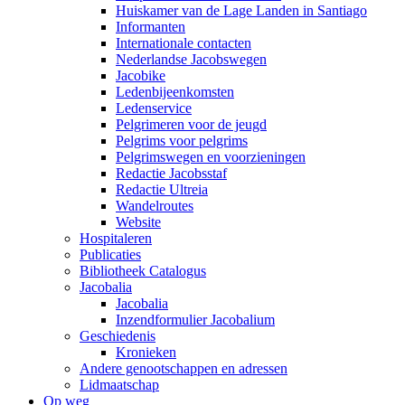
Huiskamer van de Lage Landen in Santiago
Informanten
Internationale contacten
Nederlandse Jacobswegen
Jacobike
Ledenbijeenkomsten
Ledenservice
Pelgrimeren voor de jeugd
Pelgrims voor pelgrims
Pelgrimswegen en voorzieningen
Redactie Jacobsstaf
Redactie Ultreia
Wandelroutes
Website
Hospitaleren
Publicaties
Bibliotheek Catalogus
Jacobalia
Jacobalia
Inzendformulier Jacobalium
Geschiedenis
Kronieken
Andere genootschappen en adressen
Lidmaatschap
Op weg