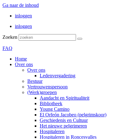
Ga naar de inhoud
inloggen
inloggen
Zoeken
FAQ
Home
Over ons
Over ons
Ledenvergadering
Bestuur
Vertrouwenspersoon
(Werk)groepen
Aandacht en Spiritualiteit
Bibliotheek
Young Camino
El Orfeón Jacobeo (pelgrimskoor)
Geschiedenis en Cultuur
Het nieuwe pelgrimeren
Hospitaleren
Hospitaleren in Roncesvalles