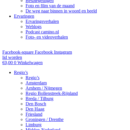
Bespiegelingen
Foto en film van de maand
De weg naar binnen in woord en beeld
Ervaringen
Ervaringsverhalen
Weblogs
Podcast camino.nl
Foto- en videoverhalen
Facebook-square
Facebook
Instagram
lid worden
€
0,00
0
Winkelwagen
Regio’s
Regio’s
Amsterdam
Arnhem / Nijmegen
Regio Bollenstreek-Rijnland
Breda / Tilburg
Den Bosch
Den Haag
Friesland
Groningen / Drenthe
Limburg
Midden-Nederland