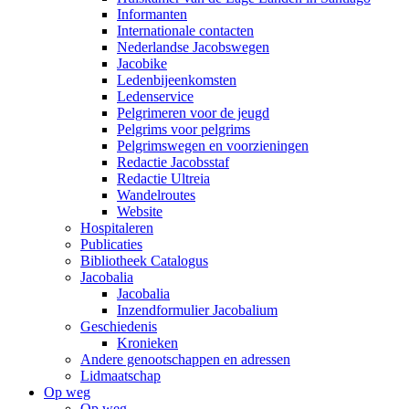
Informanten
Internationale contacten
Nederlandse Jacobswegen
Jacobike
Ledenbijeenkomsten
Ledenservice
Pelgrimeren voor de jeugd
Pelgrims voor pelgrims
Pelgrimswegen en voorzieningen
Redactie Jacobsstaf
Redactie Ultreia
Wandelroutes
Website
Hospitaleren
Publicaties
Bibliotheek Catalogus
Jacobalia
Jacobalia
Inzendformulier Jacobalium
Geschiedenis
Kronieken
Andere genootschappen en adressen
Lidmaatschap
Op weg
Op weg