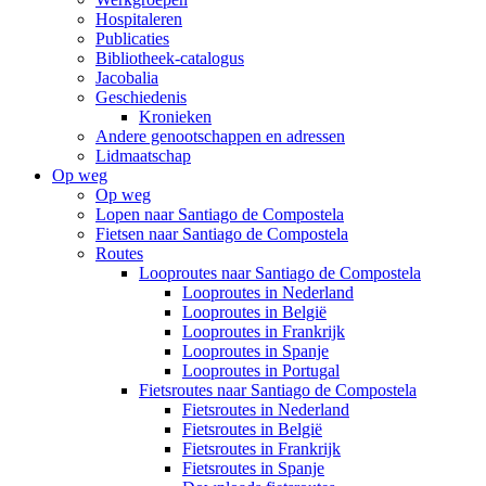
Hospitaleren
Publicaties
Bibliotheek-catalogus
Jacobalia
Geschiedenis
Kronieken
Andere genootschappen en adressen
Lidmaatschap
Op weg
Op weg
Lopen naar Santiago de Compostela
Fietsen naar Santiago de Compostela
Routes
Looproutes naar Santiago de Compostela
Looproutes in Nederland
Looproutes in België
Looproutes in Frankrijk
Looproutes in Spanje
Looproutes in Portugal
Fietsroutes naar Santiago de Compostela
Fietsroutes in Nederland
Fietsroutes in België
Fietsroutes in Frankrijk
Fietsroutes in Spanje