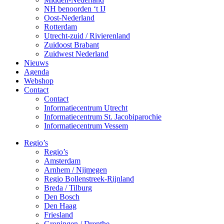
NH benoorden ‘t IJ
Oost-Nederland
Rotterdam
Utrecht-zuid / Rivierenland
Zuidoost Brabant
Zuidwest Nederland
Nieuws
Agenda
Webshop
Contact
Contact
Informatiecentrum Utrecht
Informatiecentrum St. Jacobiparochie
Informatiecentrum Vessem
Regio’s
Regio’s
Amsterdam
Arnhem / Nijmegen
Regio Bollenstreek-Rijnland
Breda / Tilburg
Den Bosch
Den Haag
Friesland
Groningen / Drenthe