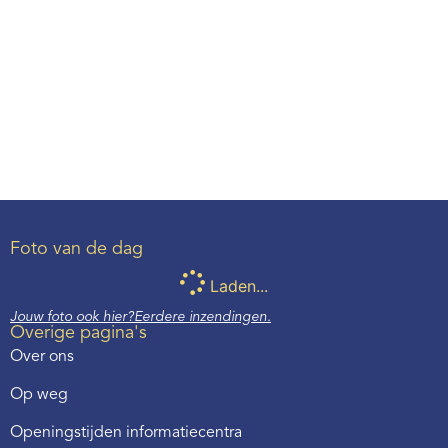
Webshop
Aangemeld blijven
Contact
Registreren
Wachtwoord vergeten?
Foto van de dag
Laden...
Jouw foto ook hier?
Eerdere inzendingen.
Overige pagina's
Over ons
Op weg
Openingstijden informatiecentra