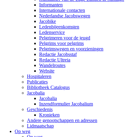
Informanten
Internationale contacten
Nederlandse Jacobswegen
Jacobike
Ledenbijeenkomsten
Ledenservice
Pelgrimeren voor de jeugd
Pelgrims voor pelgrims
Pelgrimswegen en voorzieningen
Redactie Jacobsstaf
Redactie Ultreia
Wandelroutes
Website
Hospitaleren
Publicaties
Bibliotheek Catalogus
Jacobalia
Jacobalia
Inzendformulier Jacobalium
Geschiedenis
Kronieken
Andere genootschappen en adressen
Lidmaatschap
Op weg
Op weg