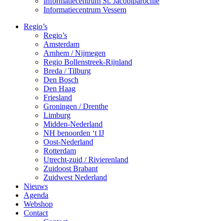
Informatiecentrum St. Jacobiparochie
Informatiecentrum Vessem
Regio’s
Regio’s
Amsterdam
Arnhem / Nijmegen
Regio Bollenstreek-Rijnland
Breda / Tilburg
Den Bosch
Den Haag
Friesland
Groningen / Drenthe
Limburg
Midden-Nederland
NH benoorden ‘t IJ
Oost-Nederland
Rotterdam
Utrecht-zuid / Rivierenland
Zuidoost Brabant
Zuidwest Nederland
Nieuws
Agenda
Webshop
Contact