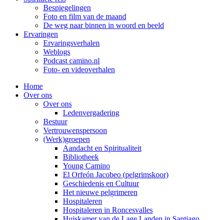
Bespiegelingen
Foto en film van de maand
De weg naar binnen in woord en beeld
Ervaringen
Ervaringsverhalen
Weblogs
Podcast camino.nl
Foto- en videoverhalen
Home
Over ons
Over ons
Ledenvergadering
Bestuur
Vertrouwenspersoon
(Werk)groepen
Aandacht en Spiritualiteit
Bibliotheek
Young Camino
El Orfeón Jacobeo (pelgrimskoor)
Geschiedenis en Cultuur
Het nieuwe pelgrimeren
Hospitaleren
Hospitaleren in Roncesvalles
Huiskamer van de Lage Landen in Santiago