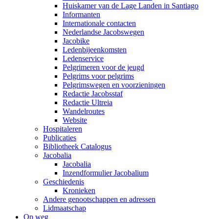
Huiskamer van de Lage Landen in Santiago
Informanten
Internationale contacten
Nederlandse Jacobswegen
Jacobike
Ledenbijeenkomsten
Ledenservice
Pelgrimeren voor de jeugd
Pelgrims voor pelgrims
Pelgrimswegen en voorzieningen
Redactie Jacobsstaf
Redactie Ultreia
Wandelroutes
Website
Hospitaleren
Publicaties
Bibliotheek Catalogus
Jacobalia
Jacobalia
Inzendformulier Jacobalium
Geschiedenis
Kronieken
Andere genootschappen en adressen
Lidmaatschap
Op weg