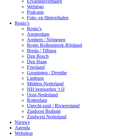
Ervaringsverhalen
Weblogs
Podcasts
Foto- en filmverhalen
Regio’s
Regio’s
Amsterdam
Arnhem / Nijmegen
Regio Bollenstreek-Rijnland
Breda / Tilburg
Den Bosch
Den Haag
Friesland
Groningen / Drenthe
Limburg
Midden-Nederland
NH benoorden ‘t IJ
Oost-Nederland
Rotterdam
Utrecht-zuid / Rivierenland
Zuidoost Brabant
Zuidwest Nederland
Nieuws
Agenda
Webshop