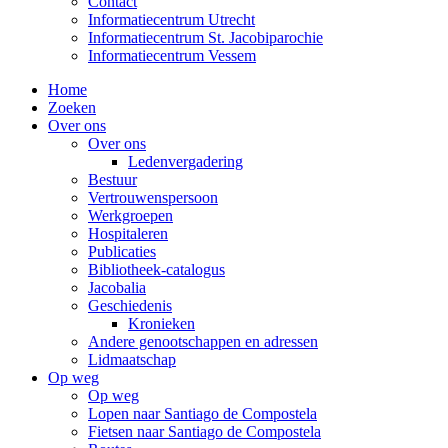
Contact
Informatiecentrum Utrecht
Informatiecentrum St. Jacobiparochie
Informatiecentrum Vessem
Home
Zoeken
Over ons
Over ons
Ledenvergadering
Bestuur
Vertrouwenspersoon
Werkgroepen
Hospitaleren
Publicaties
Bibliotheek-catalogus
Jacobalia
Geschiedenis
Kronieken
Andere genootschappen en adressen
Lidmaatschap
Op weg
Op weg
Lopen naar Santiago de Compostela
Fietsen naar Santiago de Compostela