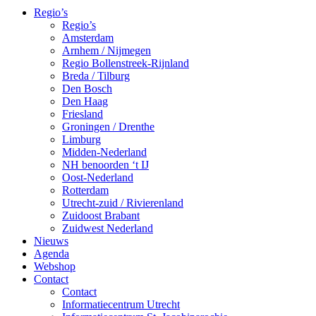
Regio’s
Regio’s
Amsterdam
Arnhem / Nijmegen
Regio Bollenstreek-Rijnland
Breda / Tilburg
Den Bosch
Den Haag
Friesland
Groningen / Drenthe
Limburg
Midden-Nederland
NH benoorden ‘t IJ
Oost-Nederland
Rotterdam
Utrecht-zuid / Rivierenland
Zuidoost Brabant
Zuidwest Nederland
Nieuws
Agenda
Webshop
Contact
Contact
Informatiecentrum Utrecht