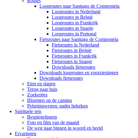
Routes
Looproutes naar Santiago de Compostela
Looproutes in Nederland
Looproutes in België
Looproutes in Frankrijk
Looproutes in Spanje
Looproutes in Portugal
Fietsroutes naar Santiago de Compostela
Fietsroutes in Nederland
Fietsroutes in België
Fietsroutes in Frankrijk
Fietsroutes in Spanje
Downloads fietsroutes
Downloads looproutes en voorzieningen
Downloads fietsroutes
Eten en slapen
Terug naar huis
Zoekertjes
Bloemen op de camino
Pelgrimswegen: nader bekeken
Spirituele reis
Bespiegelingen
Foto en film van de maand
De weg naar binnen in woord en beeld
Ervaringen