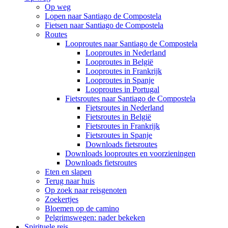
Op weg
Lopen naar Santiago de Compostela
Fietsen naar Santiago de Compostela
Routes
Looproutes naar Santiago de Compostela
Looproutes in Nederland
Looproutes in België
Looproutes in Frankrijk
Looproutes in Spanje
Looproutes in Portugal
Fietsroutes naar Santiago de Compostela
Fietsroutes in Nederland
Fietsroutes in België
Fietsroutes in Frankrijk
Fietsroutes in Spanje
Downloads fietsroutes
Downloads looproutes en voorzieningen
Downloads fietsroutes
Eten en slapen
Terug naar huis
Op zoek naar reisgenoten
Zoekertjes
Bloemen op de camino
Pelgrimswegen: nader bekeken
Spirituele reis