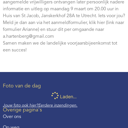
aangemelde vrijwilligers ontvangen later persoonlijk nadere
informatie en uitleg op maandag 9 maart om 20.00 uur in
Huis van St Jacob, Janskerkhof 28A te Utrecht. Iets voor jou?
Meld je dan aan via het aanmeldformulier, klik hier (link naar
formulier Arianne) en stuur dit per omgaande naar
a.hartenberg@gmail.com
Samen maken we de landelijke voorjaarsbijeenkomst tot
een succes!
Foto van de dag
Laden...
Jouw foto ook hier?
Eerdere inzendingen.
Overige pagina's
Over ons
Op weg