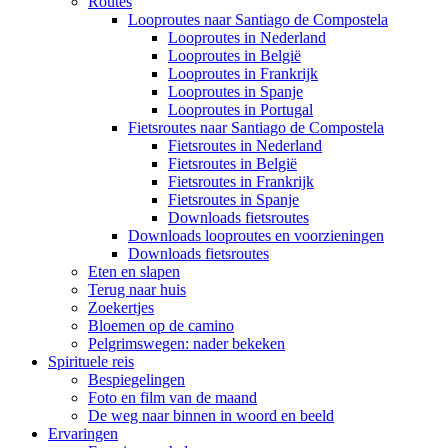
Routes
Looproutes naar Santiago de Compostela
Looproutes in Nederland
Looproutes in België
Looproutes in Frankrijk
Looproutes in Spanje
Looproutes in Portugal
Fietsroutes naar Santiago de Compostela
Fietsroutes in Nederland
Fietsroutes in België
Fietsroutes in Frankrijk
Fietsroutes in Spanje
Downloads fietsroutes
Downloads looproutes en voorzieningen
Downloads fietsroutes
Eten en slapen
Terug naar huis
Zoekertjes
Bloemen op de camino
Pelgrimswegen: nader bekeken
Spirituele reis
Bespiegelingen
Foto en film van de maand
De weg naar binnen in woord en beeld
Ervaringen