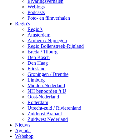
Ervaringsverhalen
Weblogs
Podcasts
Foto- en filmverhalen
Regio’s
Regio’s
Amsterdam
Arnhem / Nijmegen
Regio Bollenstreek-Rijnland
Breda / Tilburg
Den Bosch
Den Haag
Friesland
Groningen / Drenthe
Limburg
Midden-Nederland
NH benoorden ‘t IJ
Oost-Nederland
Rotterdam
Utrecht-zuid / Rivierenland
Zuidoost Brabant
Zuidwest Nederland
Nieuws
Agenda
Webshop