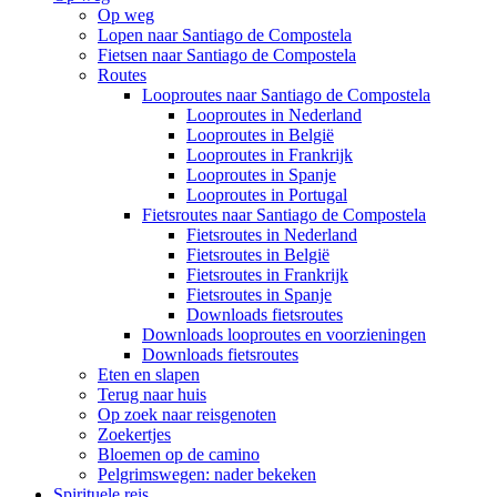
Op weg
Lopen naar Santiago de Compostela
Fietsen naar Santiago de Compostela
Routes
Looproutes naar Santiago de Compostela
Looproutes in Nederland
Looproutes in België
Looproutes in Frankrijk
Looproutes in Spanje
Looproutes in Portugal
Fietsroutes naar Santiago de Compostela
Fietsroutes in Nederland
Fietsroutes in België
Fietsroutes in Frankrijk
Fietsroutes in Spanje
Downloads fietsroutes
Downloads looproutes en voorzieningen
Downloads fietsroutes
Eten en slapen
Terug naar huis
Op zoek naar reisgenoten
Zoekertjes
Bloemen op de camino
Pelgrimswegen: nader bekeken
Spirituele reis