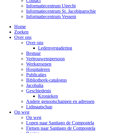
Contact
Informatiecentrum Utrecht
Informatiecentrum St. Jacobiparochie
Informatiecentrum Vessem
Home
Zoeken
Over ons
Over ons
Ledenvergadering
Bestuur
Vertrouwenspersoon
Werkgroepen
Hospitaleren
Publicaties
Bibliotheek-catalogus
Jacobalia
Geschiedenis
Kronieken
Andere genootschappen en adressen
Lidmaatschap
Op weg
Op weg
Lopen naar Santiago de Compostela
Fietsen naar Santiago de Compostela