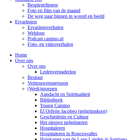
Bespiegelingen
Foto en film van de maand
De weg naar binnen in woord en beeld
Ervaringen
Ervaringsverhalen
Weblogs
Podcast camino.nl
Foto- en videoverhalen
Home
Over ons
Over ons
Ledenvergadering
Bestuur
Vertrouwenspersoon
(Werk)groepen
Aandacht en Spiritualiteit
Bibliotheek
Young Camino
El Orfeón Jacobeo (pelgrimskoor)
Geschiedenis en Cultuur
Het nieuwe pelgrimeren
Hospitaleren
Hospitaleren in Roncesvalles
Huiskamer van de Lage Landen in Santiago