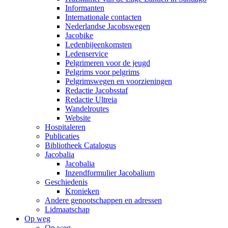
Informanten
Internationale contacten
Nederlandse Jacobswegen
Jacobike
Ledenbijeenkomsten
Ledenservice
Pelgrimeren voor de jeugd
Pelgrims voor pelgrims
Pelgrimswegen en voorzieningen
Redactie Jacobsstaf
Redactie Ultreia
Wandelroutes
Website
Hospitaleren
Publicaties
Bibliotheek Catalogus
Jacobalia
Jacobalia
Inzendformulier Jacobalium
Geschiedenis
Kronieken
Andere genootschappen en adressen
Lidmaatschap
Op weg
Op weg