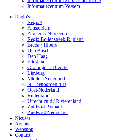
Informatiecentrum St. Jacobiparochie
Informatiecentrum Vessem
Regio’s
Regio’s
Amsterdam
Arnhem / Nijmegen
Regio Bollenstreek-Rijnland
Breda / Tilburg
Den Bosch
Den Haag
Friesland
Groningen / Drenthe
Limburg
Midden-Nederland
NH benoorden ‘t IJ
Oost-Nederland
Rotterdam
Utrecht-zuid / Rivierenland
Zuidoost Brabant
Zuidwest Nederland
Nieuws
Agenda
Webshop
Contact