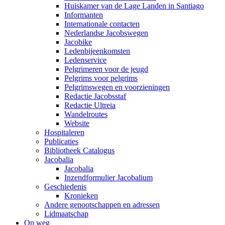
Huiskamer van de Lage Landen in Santiago
Informanten
Internationale contacten
Nederlandse Jacobswegen
Jacobike
Ledenbijeenkomsten
Ledenservice
Pelgrimeren voor de jeugd
Pelgrims voor pelgrims
Pelgrimswegen en voorzieningen
Redactie Jacobsstaf
Redactie Ultreia
Wandelroutes
Website
Hospitaleren
Publicaties
Bibliotheek Catalogus
Jacobalia
Jacobalia
Inzendformulier Jacobalium
Geschiedenis
Kronieken
Andere genootschappen en adressen
Lidmaatschap
Op weg