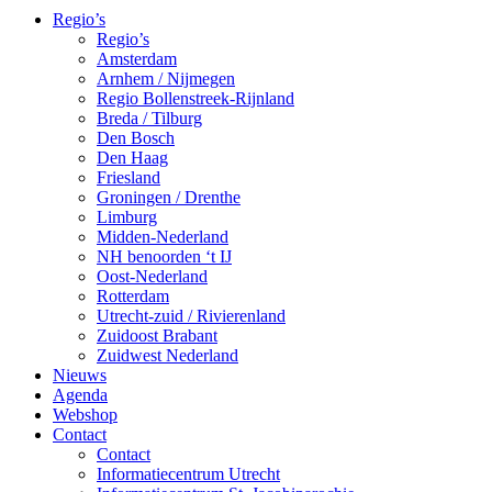
Regio’s
Regio’s
Amsterdam
Arnhem / Nijmegen
Regio Bollenstreek-Rijnland
Breda / Tilburg
Den Bosch
Den Haag
Friesland
Groningen / Drenthe
Limburg
Midden-Nederland
NH benoorden ‘t IJ
Oost-Nederland
Rotterdam
Utrecht-zuid / Rivierenland
Zuidoost Brabant
Zuidwest Nederland
Nieuws
Agenda
Webshop
Contact
Contact
Informatiecentrum Utrecht