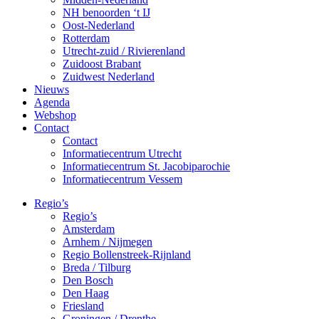
NH benoorden ‘t IJ
Oost-Nederland
Rotterdam
Utrecht-zuid / Rivierenland
Zuidoost Brabant
Zuidwest Nederland
Nieuws
Agenda
Webshop
Contact
Contact
Informatiecentrum Utrecht
Informatiecentrum St. Jacobiparochie
Informatiecentrum Vessem
Regio’s
Regio’s
Amsterdam
Arnhem / Nijmegen
Regio Bollenstreek-Rijnland
Breda / Tilburg
Den Bosch
Den Haag
Friesland
Groningen / Drenthe