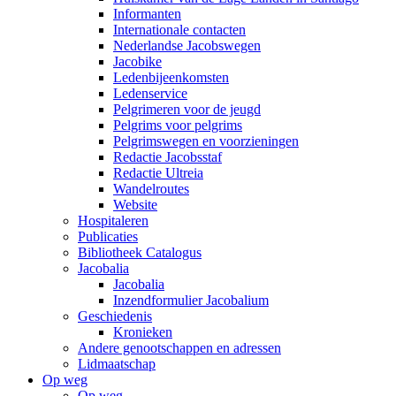
Informanten
Internationale contacten
Nederlandse Jacobswegen
Jacobike
Ledenbijeenkomsten
Ledenservice
Pelgrimeren voor de jeugd
Pelgrims voor pelgrims
Pelgrimswegen en voorzieningen
Redactie Jacobsstaf
Redactie Ultreia
Wandelroutes
Website
Hospitaleren
Publicaties
Bibliotheek Catalogus
Jacobalia
Jacobalia
Inzendformulier Jacobalium
Geschiedenis
Kronieken
Andere genootschappen en adressen
Lidmaatschap
Op weg
Op weg