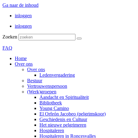
Ga naar de inhoud
inloggen
inloggen
Zoeken
FAQ
Home
Over ons
Over ons
Ledenvergadering
Bestuur
Vertrouwenspersoon
(Werk)groepen
Aandacht en Spiritualiteit
Bibliotheek
Young Camino
El Orfeón Jacobeo (pelgrimskoor)
Geschiedenis en Cultuur
Het nieuwe pelgrimeren
Hospitaleren
Hospitaleren in Roncesvalles