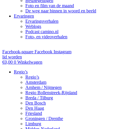
Bespiegelingen
Foto en film van de maand
De weg naar binnen in woord en beeld
Ervaringen
Ervaringsverhalen
Weblogs
Podcast camino.nl
Foto- en videoverhalen
Facebook-square
Facebook
Instagram
lid worden
€
0,00
0
Winkelwagen
Regio’s
Regio’s
Amsterdam
Arnhem / Nijmegen
Regio Bollenstreek-Rijnland
Breda / Tilburg
Den Bosch
Den Haag
Friesland
Groningen / Drenthe
Limburg
Midden-Nederland