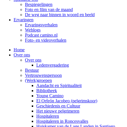
Bespiegelingen
Foto en film van de maand
De weg naar binnen in woord en beeld
Ervaringen
Ervaringsverhalen
Weblogs
Podcast camino.nl
Foto- en videoverhalen
Home
Over ons
Over ons
Ledenvergadering
Bestuur
Vertrouwenspersoon
(Werk)groepen
Aandacht en Spiritualiteit
Bibliotheek
Young Camino
El Orfeón Jacobeo (pelgrimskoor)
Geschiedenis en Cultuur
Het nieuwe pelgrimeren
Hospitaleren
Hospitaleren in Roncesvalles
Huiskamer van de Lage Landen in Santiago