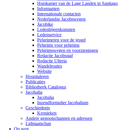
Huiskamer van de Lage Landen in Santiago
Informanten
Internationale contacten
Nederlandse Jacobswegen
Jacobike
Ledenbijeenkomsten
Ledenservice
Pelgrimeren voor de jeugd
Pelgrims voor pelgrims
Pelgrimswegen en voorzieningen
Redactie Jacobsstaf
Redactie Ultreia
Wandelroutes
Website
Hospitaleren
Publicaties
Bibliotheek Catalogus
Jacobalia
Jacobalia
Inzendformulier Jacobalium
Geschiedenis
Kronieken
Andere genootschappen en adressen
Lidmaatschap
Op weg