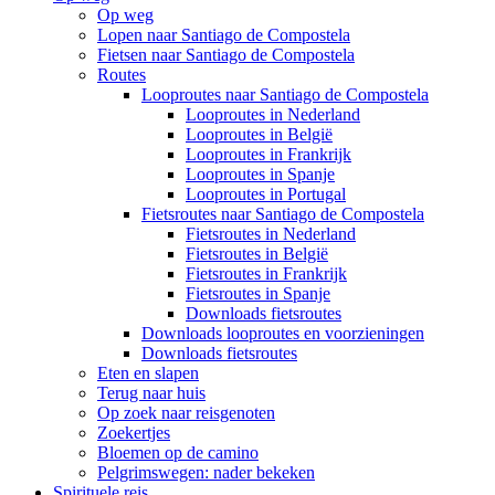
Op weg
Lopen naar Santiago de Compostela
Fietsen naar Santiago de Compostela
Routes
Looproutes naar Santiago de Compostela
Looproutes in Nederland
Looproutes in België
Looproutes in Frankrijk
Looproutes in Spanje
Looproutes in Portugal
Fietsroutes naar Santiago de Compostela
Fietsroutes in Nederland
Fietsroutes in België
Fietsroutes in Frankrijk
Fietsroutes in Spanje
Downloads fietsroutes
Downloads looproutes en voorzieningen
Downloads fietsroutes
Eten en slapen
Terug naar huis
Op zoek naar reisgenoten
Zoekertjes
Bloemen op de camino
Pelgrimswegen: nader bekeken
Spirituele reis