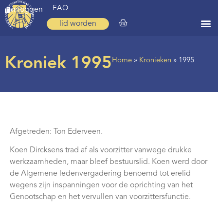
FAQ
inloggen
lid worden
Home
Kroniek 1995
Home
»
Kronieken
»
1995
Zoeken
Over ons
Op weg
Spirituele reis
Afgetreden: Ton Ederveen.
Ervaringen
Koen Dircksens trad af als voorzitter vanwege drukke
werkzaamheden, maar bleef bestuurslid. Koen werd door
Regio’s
de Algemene ledenvergadering benoemd tot erelid
wegens zijn inspanningen voor de oprichting van het
Nieuws
Genootschap en het vervullen van voorzittersfunctie.
Agenda