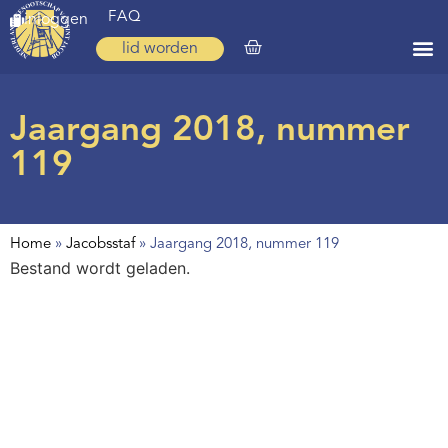
FAQ
inloggen
lid worden
Home
Jaargang 2018, nummer
Zoeken
119
Over ons
Op weg
Home
»
Jacobsstaf
»
Jaargang 2018, nummer 119
Spirituele reis
Bestand wordt geladen.
Ervaringen
Regio’s
Nieuws
Agenda