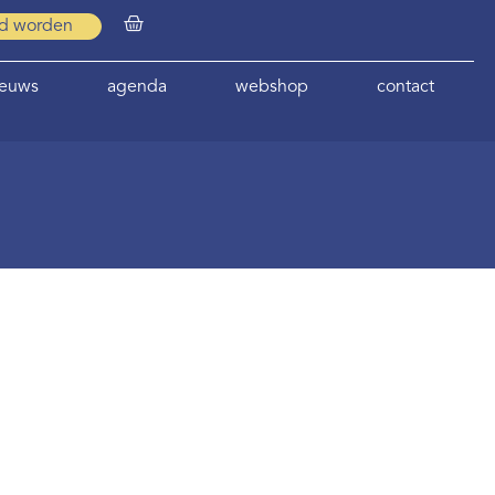
id worden
ieuws
agenda
webshop
contact