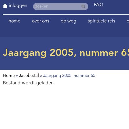
FAQ
inloggen
home
over ons
op weg
spirituele reis
e
Jaargang 2005, nummer 6
Home
»
Jacobsstaf
»
Jaargang 2005, nummer 65
Bestand wordt geladen.