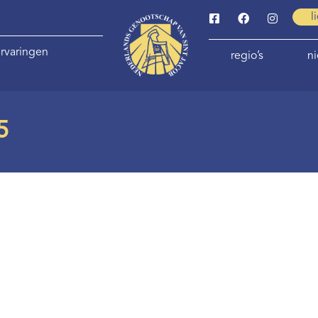
l
rvaringen
regio’s
n
5