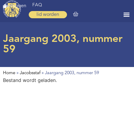
FAQ
inloggen
lid worden
Home
Jaargang 2003, nummer
Zoeken
59
Over ons
Op weg
Home
»
Jacobsstaf
»
Jaargang 2003, nummer 59
Spirituele reis
Bestand wordt geladen.
Ervaringen
Regio’s
Nieuws
Agenda