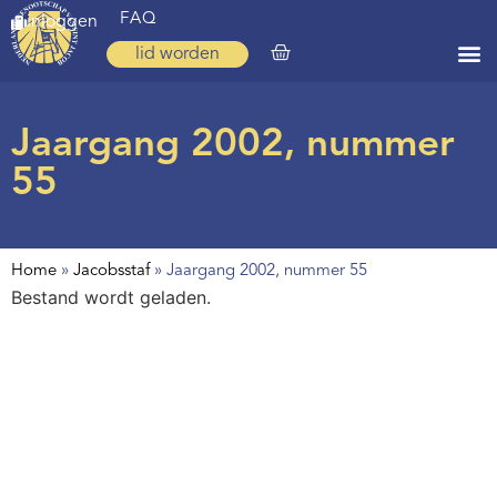
FAQ
inloggen
lid worden
Home
Jaargang 2002, nummer
Zoeken
55
Over ons
Op weg
Home
»
Jacobsstaf
»
Jaargang 2002, nummer 55
Spirituele reis
Bestand wordt geladen.
Ervaringen
Regio’s
Nieuws
Agenda