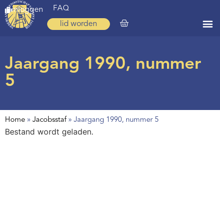
FAQ
inloggen
lid worden
Home
Jaargang 1990, nummer
Zoeken
5
Over ons
Op weg
Home
»
Jacobsstaf
»
Jaargang 1990, nummer 5
Spirituele reis
Bestand wordt geladen.
Ervaringen
Regio’s
Nieuws
Agenda